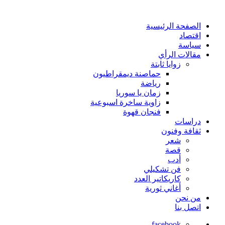
الصفحة الرئيسية
اقتصاد
سياسة
مقالات الرأي
زوايا ثابتة
حماصنة ديمقراطيون
رياضة
زمان يا سوريا
زاوية ساخرة اسبوعية
فنجان قهوة
دراسات
ثقافة وفنون
شعر
قصة
أدب
فن تشكيلي
كاريكاتير العدد
أغاني ثورية
من نحن
اتصل بنا
facebook