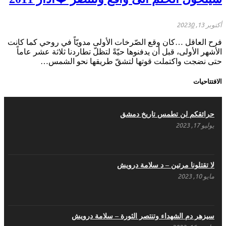
أكتوبر 13, 2023
0
فرح العاقل …كان وقع الصّرخات الأولى مدويّاً في روحي كما كانت
الأشهر الأولى، قبل أن يدفنوها حيّةً لتظلّ تطاردنا ثلاثة عشر عاماً
حتى نضجت واكتملت قوتها لتشقّ طريقها نحو الشمس…
الافتتاحيات
حرائقكم لن تطمس تاريخ دمشق
يوليو 17, 2023
لا تقتلونا مرتين – د سلامة درويش
مايو 10, 2023
سيزهر دم الشهداء وتنتصر الثورة – سلامة درويش