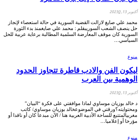
أكتوبر 13, 2023
0
محمد علي صايغ لازالت القضية السورية في حالة استعصاء لإنجاز
حل ينصف الشعب السوريبقلم : محمد علي صايغمنذ بدء الثورة
السورية كان موقف المعارضة السلمية المطالبة برعاية عربية للحل
السياسي…
منوع
ليكون الفن والادب قاطرة تتجاوز الحدود
الوهمية بين العرب
أكتوبر 13, 2023
0
د خالد بوزيان موساوي لماذا موافقتي على فكرة “البيان”
ومحتوايته؟ورقتي في الموضوعخالد بوزيان موساوي/ كاتب
مغربيالمتتبع للساحة الأدبية العربية هنا / الآن مبدعا كان أو ناقدا أو
مؤرخا أو إعلاميا…
منوع