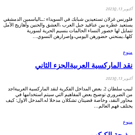
أكتوبر 13, 2023
0
فلورنس غزلان تستعيدين شبابك في السويداء :ــالياسمين الدمشقي
يستعيد عطره بين عناقيد جبل العرب ،العشق والحنين وأهازيج الأمل
تتمايل لها خصور النساء الحالمات بنسيم الحرية لسورية
كلها..يمنحني حضورهن اليومي،وإصرارهن النسوي…
منوع
نقد الماركسية العربيةالجزء الثاني
أكتوبر 13, 2023
0
لبيب سلطان 2. بعض المداخل الفكرية لنقد الماركسية العربيةاجد
من الضروري توضيح بعض المفاهيم التي سيتم استخدامها في
محاور النقد، وخاصة قضيتان تشكلان مدخلا له.المدخل الاول: كيف
يختلف فهم العالم…
منوع
مذبحة الكبكب