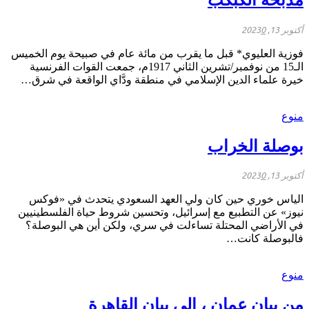
أكتوبر 13, 2023
0
فوزية العليوي* قبل ما يقرب من مائة عام في صبيحة يوم الخميس
الـ15 من نوفمبر/تشرين الثاني 1917م، جمعت القوات الفرنسية
خيرة علماء الدين الإسلامي في منطقة ودَّاي الواقعة في شرق…
منوع
بوصلة الخراب
أكتوبر 13, 2023
0
الياس خوري حين كان ولي العهد السعودي يتحدث في «فوكس
نيوز» عن التطبيع مع إسرائيل، وتحسين شروط حياة الفلسطينيين
في الأراضي المحتلة تساءلت في سري، ولكن أين هي البوصلة؟
فالبوصلة كانت…
منوع
من بيان عمان ، إلى بيان القاهرة