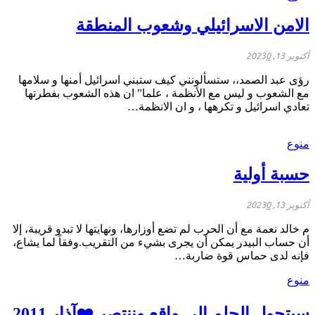
الامن الاسرائيلي وشعوب المنطقة
أكتوبر 13, 2023
0
رؤى عبد الصمد،، ستسألونني كيف ستبني اسرائيل أمنها و سلامها
مع الشعوب و ليس مع الأنظمة ، علما” ان هذه الشعوب بفطرتها
تعادي اسرائيل و تكرهها ، و ان الانظمة…
منوع
حسبة أولية
أكتوبر 13, 2023
0
م خالد نعمة مع أن الحرب لم تضع أوزارها، ونهايتها لا تبدو قريبة، إلا
أن حساب البيدر يمكن أن يجرى بشيء من التقريب.وفقاً لما يشاع،
فإنه لدى حماس قوة ضاربة…
منوع
سيتحول الحلم الى واقع وننتصر ❤️آذار 2011