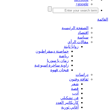
google+
القائمة
الصفحة الرئيسية
اقتصاد
سياسة
مقالات الرأي
زوايا ثابتة
حماصنة ديمقراطيون
رياضة
زمان يا سوريا
زاوية ساخرة اسبوعية
فنجان قهوة
دراسات
ثقافة وفنون
شعر
قصة
أدب
فن تشكيلي
كاريكاتير العدد
أغاني ثورية