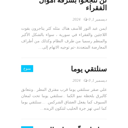
لن تنجحوا بسرقة اموال
الفقراء
ديسمبر 1, 2024
0
ايمن عبد النور للأسف هناك مثله كثر يتاجرون بقوت
اللاجئين والفقراء في سورية ، سواء بالشكل الأكبر
والمنظم رسميا من طرف النظام وكذلك من أطراف
المعارضة المتعددة.-تم توجيه الاتهام إلى…
سنلتقي يوما
منوع
ديسمبر 1, 2024
0
علي صقر سنلتقي يوما قرب مفترق المطر ..ونتعانق
كالبرق بلحظة نمو الكما ..سنلتقي يوما تحت لمعان
السيوف كما يفعل العشاق الشركس. …سنلتقي يوما
كما امي تهز جرة الحليب لتتكون الزبده…