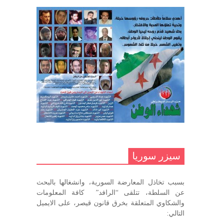
السوري
مارس 31, 2023
غاب صاحب الضحكة الطفولية
ديسمبر 10, 2020
مناضل بحجم الوطن …منصور الاتاسي .
ما زلت خالدا في قلوبنا
ديسمبر 9, 2020
.منصورالاتاسي.( البوصلة في زمن
الضياع )
سيزر سوريا
ديسمبر 7, 2020
بسبب تخاذل المعارضة السورية، وانشغالها بالبحث
في الذكرى السنوية لرحيل الرفيق منصور أتاسي أبو مطيع
عن السلطة، تتلقى “الرافد” كافة المعلومات
رحمه الله. – عبد الله حاج محمد
والشكاوي المتعلقة بخرق قانون قيصر، على الايميل
ديسمبر 6, 2020
التالي: