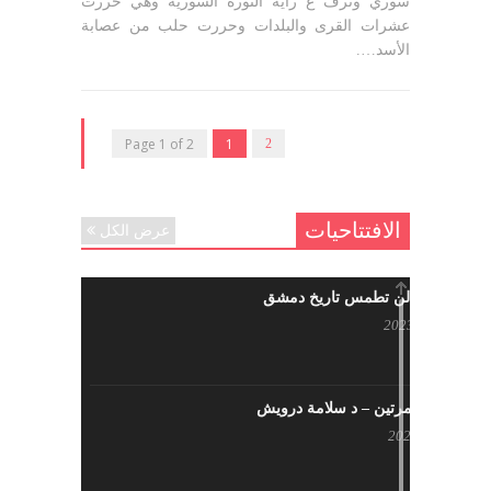
سوري وترف ع راية الثورة السورية وهي حررت
عشرات القرى والبلدات وحررت حلب من عصابة
الأسد….
Page 1 of 2
1
2
الافتتاحيات
عرض الكل
حرائقكم لن تطمس تاريخ دمشق
يوليو 17, 2023
لا تقتلونا مرتين – د سلامة درويش
مايو 10, 2023