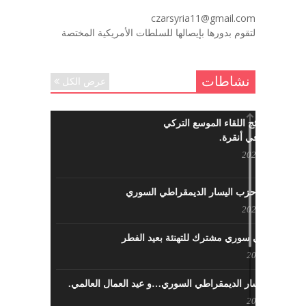
لروحك المحبة والسلام أبا مطيع لن
czarsyria11@gmail.com
ننساك – خالد الحموري
لتقوم بدورها بإيصالها للسلطات الأمريكية المختصة
ديسمبر 6, 2020
نشاطات
عرض الكل
ما هي نتائج اللقاء الموسع التركي
السوري في أنقرة.
مايو 29, 2022
نشاطات حزب اليسار الديمقراطي السوري
مايو 23, 2022
لقاء تركي سوري مشترك للتهنئة بعيد الفطر
مايو 8, 2022
حزب اليسار الديمقراطي السوري…و عيد العمال العالمي.
مايو 8, 2022