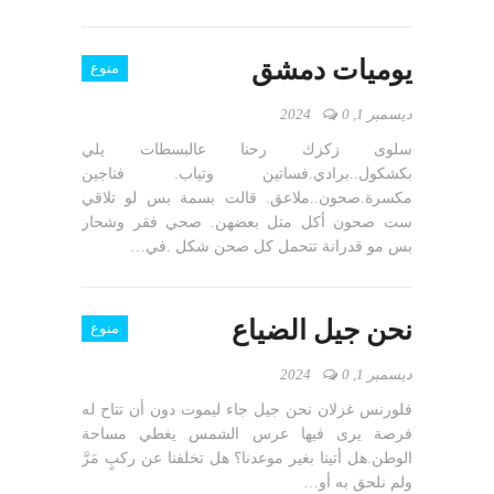
يوميات دمشق
منوع
ديسمبر 1, 2024
0
سلوى زكزك رحنا عالبسطات يلي
بكشكول..برادي.فساتين وتياب. فناجين
مكسرة.صحون..ملاعق. قالت بسمة بس لو تلاقي
ست صحون أكل متل بعضهن. صحي فقر وشحار
بس مو قدرانة تتحمل كل صحن شكل .في…
نحن جيل الضياع
منوع
ديسمبر 1, 2024
0
فلورنس غزلان نحن جيل جاء ليموت دون أن تتاح له
فرصة يرى فيها عرس الشمس يغطي مساحة
الوطن.هل أتينا بغير موعدنا؟ هل تخلفنا عن ركبٍ مَرَّ
ولم نلحق به أو…