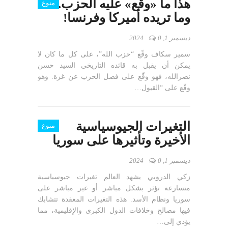
هذا ما «وقّع» عليه الحزب..
منوع
وما تريده أميركا وفرنسا!
ديسمبر 1, 2024
0
سمير سكاف وقّع “حزب الله”، على كل ما كان لا
يمكن أن يقبل به قائده التاريخي السيد حسن
نصرالله، فهو وقّع على فصل الحرب عن غزة. وهو
وقّع على “القبول…
التغيرات الجيوسياسية
منوع
الأخيرة وتأثيرها على سوريا
ديسمبر 1, 2024
0
زكي الدروبي يشهد العالم تغيرات جيوسياسية
متسارعة تؤثر بشكل مباشر أو غير مباشر على
سوريا ونظام الأسد. هذه التغيرات المعقدة تتشابك
فيها مصالح وخلافات الدول الكبرى والإقليمية، مما
يؤدي إلى…