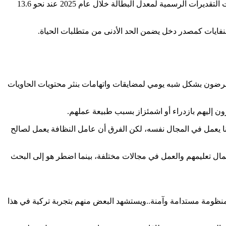
وتشير تقديرات اقتصادية إلى ارتفاع معدلات البطالة في سوريا خلال السنوات الأخيرة، وسط تراجع فرص العمل واتساع دائرة الفقر. وتراوحت التقديرات الرسمية لمعدل البطالة خلال عام 2025 عند نحو 13.6
لنفايات كمصدر دخل يضمن الحد الأدنى من متطلبات الحياة.
يتعرضون بشكل شبه يومي لمضايقات واتهامات بنثر محتويات الحاويات
ن إليهم بازدراء أو اشمئزاز بسبب طبيعة عملهم.
كلانا يعمل في المجال نفسه، لكن الفرق أن عامل النظافة يعمل لصالح
إكمال تعليمهم والعمل في مجالات مختلفة، بينما اضطر هو إلى البحث
 منظومة مستدامة وآمنة..ويستشهد البعض منهم بتجربة تركية في هذا