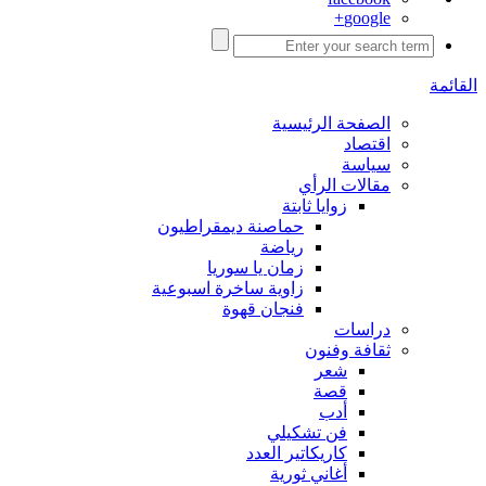
google+
القائمة
الصفحة الرئيسية
اقتصاد
سياسة
مقالات الرأي
زوايا ثابتة
حماصنة ديمقراطيون
رياضة
زمان يا سوريا
زاوية ساخرة اسبوعية
فنجان قهوة
دراسات
ثقافة وفنون
شعر
قصة
أدب
فن تشكيلي
كاريكاتير العدد
أغاني ثورية