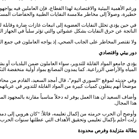
ورغم الأهمية البيئية والاقتصادية لهذا القطاع، فإن العاملين فيه يو
خطيرة، وصولاً إلى مخاطر ملامسة النفايات الطبية والحفاضات المستخدم
في حين يؤدي تحلل النفايات العضوية إلى انبعاث غازات ضارة وقابلة ل
الناتجة عن حرق النفايات بشكل عشوائي والتي تؤثر سلباً في الجهاز ال
ولا تقتصر المخاطر على الجانب الصحي، إذ يواجه العاملون في جمع الن
دور بيئي واقتصادي
يؤدي جامعو المواد القابلة للتدوير، سواء العاملون ضمن البلديات أو
المياه والأراضي الزراعية. كما يمدون المصانع بمواد أولية منخفضة ال
وفي حديثه لموقع “السوري اليوم”، قال أمجد السعيد، القادم من محافظ
موضحاً أنهم ينقلون كميات كبيرة من المواد القابلة للتدوير في عرباتهم 
وأضاف السعيد أن هذا العمل يوفر له دخلاً مناسباً مقارنة بالمجهود ا
هذا المجال.
وأوضح أن الحرب حرمته من إكمال تعليمه، قائلاً: “كان هروبي إلى د
زلت أحلم بإكمال تعليمي وتحقيق الأهداف التي عطلتها سنوات الحرب”
بطالة متزايدة وفرص محدودة