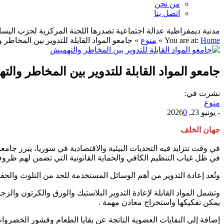
من نحن
اتصل بنا
مدنية ديمقراطية عدالة اجتماعية تصدرها اللجنة المركزية لحزب اليسار الديمقراطي ا
Home
You are at:
»
منوع
»
جامعو المواد القابلة للتدوير بين المخاطر 
جامعو المواد القابلة للتدوير بين المخاطر وال
نشرت في:
منوع
-
يونيو 23, 2026
0
جهان الخلف
في وقت تتزايد فيه التحديات البيئية والاقتصادية في سوريا، يبرز جامع
في ظل غياب التنظيم الكافي والحماية القانونية التي تضمن لهم ظرو
وتُعد إعادة التدوير من أهم الوسائل المستخدمة للحد من التلوث والحفا
وتشمل المواد القابلة لإعادة التدوير البلاستيك والورق والكرتون والزج
يمكن تفكيكها واستخراج معادن مهمة .
إضافة إلى النفايات العضوية الناتجة عن بقايا الطعام وقشور الخضروات