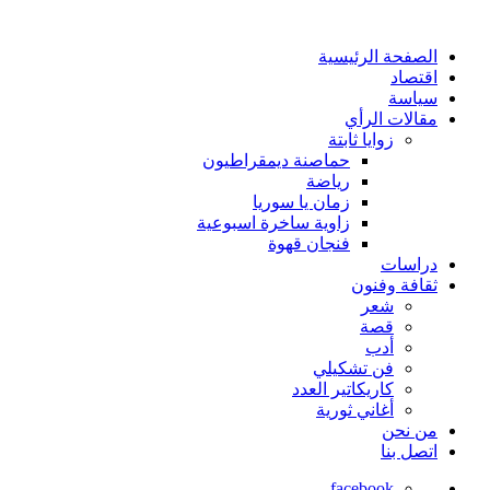
الصفحة الرئيسية
اقتصاد
سياسة
مقالات الرأي
زوايا ثابتة
حماصنة ديمقراطيون
رياضة
زمان يا سوريا
زاوية ساخرة اسبوعية
فنجان قهوة
دراسات
ثقافة وفنون
شعر
قصة
أدب
فن تشكيلي
كاريكاتير العدد
أغاني ثورية
من نحن
اتصل بنا
facebook