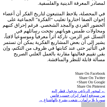
لمصادر المعرفة الدينية والفلسفية.
في المحصلة، يلاحظ المتتبعون لتاريخ الفكر أن أعضاء
إخوان الصفا اختاروا تغليب “الفكرة” الجماعية على
الحضور الفردي والمجد الشخصي. فرغم إحراق كتبهم
ومحاولات طمس هوياتهم، نجحت رسائلهم في
التسلل عبر الزمن، تاركة أثراً معرفياً وموسوعياً لافتاً،
يشير إلى أن بعض المشاريع الفكرية يمكن أن تستمر
في التأثير حتى عند كتابتها في ظروف من التكتم، وإن
بقي تقييم فعاليتها مقارنة بالعمل العلني الصريح
مسألة قابلة للنظر والمناقشة.
Share On Facebook
Share On Twitter
Share On Google+
Share On Pinterest
←
لمحور الرباعي ودخول قطر إليه
من سيدفع اعمار إيران حسب فانس
سوريا بلا برلمان.. شعب يشرع بالهاشتاغ
→