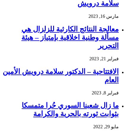
سلامة درويش
مارس 16, 2023
معالجة النتائج الكارثية للزلزال هي
مسألة وطنية اخلاقية بإمتياز – هيئة
التحرير
فبراير 21, 2023
الافتتاحية – الدكتور سلامة درويش الأمين
العام
فبراير 8, 2023
ما زال شعبنا السوري حُرا متمسكا
بثوابت ثورته بالحرية والكرامة
مايو 29, 2022