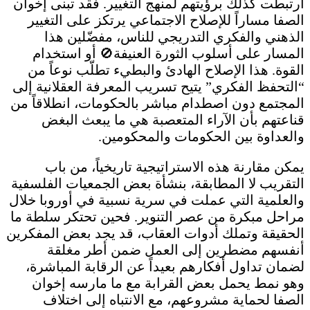
ارتبطت كذلك برؤيتهم لمنهج التغيير. فقد تبنى إخوان
الصفا مساراً للإصلاح الاجتماعي يرتكز على التغيير
الذهني والفكري التدريجي للناس، مفضّلين هذا
المسار على أسلوب الثورة العنيفة🚫 أو استخدام
القوة. هذا الإصلاح الهادئ والبطيء تطلّب نوعاً من
“التحفظ الفكري” يتيح تسريب المعرفة العقلانية إلى
المجتمع دون اصطدام مباشر بالحكومات، انطلاقاً من
قناعتهم بأن الآراء المتعصبة هي ما يبعث البغض
والعداوة بين الحكومات والمحكومين.
يمكن مقارنة هذه الاستراتيجية تاريخياً، من باب
التقريب لا المطابقة، بنشأة بعض الجمعيات الفلسفية
والعلمية التي عملت في سرية نسبية في أوروبا خلال
مراحل مبكرة من عصر التنوير. فحين تحتكر سلطة ما
الحقيقة وتملك أدوات العقاب، قد يجد بعض المفكرين
أنفسهم مضطرين إلى العمل ضمن أطر مغلقة
لضمان تداول أفكارهم بعيداً عن الرقابة المباشرة،
وهو نمط يحمل بعض القرابة مع ما مارسه إخوان
الصفا لحماية مشروعهم، مع الانتباه إلى اختلاف