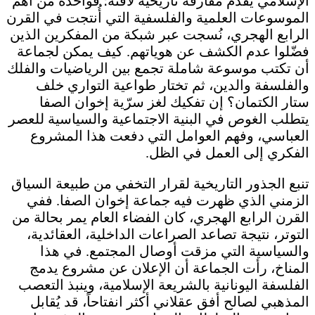
الإسلامي يقدّم مفارقة تاريخية لافتة؛ فواحدة من أهم
الموسوعات العلمية والفلسفية التي أُنتجت في القرن
الرابع الهجري، نُسجت عبر شبكة من المفكرين الذين
فضّلوا عدم الكشف عن هوياتهم. كيف يمكن لجماعة
أن تكتب موسوعة شاملة تجمع بين الرياضيات والفلك
والفلسفة والدين، ثم تختار طواعية التواري خلف
ستار الكتمان؟ إن تفكيك لغز سرّية إخوان الصفا
يتطلب الغوص في البنية الاجتماعية والسياسية للعصر
العباسي، وفهم العوامل التي دفعت هذا المشروع
الفكري إلى العمل في الظل.
تنبع الجذور التاريخية لقرار التخفي من طبيعة السياق
الزمني الذي ظهرت فيه جماعة إخوان الصفا. ففي
القرن الرابع الهجري، كان الفضاء العام يمر بحالة من
التوتر، نتيجة تصاعد الصراعات الداخلية، العقائدية،
والسياسية التي مزقت أوصال المجتمع. في هذا
المناخ، رأت الجماعة أن الإعلان عن مشروع يدمج
الفلسفة اليونانية بالشريعة الإسلامية، وينبذ التعصب
المذهبي لصالح أفق عقلاني أكثر انفتاحاً، قد يُقابل