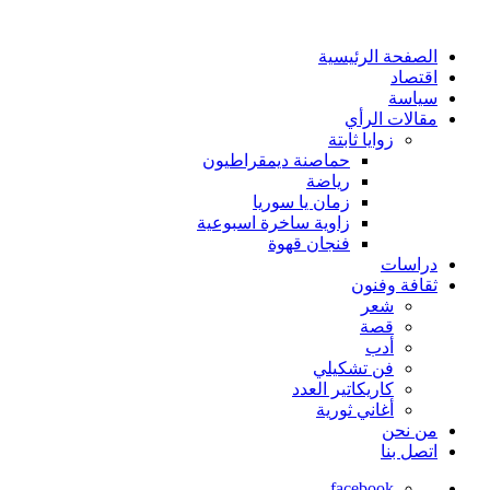
الصفحة الرئيسية
اقتصاد
سياسة
مقالات الرأي
زوايا ثابتة
حماصنة ديمقراطيون
رياضة
زمان يا سوريا
زاوية ساخرة اسبوعية
فنجان قهوة
دراسات
ثقافة وفنون
شعر
قصة
أدب
فن تشكيلي
كاريكاتير العدد
أغاني ثورية
من نحن
اتصل بنا
facebook