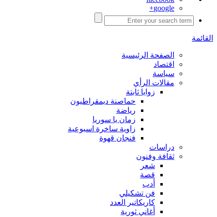
google+
القائمة
الصفحة الرئيسية
اقتصاد
سياسة
مقالات الرأي
زوايا ثابتة
حماصنة ديمقراطيون
رياضة
زمان يا سوريا
زاوية ساخرة اسبوعية
فنجان قهوة
دراسات
ثقافة وفنون
شعر
قصة
أدب
فن تشكيلي
كاريكاتير العدد
أغاني ثورية