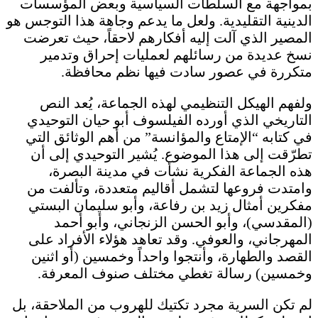
بمواجهة مع السلطات السياسية وبعض المؤسسات
الدينية التقليدية. ولعل ما يدعم وجاهة هذا التوجس هو
المصير الذي آلت إليه أفكارهم لاحقاً، حيث تعرضت
نسخ عديدة من رسائلهم لعمليات إحراق وتدمير
متكررة في عصور سادت فيها نظم محافظة.
ولفهم الهيكل التنظيمي لهذه الجماعة، يُعد النص
التاريخي الذي أورده الفيلسوف أبو حيان التوحيدي
في كتابه “الإمتاع والمؤانسة” من أهم الوثائق التي
تطرّقت إلى هذا الموضوع. يُشير التوحيدي إلى أن
هذه الجماعة الفكرية نشأت في مدينة البصرة،
وامتدت فروعها لتشمل أقاليم متعددة، وتألفت من
مفكرين أمثال زيد بن رفاعة، وأبو سليمان البستي
(المقدسي)، وأبو الحسن الزنجاني، وأبو أحمد
المهرجاني، والعوفي. وقد تعاهد هؤلاء الأفراد على
القصد والطهارة، وأنتجوا واحداً وخمسين (أو اثنين
وخمسين) رسالة تغطي مختلف صنوف المعرفة.
لم تكن السرية مجرد تكتيك للهروب من الملاحقة، بل