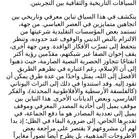
السياقات التاريخية والثقافية بين التجربتين.
ينكشف في هذا السياق تباين معرفي وتاريخي بين
اتجاهين متمايزين في العصر العباسي. من جهة،
تستمد بعض المؤسسات التقليدية شرعيتها من
الالتزام بالنص الديني والوقوف عند حدوده، وتنظر
بتحفظ إلى تسرّب الأفكار الوافدة. ومن جهة أخرى،
يقف إخوان الصفا عبر شبكتهم، مقدّمين رؤية أكثر
انفتاحًا تتجاوز الحصرية النصية الصارمة، حيث ذهبوا
إلى أن الإسلام، رغم اعتباره في نظرهم الطريق
الأفضل إلى الله، يمثل واحدًا من عدة طرق يمكن أن
تقود إليه. وقد استندوا في ذلك إلى التراث اليوناني
(كالفلسفة الأرسطية والأفلاطونية المحدثة)، والفكر
الفارسي، وبعض الديانات الأخرى. هذا التباين بين
موقف يميل إلى أحادية المصدر المعرفي وموقف
يميل إلى تعددية المصادر هو ما دفع الجماعة، في
تقديرها الخاص، إلى ضرورة البقاء في الظل؛ إذ بدا
لهم أن مشروعهم لا يقتصر على مراجعة بعض
الأطروحات المذهبية، بل يطرح أيضاً تصوراً مغايراً