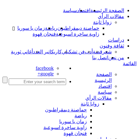
الصفحة الرئيسية
اقتصاد
سياسة
مقالات الرأي
زوايا ثابتة
حماصنة ديمقراطيون
رياضة
زمان يا سوريا
زاوية ساخرة اسبوعية
فنجان قهوة
دراسات
ثقافة وفنون
شعر
قصة
أدب
فن تشكيلي
كاريكاتير العدد
أغاني ثورية
من نحن
اتصل بنا
القائمة
facebook
google+
الصفحة
الرئيسية
اقتصاد
سياسة
مقالات الرأي
زوايا ثابتة
حماصنة ديمقراطيون
رياضة
زمان يا سوريا
زاوية ساخرة اسبوعية
فنجان قهوة