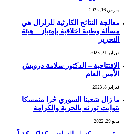
مارس 16, 2023
معالجة النتائج الكارثية للزلزال هي
مسألة وطنية اخلاقية بإمتياز – هيئة
التحرير
فبراير 21, 2023
الافتتاحية – الدكتور سلامة درويش
الأمين العام
فبراير 8, 2023
ما زال شعبنا السوري حُرا متمسكا
بثوابت ثورته بالحرية والكرامة
مايو 29, 2022