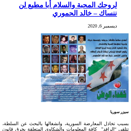
لروحك المحبة والسلام أبا مطيع لن
ننساك – خالد الحموري
ديسمبر 6, 2020
سيزر سوريا
بسبب تخاذل المعارضة السورية، وانشغالها بالبحث عن السلطة،
تتلقى “الرافد” كافة المعلومات والشكاوي المتعلقة بخرق قانون