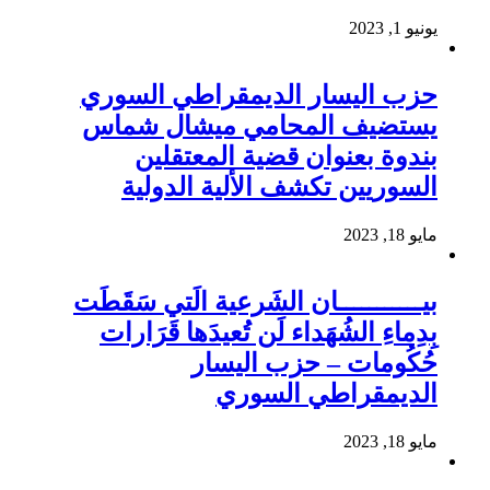
يونيو 1, 2023
حزب اليسار الديمقراطي السوري
يستضيف المحامي ميشال شماس
بندوة بعنوان قضية المعتقلين
السوريين تكشف الألية الدولية
مايو 18, 2023
بيـــــــــــان الشَرعية الَتي سَقَطَت
بِدِماءِ الشُهَداء لَن تُعيدَها قَرَارات
حُكُومات – حزب اليسار
الديمقراطي السوري
مايو 18, 2023