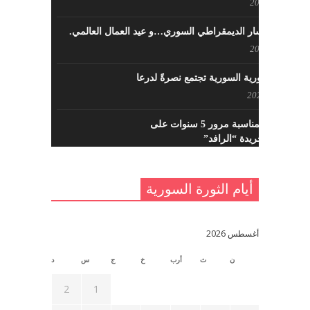
مايو 8, 2022
حزب اليسار الديمقراطي السوري…و عيد العمال العالمي.
مايو 8, 2022
القوى الثورية السورية تجتمع نصرةً لدرعا
يوليو 7, 2021
احتفالية بمناسبة مرور 5 سنوات على
تأسيس جريدة “الرافد”
مايو 23, 2021
أيام الثورة السورية
القدس والربيع العربي في ندوة لحزب
اليسار
مايو 15, 2021
أغسطس 2026
ن
ث
أرب
خ
ج
س
د
أسبوع ثقافي في ذكرى الاستقلال
أبريل 16, 2021
2
1