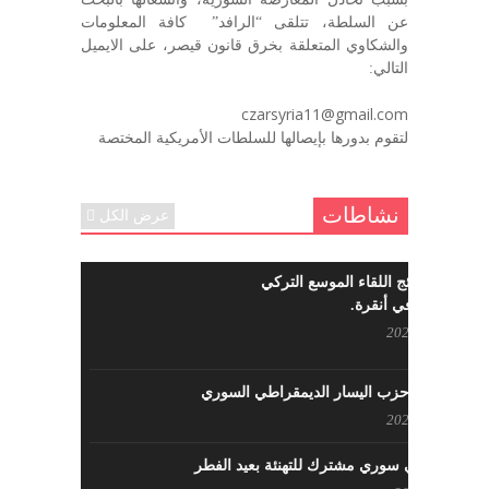
في الذكرى السنوية لرحيل الرفيق منصور أتاسي أبو مطيع
عن السلطة، تتلقى “الرافد” كافة المعلومات
رحمه الله. – عبد الله حاج محمد
والشكاوي المتعلقة بخرق قانون قيصر، على الايميل
ديسمبر 6, 2020
التالي:
لروحك المحبة والسلام أبا مطيع لن
czarsyria11@gmail.com
ننساك – خالد الحموري
لتقوم بدورها بإيصالها للسلطات الأمريكية المختصة
ديسمبر 6, 2020
نشاطات
عرض الكل
ما هي نتائج اللقاء الموسع التركي
السوري في أنقرة.
مايو 29, 2022
نشاطات حزب اليسار الديمقراطي السوري
مايو 23, 2022
لقاء تركي سوري مشترك للتهنئة بعيد الفطر