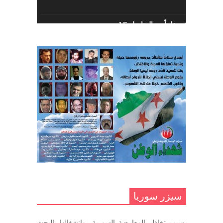
أبريل 26, 2023
خمسة عشر عاماً مع المناضل 1/5
تهنئة نوروز – حزب اليسار الديمقراطي
ديسمبر 10, 2020
السوري
مارس 31, 2023
غاب صاحب الضحكة الطفولية
ديسمبر 10, 2020
مناضل بحجم الوطن …منصور الاتاسي .
ما زلت خالدا في قلوبنا
ديسمبر 9, 2020
.منصورالاتاسي.( البوصلة في زمن
الضياع )
سيزر سوريا
ديسمبر 7, 2020
بسبب تخاذل المعارضة السورية، وانشغالها بالبحث