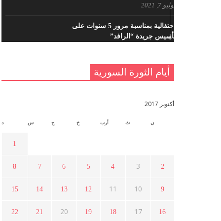
يوليو 7, 2021
احتفالية بمناسبة مرور 5 سنوات على
تأسيس جريدة “الرافد”
مايو 23, 2021
أيام الثورة السورية
القدس والربيع العربي في ندوة لحزب
اليسار
مايو 15, 2021
أكتوبر 2017
ن
ث
أرب
خ
ج
س
د
أسبوع ثقافي في ذكرى الاستقلال
أبريل 16, 2021
1
3
8
7
6
5
4
2
ما هي حقيقة مشاركة السويداء في
الثورة السورية ؟
11
10
15
14
13
12
9
أبريل 12, 2021
20
17
22
21
19
18
16