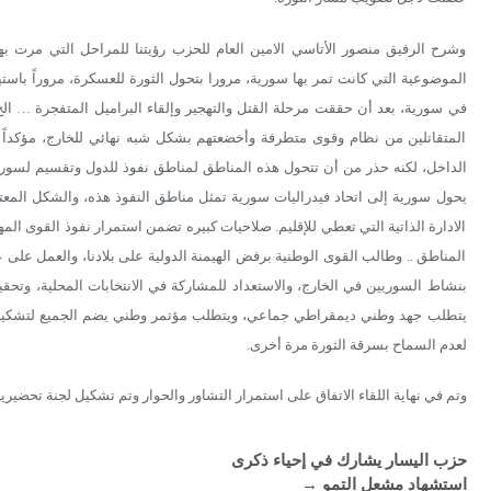
وشرح الرفيق منصور الأتاسي الامين العام للحزب رؤيتنا للمراحل التي مرت به
الموضوعية التي كانت تمر بها سورية، مرورا بتحول الثورة للعسكرة، مروراً باستي
في سورية، بعد أن حققت مرحلة القتل والتهجير وإلقاء البراميل المتفجرة … الخ
المتقاتلين من نظام وقوى متطرفة وأخضعتهم بشكل شبه نهائي للخارج، مؤكداً أن
الداخل، لكنه حذر من أن تتحول هذه المناطق لمناطق نفوذ للدول وتقسيم لسور
يحول سورية إلى اتحاد فيدراليات سورية تمثل مناطق النفوذ هذه، والشكل المعتم
الادارة الذاتية التي تعطي للإقليم. صلاحيات كبيره تضمن استمرار نفوذ القوى المه
المناطق .. وطالب القوى الوطنية برفض الهيمنة الدولية على بلادنا، والعمل عل
بنشاط السوريين في الخارج، والاستعداد للمشاركة في الانتخابات المحلية، وتحق
يتطلب جهد وطني ديمقراطي جماعي، ويتطلب مؤتمر وطني يضم الجميع لتشكيل ج
لعدم السماح بسرقة الثورة مرة أخرى.
وتم في نهاية اللقاء الاتفاق على استمرار التشاور والحوار وتم تشكيل لجنة تحضيرية 
حزب اليسار يشارك في إحياء ذكرى
استشهاد مشعل التمو
→