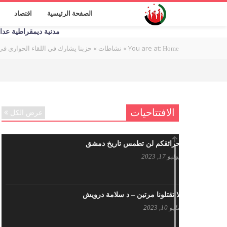
الصفحة الرئيسية
اقتصاد
مدنية ديمقراطية عدالة اج
You are at:
»
»
حزبنا يشارك في اللقاء الحواري ف
Home
نشاطات
الافتتاحيات
عرض الكل
حرائقكم لن تطمس تاريخ دمشق
يوليو 17, 2023
لا تقتلونا مرتين – د سلامة درويش
مايو 10, 2023