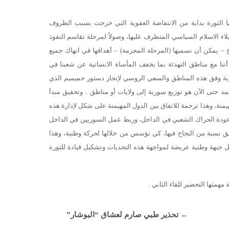
ا الثورة بداية من الانتفاضة العفوية التي خرجت بسبب الظروف
لاء الاسلام السياسي المتطرف عليها، وصولاً لمرحلة تقاسم النفوذ
 – يمكن أن نسميها (المرحلة المجرمة) – أهدافها في انهاك جميع
نا مع مناطق التهدئة بما يخفف المأساة الانسانية عن شعبنا في
ية وفق هذه المناطق والسعي الروسي لإنجاز دستور حميميم الذي
د حتى الآن هو توزيع سورية إلى ولايات أو مناطق .. وتحقيق مبدأ
يمنة، وهذا ترجمة للاتفاق بين الدول المهيمنة على شكل لإدارة هذه
ى عودة الحراك الشعبي في الداخل، وربط عمل السوريين في الداخل
يق نسبة من النجاح فيها، كي نؤسس من خلالها لحركة وطنية، وهذا
بهة وطنية عريضة لمواجهة هذه التحديات وتشكيل قيادة للثورة
مهمتها التحضير للقاء الثاني .
←
تحذير طبي صارم لعشاق “البوشار”