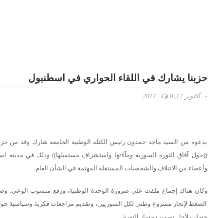
حزبنا يشارك في اللقاء الحواري في اسطنبول
-
أكتوبر 12, 2017
0
بدعوة من السيد ماجد حمدون رئيس الكتلة الوطنية الجامعة شارك وفد من حزب 
((حول آفاق الثورة السورية ومآلاتها واستشراف مستقبلها)) وذلك في مدينة اس
وأعضاء من الائتلاف والشخصيات المستقلة المهتمة في الشأن العام.
وكان هناك إجماع ملفت على ضرورة الوحدة الوطنية، ورفع منسوب الوعي، وضرور
الضغط لإنجاز مشروع وطني لكل السوريين، وتقديم مراجعات فكرية وسياسية حول ال
حصلت لأجل تصويب مسار الثورة.