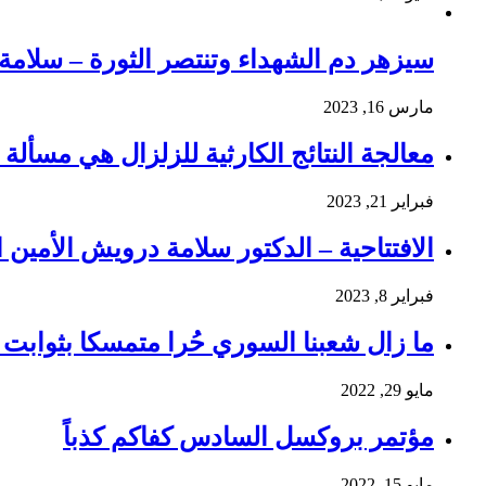
سيزهر دم الشهداء وتنتصر الثورة – سلام
مارس 16, 2023
معالجة النتائج الكارثية للزلزال هي مسألة و
فبراير 21, 2023
الافتتاحية – الدكتور سلامة درويش الأمين ا
فبراير 8, 2023
ما زال شعبنا السوري حُرا متمسكا بثوابت ث
مايو 29, 2022
مؤتمر بروكسل السادس كفاكم كذباً
مايو 15, 2022