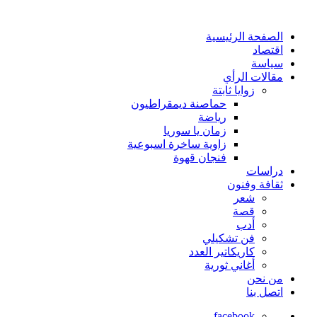
الصفحة الرئيسية
اقتصاد
سياسة
مقالات الرأي
زوايا ثابتة
حماصنة ديمقراطيون
رياضة
زمان يا سوريا
زاوية ساخرة اسبوعية
فنجان قهوة
دراسات
ثقافة وفنون
شعر
قصة
أدب
فن تشكيلي
كاريكاتير العدد
أغاني ثورية
من نحن
اتصل بنا
facebook