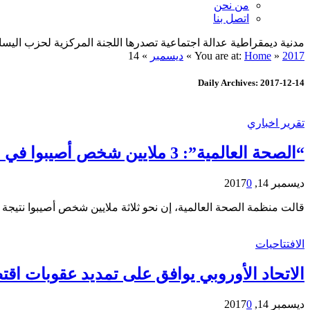
من نحن
اتصل بنا
مدنية ديمقراطية عدالة اجتماعية تصدرها اللجنة المركزية لحزب اليسار الديمقراطي ا
2017
»
Home
You are at:
»
ديسمبر
»
14
Daily Archives: 2017-12-14
تقرير اخباري
“الصحة العالمية”: 3 ملايين شخص أصيبوا في الحرب السورية
ديسمبر 14, 2017
0
قالت منظمة الصحة العالمية، إن نحو ثلاثة ملايين شخص أصيبوا نتيجة حرب سوريا، بينهم 1.5 مليون يعيشون بعاهات مستديمة داخل البلاد. وفي بيان 
الافتتاحيات
الاتحاد الأوروبي يوافق على تمديد عقوبات اقتص
ديسمبر 14, 2017
0