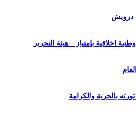
ة درويش
طنية اخلاقية بإمتياز – هيئة التحرير
لعام
ورته بالحرية والكرامة