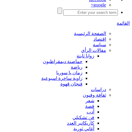
google+
القائمة
الصفحة الرئيسية
اقتصاد
سياسة
مقالات الرأي
زوايا ثابتة
حماصنة ديمقراطيون
رياضة
زمان يا سوريا
زاوية ساخرة اسبوعية
فنجان قهوة
دراسات
ثقافة وفنون
شعر
قصة
أدب
فن تشكيلي
كاريكاتير العدد
أغاني ثورية