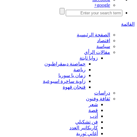
google+
القائمة
الصفحة الرئيسية
اقتصاد
سياسة
مقالات الرأي
زوايا ثابتة
حماصنة ديمقراطيون
رياضة
زمان يا سوريا
زاوية ساخرة اسبوعية
فنجان قهوة
دراسات
ثقافة وفنون
شعر
قصة
أدب
فن تشكيلي
كاريكاتير العدد
أغاني ثورية