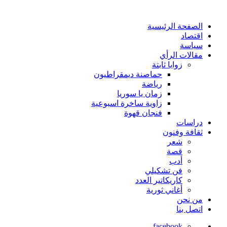
الصفحة الرئيسية
اقتصاد
سياسة
مقالات الرأي
زوايا ثابتة
حماصنة ديمقراطيون
رياضة
زمان يا سوريا
زاوية ساخرة اسبوعية
فنجان قهوة
دراسات
ثقافة وفنون
شعر
قصة
أدب
فن تشكيلي
كاريكاتير العدد
أغاني ثورية
من نحن
اتصل بنا
facebook