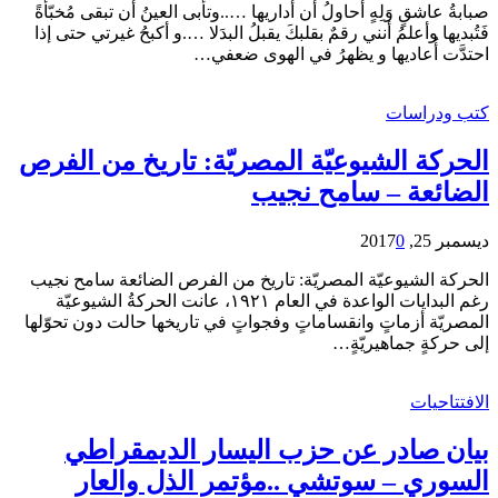
صبابةُ عاشقٍ وَلِهٍ أحاولُ أن أداريها …..وتأبى العينُ أن تبقى مُخبّأةً
فَتُبديها وأعلمُ أنني رقمٌ بقلبكَ يقبلُ البدَلا ….و أكبحُ غيرتي حتى إذا
احتدَّت أُعاديها و يظهرُ في الهوى ضعفي…
كتب ودراسات
الحركة الشيوعيّة المصريّة: تاريخ من الفرص
الضائعة – سامح نجيب
ديسمبر 25, 2017
0
الحركة الشيوعيّة المصريّة: تاريخ من الفرص الضائعة سامح نجيب
رغم البدايات الواعدة في العام ١٩٢١، عانت الحركةُ الشيوعيّة
المصريّة أزماتٍ وانقساماتٍ وفجواتٍ في تاريخها حالت دون تحوّلها
إلى حركةٍ جماهيريّةٍ…
الافتتاحيات
بيان صادر عن حزب اليسار الديمقراطي
السوري – سوتشي ..مؤتمر الذل والعار