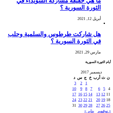
ما هي حقيقة مشاركة السويداء في
الثورة السورية ؟
أبريل 12, 2021
هل شاركت طرطوس والسلمية وحلب
في الثورة السورية ؟
مارس 29, 2021
أيام الثورة السورية
ديسمبر 2017
ن
ث
أرب
خ
ج
س
د
3
2
1
10
9
8
7
6
5
4
17
16
15
14
13
12
11
24
23
22
21
20
19
18
31
30
29
28
27
26
25
« نوفمبر
يناير »