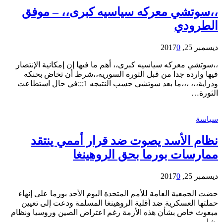
،،سوتشي معركه سياسيه كبرى،، – موفق
الطرودي
ديسمبر 25, 2017
0
،،سوتشي معركه سياسيه كبرى،، أهم ما فيها إن إمكانية الإنتصار
فيها وارده جدا من قبل الثورة السوريه،،شرط أن تخاض بحنكه
ودراية،،، ،،،ما بعد سوتشي حسب النتيجه 1;;;في حال استطاعت
الثورة…
سياسة
نظام الأسد يصوت ضد قرار أممي ينتقد
ممارسات بورما بحق الروهينغا
ديسمبر 25, 2017
0
حضت الجمعية العامة للأمم المتحدة اليوم الأحد بورما على إنهاء
حملتها العسكرية ضد أقلية الروهينغا المسلمة ودعت إلى تعيين
مبعوث خاص بشأن هذه الأزمة رغم اعتراض الصين وروسيا ونظام
بشار…