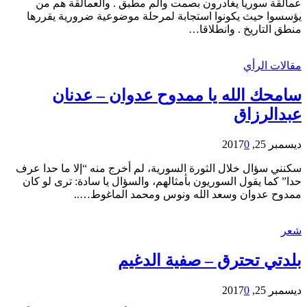
عمالقة سوريا يغادرون بصمت وألم مطبق . والعمالقة هم من
يؤسسوا حيث يكونوا استجابة لمرحلة موضوعية ضرورية يقررها
منطق التاريخ . وانطلاقا…
مقالات الرأي
سامحك الله يا ممدوح عدوان – عدنان
عبدالرزاق
ديسمبر 25, 2017
0
سكنني سؤال خلال الثورة السورية، لم أخرج منه “إلا ما حدا عرف
حدا” كما يقول السوريون بأمثالهم، والسؤال يا سادة: ترى لو كان
ممدوح عدوان وسعد الله ونوس ومحمد الماغوط…..
شعر
بلدتي تحترق – صفية الدغيم
ديسمبر 25, 2017
0