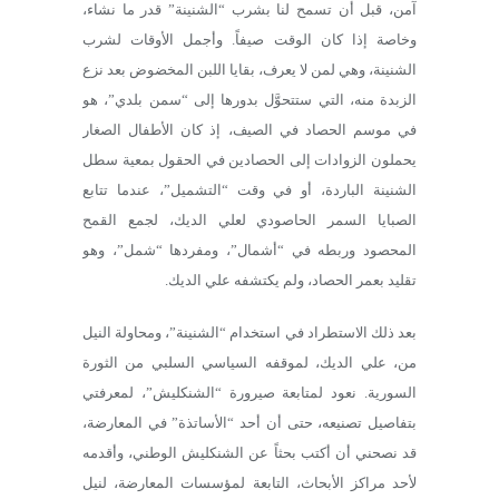
آمن، قبل أن تسمح لنا بشرب “الشنينة” قدر ما نشاء،
وخاصة إذا كان الوقت صيفاً. وأجمل الأوقات لشرب
الشنينة، وهي لمن لا يعرف، بقايا اللبن المخضوض بعد نزع
الزبدة منه، التي ستتحوَّل بدورها إلى “سمن بلدي”، هو
في موسم الحصاد في الصيف، إذ كان الأطفال الصغار
يحملون الزوادات إلى الحصادين في الحقول بمعية سطل
الشنينة الباردة، أو في وقت “التشميل”، عندما تتابع
الصبايا السمر الحاصودي لعلي الديك، لجمع القمح
المحصود وربطه في “أشمال”، ومفردها “شمل”، وهو
تقليد بعمر الحصاد، ولم يكتشفه علي الديك.
بعد ذلك الاستطراد في استخدام “الشنينة”، ومحاولة النيل
من، علي الديك، لموقفه السياسي السلبي من الثورة
السورية. نعود لمتابعة صيرورة “الشنكليش”، لمعرفتي
بتفاصيل تصنيعه، حتى أن أحد “الأساتذة” في المعارضة،
قد نصحني أن أكتب بحثاً عن الشنكليش الوطني، وأقدمه
لأحد مراكز الأبحاث، التابعة لمؤسسات المعارضة، لنيل