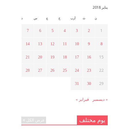
مايو 15, 2021
يناير 2018
ن
ث
أرب
خ
ج
س
د
أسبوع ثقافي في ذكرى الاستقلال
أبريل 16, 2021
1
7
6
5
4
3
2
14
13
12
11
10
9
8
ما هي حقيقة مشاركة السويداء في
الثورة السورية ؟
15
21
20
19
18
17
16
أبريل 12, 2021
22
28
27
26
25
24
23
هل شاركت طرطوس والسلمية وحلب
29
31
30
في الثورة السورية ؟
مارس 29, 2021
« ديسمبر
فبراير »
يوم مختلف
عرض الكل