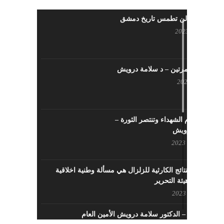
حرائقكم لن تطمس تاريخ دمشق
يوليو 17, 2023
لا تقتلونا مرتين – د سلامة درويش
مايو 10, 2023
سيزهر دم الشهداء وتنتصر الثورة –
سلامة درويش
مارس 16, 2023
معالجة النتائج الكارثية للزلزال هي مسألة وطنية اخلاقية
بإمتياز – هيئة التحرير
فبراير 21, 2023
الافتتاحية – الدكتور سلامة درويش الأمين العام