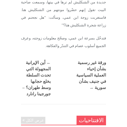
جديدة من الشنكليش لم ترها في بيتها، وسمعت صاحبة
البيت تقول إنهم حضّروا مونتهم من الشنكليش هنا.
فاستغربت زوجة ابن عمي، وسألت: “هل نجحتم في
زراعة شجرة الشنكليش هنا؟”
فتدخّل بسرعة ابن عمي، وصحّح معلومات زوجته، وعرف
الجميع أسلوب عصام في التندّر والفكاهة.
ورقة غير رسمية
←
أين الإيرانية
بشأن إحياء
المجهولة التي
العملية السياسية
تحدت السلطة
في جنيف بشأن
بخلع حجابها
سورية
→
وسط طهران؟ –
جورجينا رانارد
الافتتاحيات
عرض الكل