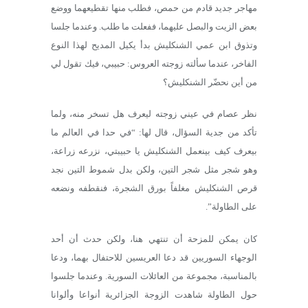
مهاجر جديد قادم من حمص، فطلب منها تقطيعهما ووضع
بعض الزيت والبصل عليهما، ففعلت ما طلب. وعندما جلسا
وتذوق ابن عمي الشنكليش بدأ يكيل المديح لهذا النوع
الفاخر، عندما سألته زوجته العروس: حبيبي، فيك تقول لي
من أين نحضّر الشنكليش؟
نظر عصام في عيني زوجته ليعرف هل تسخر منه، ولما
تأكد من جدية السؤال، قال لها: “في حدا في العالم ما
بيعرف كيف بينعمل الشنكليش يا حبيبتي، نزرعه زراعة،
وهو شجر مثل شجر التين، ولكن بدل شموط التين نجد
قرص الشنكليش مغلفاً بورق الشجرة، فنقطفه ونضعه
على الطاولة”.
كان يمكن للمزحة أن تنتهي هنا، ولكن حدث أن أحد
الوجهاء السوريين قد دعا العريسين للاحتفال بهما، ودعا
بالمناسبة، مجموعة من العائلات السورية. وعندما جلسوا
حول الطاولة شاهدت الزوجة الجزائرية أنواعا وألوانا