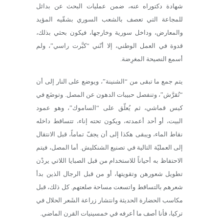
شهادة دكتوراه عنه، ضمن عمليات البحث عن بدائل
للمجاعة التي تعصف بالشعب السوري بشقّيه المؤيد
والمعارض، وداخل سورية وخارجها، فيكون بحثي بذلك،
قدوة في العمل الوطني، إلا أنّني “كبَّرت راسي”، ولم
أسمع النصيحة المغرِضة.
يتم جمع ما تبقى من “الشنينة”، ويوضع على النار إلى أن
“تُقرَّش”، وتنفصل حبيبات الدهون عن المصل. وتوضَع في
كيس قماشي، ثم يُعلّق على “الساموك”، وهو عمود
البيت، أو أحد أعمدته، ويكون تحته إناء، تتساقط داخله
نقاط الماء، ويبقى هكذا إلى أن يجفّ تماماً، قبل الانتقال
إلى العمليّة التالية في تصنيع الشنكليش. أما المصل، فيتم
الاحتفاظ به أحياناً للاستخدام من قبل الصبايا اللاتي يردْن
تطويل شعورهن وتقويتها، أو من قبل الرجال الذين بدأ
شعرهم بالتساقط واتسعت مساحة صلعتهم. كل ذلك، قبل
مكاسب الحضارة الحديثة وانتشار زراعة الشَعر الحلال في
تركيا، فأنا أصف ما أعرفه في خمسينيات القرن الماضي.