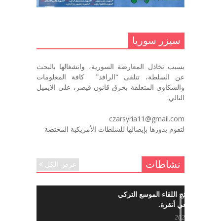
.منصورالاتاسي.( البوصلة في زمن
الضياع )
سيزر سوريا
ديسمبر 7, 2020
بسبب تخاذل المعارضة السورية، وانشغالها بالبحث
في الذكرى السنوية لرحيل الرفيق منصور أتاسي أبو مطيع
عن السلطة، تتلقى “الرافد” كافة المعلومات
رحمه الله. – عبد الله حاج محمد
والشكاوي المتعلقة بخرق قانون قيصر، على الايميل
ديسمبر 6, 2020
التالي:
لروحك المحبة والسلام أبا مطيع لن
czarsyria11@gmail.com
ننساك – خالد الحموري
لتقوم بدورها بإيصالها للسلطات الأمريكية المختصة
ديسمبر 6, 2020
نشاطات
عرض الكل
ما هي نتائج اللقاء الموسع التركي
السوري في أنقرة.
مايو 29, 2022