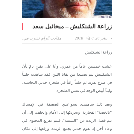
زراعة الشنكليش – ميخائيل سعد
-
يناير 26, 2018
0
مقالات الرأي
نشرت في:
زراعة الشنكليش
عشت خمسين عاماً من عمري، وأنا على يقينٍ تامّ بأنّ
الشنكليش يتم تصنيعهُ من بقايا اللبن. فقد شاهدته حليباً
في ضرع بقرة، ثم حليباً رائباً في طنجرة جدتي النحاسية،
ولبناً أبيض الوجه في نفس الطنجرة.
وبعد ذلك ساهمت، بسواعدي الضعيفة، في الإمساك
“بالخضة” الفخارية، وتحريكها إلى الأمام والخلف، إلى أن
يتم فصل الزبدة عن “الشنينة”، فيتم تفريغ المحتوى في
وعاء آخر، إذ تقوم جدتي بجمع الزبدة، ورفعها إلى مكان