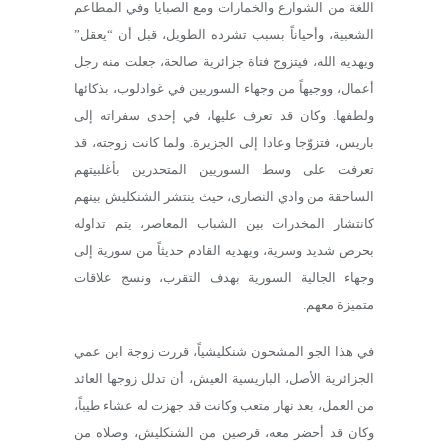
اللغة من الشوارع والخمارات ومع الصبايا وفي المطاعم
الشعبية، وأحياناً بسبب تشرده الطويل، قبل أن “يعقل”
ويهديه الله، فيتزوج فتاة جزائرية صالحة، جعلت منه رجل
أعمال، ووجيهاً من وجهاء السوريين في غوادلوب، بذكائها
ولطفها. وكان قد تعرف عليها، في إحدى سفراته إلى
باريس، فتزوّجا وعادا إلى الجزيرة. ولما كانت زوجته، قد
تعرفت على وسط السوريين المتحدرين بأغلبيتهم
الساحقة من وادي النصارى، حيث ينتشر الشنكليش بينهم
كانتشار المخدرات بين الشباب المعاصر، يتم تداوله
بحرص شديد وسرية، ويهديه القادم حديثاً من سورية إلى
وجهاء الجالية السورية بهدف التقرب، ونسج علاقات
متميزة معهم.
في هذا الجو المشحون شنكليشياً، قررت زوجة ابن عمي
الجزائرية الأصل، الباريسية العيش، أن تدلل زوجها العائد
من العمل، بعد نهار متعب وكانت قد جهزت له عشاء طيباً،
وكان قد أحضر معه، قرصين من الشنكليش، وصلاه من