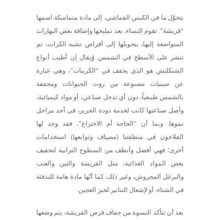
يتحوَّل ما في الكيس القماشي، إلى مادة متماسكة اسمها
“قريشة”. تقوم النساء، بعد تمليحها وإضافة بعض البهارات
المتواضعة إليها، بتحويلها إلى أقراص تشبه الكرات، ثم
تنشر على الأسطح في الشمس. وُيقال إن أطيب أنواع
الشنكليش هو الذي يجفف في “الكرينات”، وهي عبارة
عن صينيات مصنوعة من روث الحيوانات ومجففة
بالشمس طبيعياً، دون أي تدخل صناعي، أو مواد كيميائية،
وأصل صناعتها كانت لخدمة دودة الحرير، في أحد مراحل
نموها. وبما أن “الحاجة أم الاختراع”، فقد وجد لها
الفلاحون في منطقتنا (مصياف وتوابعها) استخدامات
أخرى؛ فهي أفضل وأنظف من السطوح الترابية لتجفيف
بعض المواد الغذائية، مثل القريشة والتين والعنب
والبرغل المجروش، وغير ذلك، كما أنّها مادة هامة للتدفئة
في الشتاء، أو لإشعال التنانير لخبز العجين.
بعد أن تتأكد النسوة من جفاف قرص القريشة، يتم وضعها