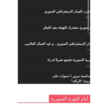
نشاطات حزب اليسار الديمقراطي السوري
مايو 23, 2022
لقاء تركي سوري مشترك للتهنئة بعيد الفطر
مايو 8, 2022
حزب اليسار الديمقراطي السوري…و عيد العمال العالمي.
مايو 8, 2022
القوى الثورية السورية تجتمع نصرةً لدرعا
يوليو 7, 2021
احتفالية بمناسبة مرور 5 سنوات على
تأسيس جريدة “الرافد”
مايو 23, 2021
أيام الثورة السورية
القدس والربيع العربي في ندوة لحزب
اليسار