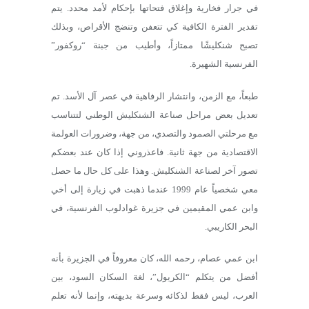
في جرار فخارية وإغلاق فتحاتها بإحكام لأمد محدد. يتم
تقدير الفترة الكافية كي تتعفن وتنضج الأقراص، وبذلك
تصبح شنكليشًا ممتازاً، وأطيب من جبنة “روكفور”
الفرنسية الشهيرة.
طبعاً، مع الزمن، وانتشار الرفاهية في عصر آل الأسد. تم
تعديل بعض مراحل صناعة الشنكليش الوطني لتتناسب
مع مرحلتي الصمود والتصدي، من جهة، وضرورات العولمة
الاقتصادية من جهة ثانية. فاعذروني إذا كان عند بعضكم
تصور آخر لصناعة الشنكليش. وهذا على كل حال ما حصل
معي شخصياً عام 1999 عندما ذهبت في زيارة إلى أخي
وابن عمي المقيمين في جزيرة غوادلوب الفرنسية، في
البحر الكاريبي.
ابن عمي عصام، رحمه الله، كان معروفاً في الجزيرة بأنه
أفضل من يتكلم “الكريول”، لغة السكان السود، بين
العرب، ليس فقط لذكائه وسرعة بديهته، وإنما لأنه تعلم