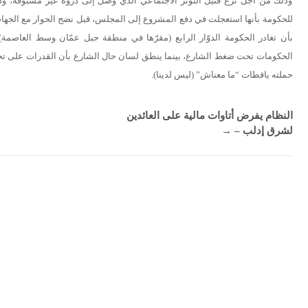
وذلك من أجل نزع فتيل التوتر الاجتماعي الذي وصل إلى ذروة غير مسبوقة، و
للحكومة بأنها استعجلت في دفع المشروع إلى المجلس، قبل نضج الحوار مع الجهات ذ
بأن تغادر الحكومة الدوّار الرابع (مقرّها في منطقة جبل عمّان وسط العاصمة)،
الحكومات تحت ضغط الشارع، بينما ينطق لسان حال الشارع بأن القدرات على تحم
حملته يافطات “ما معناش” (ليس لدينا).
النظام يفرض أتاوات مالية على العائدين
لشرق إدلب –
→