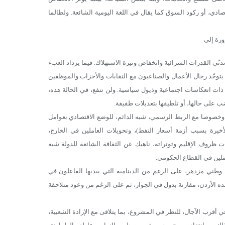
ادي، أو ركود السوق كما يقال في اللغة اليومية الشائعة. ولطالما
ورة إلى
 القدرات الشرائية وانخفاض وتيرة الاستهلاك. فيما يزداد العبء
يتوحّد رجال الأعمال والصناعيون مع النقابات والأحزاب والموظفين
 ذات اتعكاسات اجتماعية وذيول سياسية. ولن تنفع، في الحالة هذه،
 على حالها، أو تلطيفها بتعديلات طفيفة.
، وخصوصا مع الربط الرسمي، شبه الدائم، للوضع الاقتصادي بعوامل
خيرة بسبب أزمة أسعار النفط)، وتحويلات العاملين في الخارج،
 ظروف الإقليم وتوتراته، ناهيك عن الثقافة الشائعة للدولة شبه
املين في القطاع الحكومي.
اد وطني مزدهر، على الرغم من الدينامية التي يبديها الفاعلون في
ده الأردن، مقارنة بدول في الجوار، ثم على الرغم من وعود متلاحقة
في أقرب الآجال، للنظر في المشروع، بما يتلاقى مع الإرادة الشعبية،