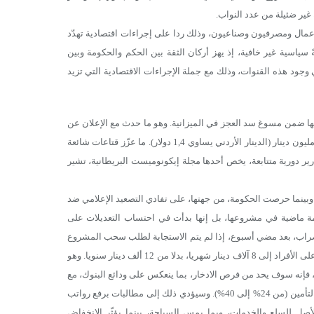
 غير ضئيلة من عدد النواب.
أعمال ومصرفيون وصناعيون، وذلك ردا على إجراءات اقتصادية تهدّد
اسية غير خافية، إذ يهز أركان الثقة بين الحكم والحكومة وبين
وجود هذه القنوات، وذلك مع جملة الإجراءات الاقتصادية التي تزيد
ها ضمن مسوغ سد العجز في الميزانية. وهو ما حدث مع الإعلان عن
مشروع قانون ضريبة الدخل الجديد الذي يرمي إلى سد عجز حكومي، قيمته 450 مليون دينار (الدينار الأردني يساوي 1,4 دولار). ما عزّز قتاعات شائعة
رير دورية متتابعة، يخص أحدها مجلة إيكونوميست البريطانية، تشير
 وبينما حرصت الحكومة، من جهتها، على تفادي التصعيد الإعلامي ضد
ومة ماضية في مشروعها، بل إنها بدأت في احتساب التعديلات على
 الإضراب، بعد مضي أسبوع، إذا لم يتم الاستجابة لطلب سحب المشروع
الذي يخفض الإعفاءات الضريبية على الأسر من 24 ألف دينار سنويا إلى 16 ألفا، وعلى الأفراد إلى 8 آلاف دينار شهريا، بدلا من 12 ألف دينار سنويا. وهو
 فإنه سوف يحد من فرص الادخار، بما ينعكس على ودائع البنوك، مع
رفع الضريبة على أرباح البنوك من 35% إلى 40%، مع زيادات أخرى تشمل قطاع التأمين (من 24% إلى 40%). وسيؤدي ذلك إلى مطالبات برفع رواتب
صل للسلع والخدمات، وبما يمس السياحة، بينما يؤثّر الانخفاض