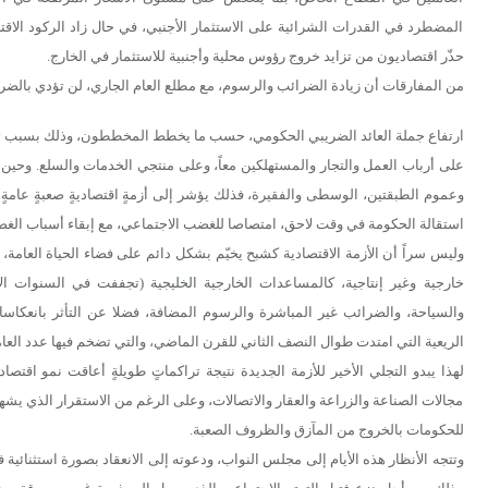
المضطرد في القدرات الشرائية على الاستثمار الأجنبي، في حال زاد الركود الاقتص
حذّر اقتصاديون من تزايد خروج رؤوس محلية وأجنبية للاستثمار في الخارج.
من المفارقات أن زيادة الضرائب والرسوم، مع مطلع العام الجاري، لن تؤدي بالضر
ارتفاع جملة العائد الضريبي الحكومي، حسب ما يخطط المخططون، وذلك بسبب تدنّي
على أرباب العمل والتجار والمستهلكين معاً، وعلى منتجي الخدمات والسلع. وحين 
وعموم الطبقتين، الوسطى والفقيرة، فذلك يؤشر إلى أزمةٍ اقتصاديةٍ صعبةٍ عامةٍ
استقالة الحكومة في وقت لاحق، امتصاصا للغضب الاجتماعي، مع إبقاء أسباب الغضب
وليس سراً أن الأزمة الاقتصادية كشبح يخيّم بشكل دائم على فضاء الحياة العامة
خارجية وغير إنتاجية، كالمساعدات الخارجية الخليجية (تجففت في السنوات الأ
والسياحة، والضرائب غير المباشرة والرسوم المضافة، فضلا عن التأثر بانعكاسات
الريعية التي امتدت طوال النصف الثاني للقرن الماضي، والتي تضخم فيها عدد الع
لهذا يبدو التجلي الأخير للأزمة الجديدة نتيجة تراكماتٍ طويلةٍ أعاقت نمو اقتص
مجالات الصناعة والزراعة والعقار والاتصالات، وعلى الرغم من الاستقرار الذي يشه
للحكومات بالخروج من المآزق والظروف الصعبة.
وتتجه الأنظار هذه الأيام إلى مجلس النواب، ودعوته إلى الانعقاد بصورة استثنائية 