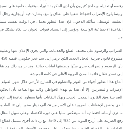
رفضه أو تعديله. ويحاجج كثيرون بأن لدى الحكومة تأثيرات وقنوات خلفية على نسبةٍ
وبينما يلوح الإضراب احتجاجا شعبيا على نطاق واسع، يشارك فيه أو يجاريه رجال 
الطبقة الوسطى متآكلة الدخول، فإن هذا التطور يحمل، في الوقت نفسه، سمةً سي
القاعدة الاجتماعية الواسعة، ويؤشر إلى انسداد قنوات الحوار، بل يكاد يشكك في 
من
الضرائب والرسوم على مختلف السلع والخدمات، والتي يجري الإعلان عنها وتطبيق
بأن الرسوم والضرائب يجري سنّها وتطبيقها لغايات جبائية. وقد تزامن ذلك مع تقا
إلى تصدر عمّان قائمة المدن العربية الأغلى في كلفة المعيشة.
أشاع هذا التطور أجواء من التوتر والتشاؤم في الشارع الأردني خلال شهر الصيام.
الإضراب والمضربين، إلا أن هذا لم يهدئ الخواطر، وذلك مع القناعة بأن الحك
الضريبية وفق القانون المعدل الجديد. وتهدّد النقابات بأنها ستعاود الدعوة إلى
ما ترى أوساط اقتصادية أنه سينعكس سلبا على دورة الاقتصاد. وعلى سبيل المثال،
العاملين في القطاع الخاص، بما ينعكس على مستوى الأسعار المرتفعة في الأ