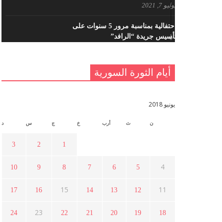
يوليو 7, 2021
احتفالية بمناسبة مرور 5 سنوات على
تأسيس جريدة “الرافد”
مايو 23, 2021
أيام الثورة السورية
القدس والربيع العربي في ندوة لحزب
اليسار
مايو 15, 2021
يونيو 2018
ن
ث
أرب
خ
ج
س
د
أسبوع ثقافي في ذكرى الاستقلال
أبريل 16, 2021
3
2
1
4
10
9
8
7
6
5
ما هي حقيقة مشاركة السويداء في
الثورة السورية ؟
15
11
17
16
14
13
12
أبريل 12, 2021
23
24
22
21
20
19
18