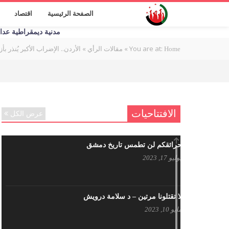
الصفحة الرئيسية
اقتصاد
مدنية ديمقراطية عدالة اج
You are at:
»
»
الأردن.. الإضراب الأكبر يُنذر 
Home
مقالات الرأي
الافتتاحيات
عرض الكل
حرائقكم لن تطمس تاريخ دمشق
يوليو 17, 2023
لا تقتلونا مرتين – د سلامة درويش
مايو 10, 2023