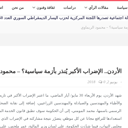
سياسة
مقالات الرأي
دراسات
ثقافة وفنون
من نحن
ات
تماعية تصدرها اللجنة المركزية لحزب اليسار الديمقراطي السوري العدد 1250 الأحد 09/01/2023
بأزمة سياسية؟ – محمود الريماوي
الأردن.. الإضراب الأكبر يُنذر بأزمة سياسية؟ – محمود
-
يونيو 2, 2018
0
شهد الأردن، يوم الأربعاء 30 مايو/ أيار الماضي، ما اعتبر الإضر
والأطباء والمهندسين والصيادلة والمهندسين الزراعيين، إضافة إلى نقابة الصح
الرسمي باسمها، محمد المومني، إلى أن الحكومة سوف تطبق قانون الخدمة المدن
استعدادها للترافع مجانا عن كل موظفٍ يتضرّر نتيجة مشاركته في الإضراب الذي
مجلس النواب، فيما شدّدت الحكومة، على لسان وزير المالية، عمر ملحس، على أ