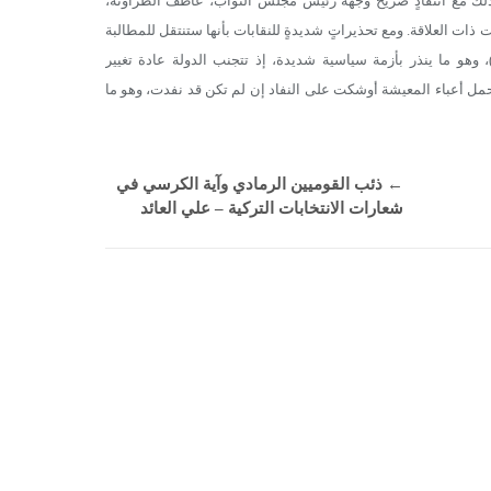
ذلك مع انتقادٍ صريح وجهه رئيس مجلس النواب، عاطف الطراونة،
ات العلاقة. ومع تحذيراتٍ شديدةٍ للنقابات بأنها ستنتقل للمطالبة
 وهو ما ينذر بأزمة سياسية شديدة، إذ تتجنب الدولة عادة تغيير
ل أعباء المعيشة أوشكت على النفاد إن لم تكن قد نفدت، وهو ما
←
ذئب القوميين الرمادي وآية الكرسي في
شعارات الانتخابات التركية – علي العائد