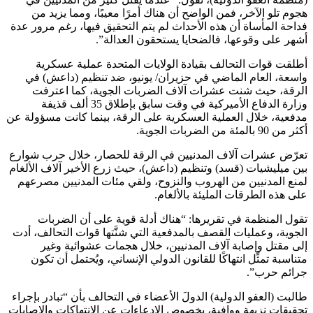
هجوم تلو الآخر، فمن الواضح أن هناك أمرًا معيبًا، ومما يزيد من
فداحة المأساة أن هذه الأحداث لم يتم التحقيق فيها، رغم مرور عدة
أشهر على وقوعها، فالضحايا يستحقون العدالة”.
أطلقت قوات التحالف بقيادة الولايات المتحدة عملية عسكرية
واسعة، العام الماضي في حزيران/ يونيو، ضد تنظيم (داعش) في
الرقة، حيث شنت عشرات آلاف الضربات الجوية، كما اعترفت
وزارة الدفاع الأميركية في وقت سابق بإطلاق 35 ألف قذيفة
مدفعية، خلال العملية العسكرية على الرقة، بينما كانت مسؤولة عن
أكثر من 90 بالمئة من الضربات الجوية.
تعرّض عشرات آلاف المدنيين في الرقة للحصار، خلال حرب شوارع
بين ميليشيات (قسد) وتنظيم (داعش)، حيث زرع الأخير آلاف الألغام
لمنع المدنيين من الهروب والنزوح، ولقي مئات المدنيين مصرعهم
على هذه الطرقات المليئة بالألغام.
تقول المنظمة في تقريرها: “هناك أدلة قوية على أن الضربات
الجوية، وعمليات القصف بالمدفعية التي شنَّتها قوات التحالف، أدت
إلى مقتل وإصابة آلاف المدنيين، خلال هجمات عشوائية وغير
متناسبة تمثِّل انتهاكًا للقانون الدولي الإنساني، ويُحتمل أن تكون
جرائم حرب”.
طالبت (العفو الدولية) الدولَ الأعضاء في التحالف بأن “تبادر بإجراء
تحقيقات نزيهة ووافية، بخصوص الادعاءات عن الانتهاكات والإصابات