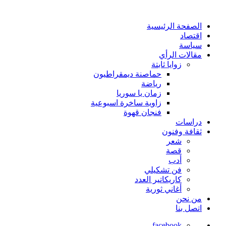
الصفحة الرئيسية
اقتصاد
سياسة
مقالات الرأي
زوايا ثابتة
حماصنة ديمقراطيون
رياضة
زمان يا سوريا
زاوية ساخرة اسبوعية
فنجان قهوة
دراسات
ثقافة وفنون
شعر
قصة
أدب
فن تشكيلي
كاريكاتير العدد
أغاني ثورية
من نحن
اتصل بنا
facebook