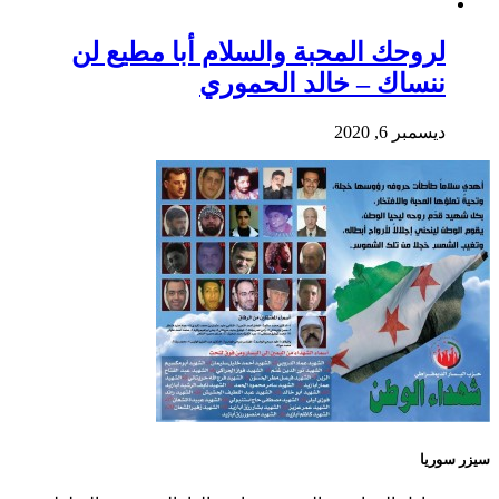
لروحك المحبة والسلام أبا مطيع لن
ننساك – خالد الحموري
ديسمبر 6, 2020
سيزر سوريا