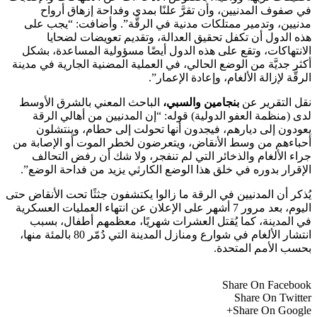
في صفوف المدنيين، وأن تقرَّ علنًا بمدى وفداحة إزهاق أرواح
مدنيين، وتدمير ممتلكات مدنية في الرقَّة”. وأضافت: “يجب على
هذه الدول أن تكفل تحقيق العدالة، وتقديم تعويضات لضحايا
الانتهاكات، وتقع على هذه الدول أيضًا مسؤولية المساعدة، بشكل
أكثر جديَّة من الوضع الحالي، في العملية المضنية الجارية في مدينة
الرقَّة لإزالة الألغام، وإعادة الإعمار”.
نقل التقرير عن
بنجامين والسبي،
الباحث المعني بالشرق الأوسط
لدى (منظمة العفو الدولية) قوله: “إن المدنيين من أهالي الرقة
يعودون إلى ديارهم، فيجدون أنها تحولت إلى حطام، وينتشلون
أحباءهم من وسط الأنقاض، ويتعرضون لخطر الموت أو الإصابة من
جراء الألغام والذخائر التي لم تنفجر، ولا شك أن رفض التحالف
الإقرار بدوره في خلق هذا الوضع الكارثي يزيد من فداحة الوضع”.
يُذكر أن المدنيين في الرقة ما زالوا يكتشفون جثثًا تحت الأنقاض حتى
اليوم، بعد مرور 7 أشهر على الإعلان عن انتهاء العمليات العسكرية
في المدينة، كما يُقتل العشرات شهريًا، معظمهم أطفال، بسبب
انتشار الألغام في شوارع ومنازل المدينة التي دُمّر 80 بالمئة منها،
بحسب الأمم المتحدة.
Share On Facebook
Share On Twitter
Share On Google+