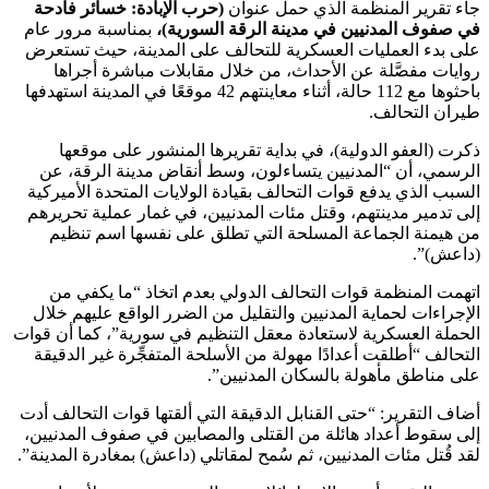
جاء تقرير المنظمة الذي حمل عنوان
(حرب الإبادة: خسائر فادحة
في صفوف المدنيين في مدينة الرقة السورية)،
بمناسبة مرور عام
على بدء العمليات العسكرية للتحالف على المدينة، حيث تستعرض
روايات مفصَّلة عن الأحداث، من خلال مقابلات مباشرة أجراها
باحثوها مع 112 حالة، أثناء معاينتهم 42 موقعًا في المدينة استهدفها
طيران التحالف.
ذكرت (العفو الدولية)، في بداية تقريرها المنشور على موقعها
الرسمي، أن “المدنيين يتساءلون، وسط أنقاض مدينة الرقة، عن
السبب الذي يدفع قوات التحالف بقيادة الولايات المتحدة الأميركية
إلى تدمير مدينتهم، وقتل مئات المدنيين، في غمار عملية تحريرهم
من هيمنة الجماعة المسلحة التي تطلق على نفسها اسم تنظيم
(داعش)”.
اتهمت المنظمة قوات التحالف الدولي بعدم اتخاذ “ما يكفي من
الإجراءات لحماية المدنيين والتقليل من الضرر الواقع عليهم خلال
الحملة العسكرية لاستعادة معقل التنظيم في سورية”، كما أن قوات
التحالف “أطلقت أعدادًا مهولة من الأسلحة المتفجِّرة غير الدقيقة
على مناطق مأهولة بالسكان المدنيين”.
أضاف التقرير: “حتى القنابل الدقيقة التي ألقتها قوات التحالف أدت
إلى سقوط أعداد هائلة من القتلى والمصابين في صفوف المدنيين،
لقد قُتل مئات المدنيين، ثم سُمح لمقاتلي (داعش) بمغادرة المدينة”.