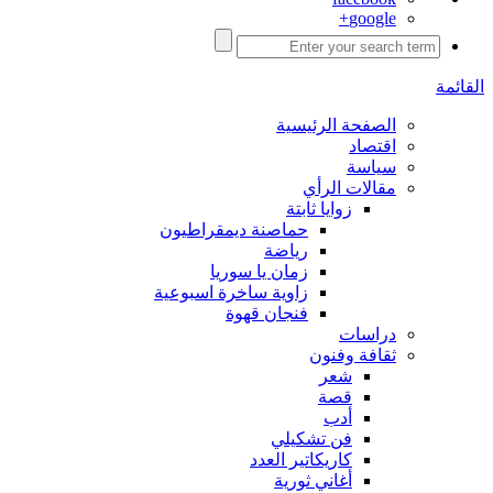
google+
القائمة
الصفحة الرئيسية
اقتصاد
سياسة
مقالات الرأي
زوايا ثابتة
حماصنة ديمقراطيون
رياضة
زمان يا سوريا
زاوية ساخرة اسبوعية
فنجان قهوة
دراسات
ثقافة وفنون
شعر
قصة
أدب
فن تشكيلي
كاريكاتير العدد
أغاني ثورية