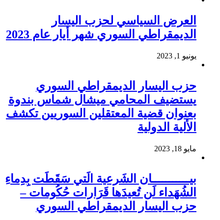
العرض السياسي لحزب اليسار
الديمقراطي السوري شهر أيار عام 2023
يونيو 1, 2023
حزب اليسار الديمقراطي السوري
يستضيف المحامي ميشال شماس بندوة
بعنوان قضية المعتقلين السوريين تكشف
الألية الدولية
مايو 18, 2023
بيـــــــــــان الشَرعية الَتي سَقَطَت بِدِماءِ
الشُهَداء لَن تُعيدَها قَرَارات حُكُومات –
حزب اليسار الديمقراطي السوري