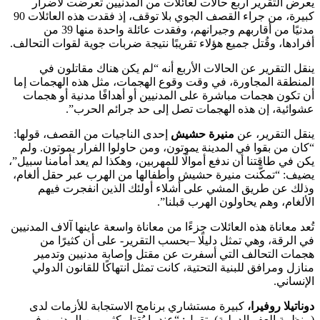
يعرض التقرير أربع حالات لعائلات من المدنيين تعرضت لأضرار
كبيرة، من جراء القصف الجوي بلا توقف، إذ فقدت هذه العائلات 90
مدنيًا من أقاربهم وجيرانهم، وفقدت عائلة واحدة منها 39 من
أفرادها، وقُتل جميع هؤلاء تقريبًا نتيجة ضربات جوية لقوات التحالف.
ينقل التقرير عن الحالات الأربع أنه “لم يكن هناك مقاتلون في
المنطقة المجاورة، في وقت وقوع الهجمات، مثل هذه الهجمات إما
أن تكون هجمات مباشرة على المدنيين أو أهدافًا مدنية أو هجمات
عشوائية، إن هذه الهجمات تصل إلى حد جرائم الحرب”.
ينقل التقرير، عن
منيرة حشيش
إحدى الناجيات من القصف، قولها:
“كان من بقوا في المدينة يموتون، ومن حاولوا الفرار يموتون. ولم
يكن في طاقتنا أن ندفع أموالًا للمهربين، وهكذا لم يعد أمامنا سبيل”،
يضيف: “تمكَّنت منيرة حشيش وأطفالها من الهرب عبر حقل ألغام،
وذلك عن طريق المشي على أشلاء أولئك الذين انفجرت فيهم
الألغام، وهم يحاولون الهرب قبلنا”.
تُعد معاناة هذه العائلات جزءًا من معاناة واسعة عاينها آلاف المدنيين
في الرقة، وهي تمثل دليلًا –بحسب التقرير- على أن كثيرًا من
هجمات التحالف التي أسفرت عن مقتل وإصابة مدنيين وتدمير
منازل ومرافق للبنية التحتية، كانت تمثل انتهاكًا للقانون الدولي
الإنساني.
دوناتيلا روفيرا،
كبيرة مستشاري برنامج الاستجابة للأزمات لدى
(منظمة العفو الدولية)، تقول: “عندما يُقتل كثير من المدنيين في