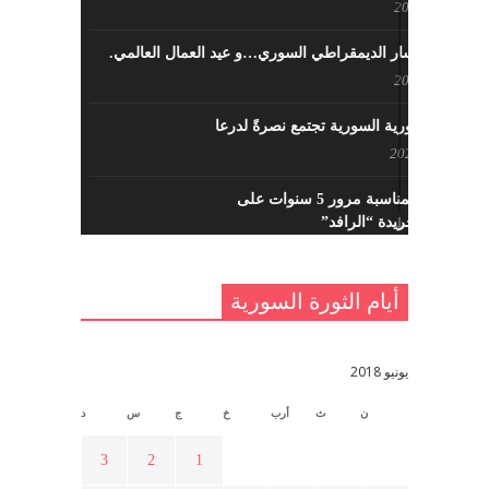
مايو 8, 2022
حزب اليسار الديمقراطي السوري…و عيد العمال العالمي.
مايو 8, 2022
القوى الثورية السورية تجتمع نصرةً لدرعا
يوليو 7, 2021
احتفالية بمناسبة مرور 5 سنوات على
تأسيس جريدة “الرافد”
مايو 23, 2021
أيام الثورة السورية
القدس والربيع العربي في ندوة لحزب
اليسار
مايو 15, 2021
يونيو 2018
ن
ث
أرب
خ
ج
س
د
أسبوع ثقافي في ذكرى الاستقلال
أبريل 16, 2021
3
2
1