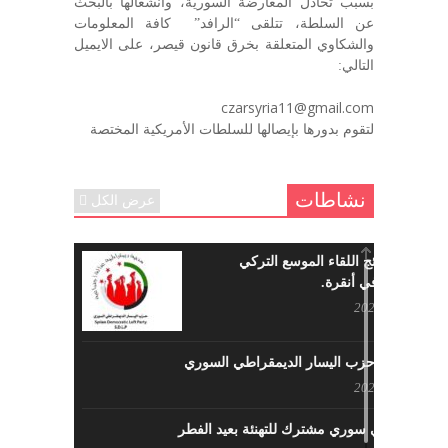
بسبب تخاذل المعارضة السورية، وانشغالها بالبحث
في الذكرى السنوية لرحيل الرفيق منصور أتاسي أبو مطيع
عن السلطة، تتلقى “الرافد” كافة المعلومات
رحمه الله. – عبد الله حاج محمد
والشكاوي المتعلقة بخرق قانون قيصر، على الايميل
ديسمبر 6, 2020
التالي:
لروحك المحبة والسلام أبا مطيع لن
czarsyria11@gmail.com
ننساك – خالد الحموري
لتقوم بدورها بإيصالها للسلطات الأمريكية المختصة
ديسمبر 6, 2020
نشاطات
عرض الكل
ما هي نتائج اللقاء الموسع التركي
السوري في أنقرة.
مايو 29, 2022
نشاطات حزب اليسار الديمقراطي السوري
مايو 23, 2022
لقاء تركي سوري مشترك للتهنئة بعيد الفطر