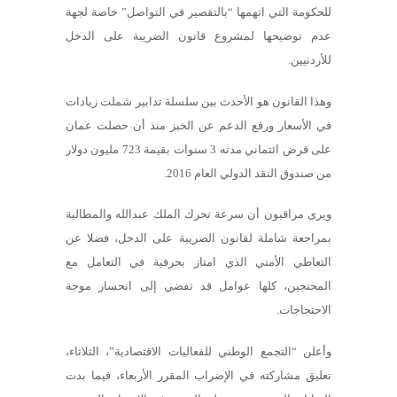
للحكومة التي اتهمها “بالتقصير في التواصل” خاصة لجهة
عدم توضيحها لمشروع قانون الضريبة على الدخل
للأردنيين.
وهذا القانون هو الأحدث بين سلسلة تدابير شملت زيادات
في الأسعار ورفع الدعم عن الخبز منذ أن حصلت عمان
على قرض ائتماني مدته 3 سنوات بقيمة 723 مليون دولار
من صندوق النقد الدولي العام 2016.
ويرى مراقبون أن سرعة تحرك الملك عبدالله والمطالبة
بمراجعة شاملة لقانون الضريبة على الدخل، فضلا عن
التعاطي الأمني الذي امتاز بحرفية في التعامل مع
المحتجين، كلها عوامل قد تفضي إلى انحسار موجة
الاحتجاجات.
وأعلن “التجمع الوطني للفعاليات الاقتصادية”، الثلاثاء،
تعليق مشاركته في الإضراب المقرر الأربعاء، فيما بدت