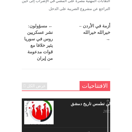
النقابات المهنية مصرة على المضي في الإضراب إلى حين
التراجع عن مشروع الضريبة على الدخل.
أزمة في الأردن –
←
مسؤولون:
خيرالله خيرالله
نشر عسكريين
→
روس في سوريا
يثير خلافا مع
قوات مدعومة
من إيران
الافتتاحيات
عرض الكل
حرائقكم لن تطمس تاريخ دمشق
يوليو 17, 2023