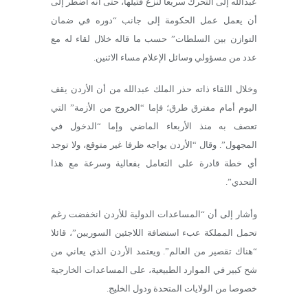
عبدالله إلى التحرك سريعا لنزع فتيلها، حتى أنه اضطر إلى
أن يعمل عمل الحكومة إلى جانب “دوره في ضمان
التوازن بين السلطات” حسب ما قاله خلال لقاء له مع
عدد من مسؤولي وسائل الإعلام مساء الاثنين.
وخلال اللقاء ذاته حذر الملك عبدالله من أن الأردن يقف
اليوم أمام مفترق طرق؛ فإما “الخروج من الأزمة” التي
تعصف به منذ الأربعاء الماضي وإما “الدخول في
المجهول”. وقال “الأردن يواجه ظرفا غير متوقع، ولا توجد
أي خطة قادرة على التعامل بفعالية وسرعة مع هذا
التحدي”.
وأشار إلى أن “المساعدات الدولية للأردن انخفضت رغم
تحمل المملكة عبء استضافة اللاجئين السوريين”، قائلا
“هناك تقصير من العالم”. ويعتمد الأردن الذي يعاني من
شح كبير في الموارد الطبيعية، على المساعدات الخارجية
خصوصا من الولايات المتحدة ودول الخليج.