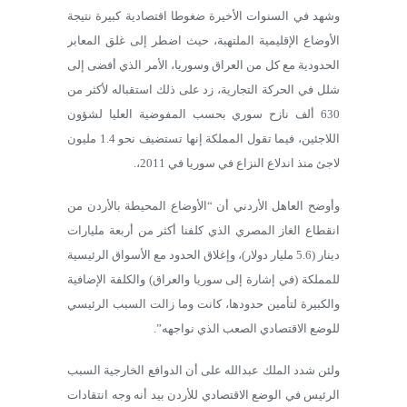
وشهد في السنوات الأخيرة ضغوطا اقتصادية كبيرة نتيجة
الأوضاع الإقليمية الملتهبة، حيث اضطر إلى غلق المعابر
الحدودية مع كل من العراق وسوريا، الأمر الذي أفضى إلى
شلل في الحركة التجارية، زد على ذلك استقباله لأكثر من
630 ألف نازح سوري بحسب المفوضية العليا لشؤون
اللاجئين، فيما تقول المملكة إنها تستضيف نحو 1.4 مليون
لاجئ منذ اندلاع النزاع في سوريا في 2011،.
وأوضح العاهل الأردني أن “الأوضاع المحيطة بالأردن من
انقطاع الغاز المصري الذي كلفنا أكثر من أربعة مليارات
دينار (5.6 مليار دولار)، وإغلاق الحدود مع الأسواق الرئيسية
للمملكة (في إشارة إلى سوريا والعراق) والكلفة الإضافية
والكبيرة لتأمين حدودها، كانت وما زالت السبب الرئيسي
للوضع الاقتصادي الصعب الذي نواجهه”.
ولئن شدد الملك عبدالله على أن الدوافع الخارجية السبب
الرئيس في الوضع الاقتصادي للأردن بيد أنه وجه انتقادات