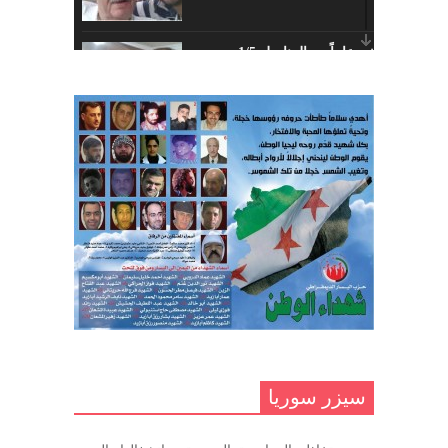
أبريل 26, 2023
خمسة عشر عاماً مع المناضل 1/5
تهنئة نوروز – حزب اليسار الديمقراطي
ديسمبر 10, 2020
السوري
مارس 31, 2023
غاب صاحب الضحكة الطفولية
ديسمبر 10, 2020
مناضل بحجم الوطن …منصور الاتاسي .
ما زلت خالدا في قلوبنا
ديسمبر 9, 2020
.منصورالاتاسي.( البوصلة في زمن
الضياع )
سيزر سوريا
ديسمبر 7, 2020