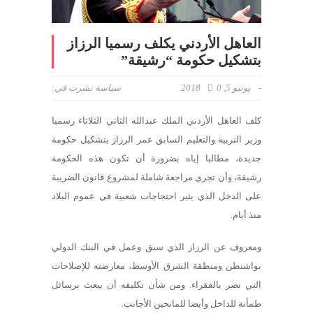
العاهل الأردني يكلف رسميا الرزاز
بتشكيل حكومة “رشيقة”
-
يونيو 5, 2018
0
سياسة
نشرت في:
كلف العاهل الأردني الملك عبدالله الثاني الثلاثاء رسميا
وزير التربية والتعليم السابق عمر الرزاز بتشكيل حكومة
جديدة، مطالبا إياه بضرورة أن تكون هذه الحكومة
رشيقة، وأن تجري مراجعة شاملة لمشروع قانون الضريبة
على الدخل الذي يثير احتجاجات شعبية في عموم البلاد
منذ أيام.
ومعروف عن الرزاز الذي سبق وعمل في البنك الدولي
بواشنطن ومنطقة الشرق الأوسط، معارضته للإصلاحات
التي تضر بالفقراء. ومن شأن تكليفه أن يبعث برسائل
طمأنة للداخل وأيضا للمانحين الأجانب.