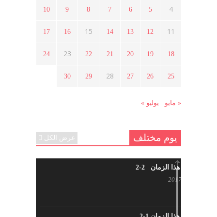
4
10
9
8
7
6
5
ما هي حقيقة مشاركة السويداء في
الثورة السورية ؟
15
11
17
16
14
13
12
أبريل 12, 2021
23
24
22
21
20
19
18
هل شاركت طرطوس والسلمية وحلب
28
30
29
27
26
25
في الثورة السورية ؟
مارس 29, 2021
« مايو
يوليو »
يوم مختلف
عرض الكل
شاب من هذا الزمان 2-2
أبريل 30, 2017
شاب من هذا الزمان 1-2