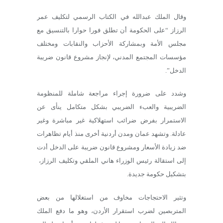
وقال الملك عبدالله في الكتاب الرسمي لتكليف عمر
الرزاز “على الحكومة أن تطلق فورا حوارا بالتنسيق مع
مجلس الأمة وبمشاركة الأحزاب والنقابات ومختلف
مؤسسات المجتمع المدني، لإنجاز مشروع قانون ضريبة
الدخل”.
وشدد على ضرورة إجراء مراجعة شاملة للمنظومة
الضريبية والعبء الضريبي بشكل متكامل ينأى عن
الاستمرار بفرض ضرائب استهلاكية غير مباشرة وغير
عادلة. وتشهد عمان ومدن أردنية أخرى منذ أيام تظاهرات
ضد زيادة الأسعار ومشروع قانون ضريبة على الدخل أدت
إلى استقالة رئيس الوزراء هاني الملقي وتكليف الرزاز،
بتشكيل حكومة جديدة.
وتثير الاحتجاجات مخاوف من استغلالها من بعض
المتربصين لضرب استقرار الأردن، وهو ما دفع الملك