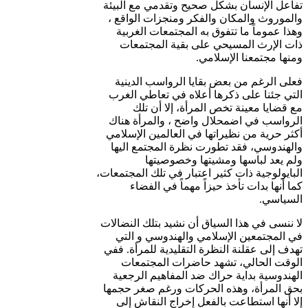
تفاعل الإنسان بشكل صحيح وتقدمي مع البيئة
والموروث والمكان والفكر ومنجزات الواقع ،
وهذا عموماً ما تتفوق به المجتمعات الغربية
ذات الإرث المسيحي على بقية المجتمعات
ومنها مجتمعنا الإسلامي.
فعلى الرغم من بعض بقايا الرواسب الدينية
التي جئنا على ذكرها أعلاه في تعاطي الغرب
مع قضايا معينة تخص المرأة، إلا أن تلك
الرواسب في اضمحلال واضح ، والمرأة هناك
أكثر حرية من نظيراتها في العالمين الإسلامي
والهندوسي، فقد تطورت نظرة المجتمع اليها
ولم يعد لباسها ومشيتها وخصوصيتها
البايولوجية ذات كثير اعتبار في تلك المجتمعات،
كما أنها بدات تأخذ حيزاً مهماً في الفضاء
السياسي.
لا ننسى في هذا السياق أن نشيد بتلك النضالات
في المجتمعين الإسلامي والهندوسي و التي
تهدف إلى عقلنة النظرة التقليدية للمرأة. ففي
الوقت الحالي، تشهد حاضرات المجتمعات
الهندوسية بداية حراك ضد المفاهيم الرجعية
بحق المرأة، وهذه الحركات ورغم صغر حجمها
إلا أنها استطاعت بالفعل إخراج النقاش إلى