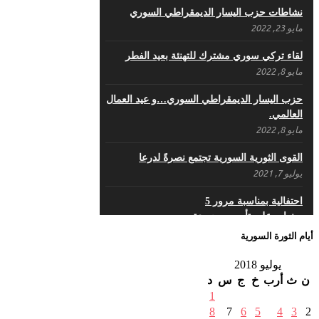
نشاطات حزب اليسار الديمقراطي السوري
مايو 23, 2022
لقاء تركي سوري مشترك للتهنئة بعيد الفطر
مايو 8, 2022
حزب اليسار الديمقراطي السوري…و عيد العمال
العالمي.
مايو 8, 2022
القوى الثورية السورية تجتمع نصرةً لدرعا
يوليو 7, 2021
احتفالية بمناسبة مرور 5
سنوات على تأسيس جريدة
“الرافد”
أيام الثورة السورية
مايو 23, 2021
يوليو 2018
القدس والربيع العربي في
ن
ث
أرب
خ
ج
س
د
ندوة لحزب اليسار
1
مايو 15, 2021
8
7
6
5
4
3
2