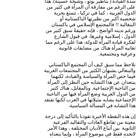
سدة القيادة ( بناطير بوتو ، وشيخة حسينة). هذا
على الرغم من مفارقة أن المرأة في كثير من
الدول العربية ، كما في تركيا ، تتمتع بحرية
شخصية أكبر من نظيرتها الباكستانية أو
البنغالية !! فالمجتمع الإسلامي في باكستان
ورغم تدينه الواضح ، فإنه حقيقةً سبق كثير من
الدول ، إسلامية وغيرها، في قبول الشارع
لفكرة قيادة المرأة للدولة، هذا على الرغم مما
تعانيه المرأة هناك من مضايقات قانونية
وعرفية ومجتمعية.
نلاحظ مما سبق كيف أن المجتمع الباكستاني
والبنغالي يشبهان الكثير من المجتمعات الغربية
فيما خص المرأة والسياسة والقيادة، لكنهما
يبتعدان عن هذا التشابه حين النظر إلى المرأة
من الناحية الإجتماعية. وبالمقابل، هناك كثير
من الدول العربية وضع المرأة فيها من الناحية
الإجتماعية يشابه مثيلاتها في الغرب لكنها تفتقد
هذا التشابه في المسألة السياسية.
إن هذه النقطة الأخيرة تقودنا بالتأكيد إلى درجة
معينة من تقاطع العادات والتقاليد الفرعية
الثانوية بين أتباع الأديان المختلفة ، وهذا الأمر
لانجده فقط في موضوع المرأة ، وإنما يتعداه