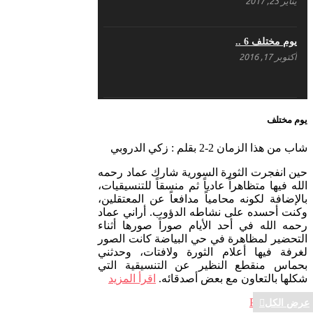
يناير 23, 2017
يوم مختلف 6 ..
أكتوبر 17, 2016
يوم مختلف 5 ..
يوم مختلف
أكتوبر 10, 2016
شاب من هذا الزمان 2-2 بقلم : زكي الدروبي
حين انفجرت الثورة السورية شارك عماد رحمه
يوم مختلف …
الله فيها متظاهراً عادياً ثم منسقاً للتنسيقيات،
سبتمبر 26, 2016
بالإضافة لكونه محامياً مدافعاً عن المعتقلين،
وكنت أحسده على نشاطه الدؤوب. أراني عماد
رحمه الله في أحد الأيام صوراً صورها أثناء
التحضير لمظاهرة في حي البياضة كانت الصور
لغرفة فيها أعلام الثورة ولافتات، وحدثني
يوم مختلف 3
بحماس منقطع النظير عن التنسيقية التي
سبتمبر 22, 2016
شكلها بالتعاون مع بعض أصدقائه.
اقرأ المزيد
Powered By:
PenguinTech
عرض الكل
عرض الكل
عرض الكل
عرض الكل
عرض الكل