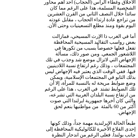
الأخلاق وغطاء الرأس (الحجاب) أحد أهم محاور
الشخصية المسلمة، هذا على الرغم مما كان
سائداً خلال النصف الثاني من القرن العشرين
من تراجع عادة ارتداء الحجاب ، مقابل عودته
اليوم بقوة ومنذ مطلع التسعينيات وحتى الأن.
أما في الغرب ذا الإرث المسيحي، فمازالت
بعض رواسب التقاليد المسيحية المحافظة
تفعل فعلها خصوصاً بسبب من تكورها في
اللاشعور الجمعي. ومن صور ذلك، مسألة
الإجهاض التي لاتزال موضع شد وجذب في تلك
المجتمعات ، وذلك رغم ارتفاع نسبة اللادينيين
فيها. ففي الوقت الذي يعتبر فيه الإجهاض ليس
بذلك التابو في المجتمعات الإسلامية، ويمكن
وضع ضوابط مريحة له بالنسبة للمرأة، إلا أن
تلك الضوابط تشتد في الغرب ، هذا على الرغم
من ارتفاع نسبة البلدان الغربية التي تشرعه،
والتي كان أخرها جمهورية ايرلندا التي صوت
أكثر من 60 بالمئة من مواطنيها بنعم لحق
الإجهاض.
طبعاً الحالة الإيرلندية مهمة جداً، وذلك كونها
إحدى القلاع الأخيرة للكاثوليكية المحافظة إلى
جانب بولندا. فعلى الرغم من اندحار النظرة