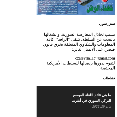
تهنئة نوروز – حزب اليسار
الديمقراطي السوري
مناضل بحجم الوطن …
مارس 31, 2023
منصور الاتاسي . ما زلت
خالدا في قلوبنا
سيزر سوريا
ديسمبر 9, 2020
بسبب تخاذل المعارضة السورية، وانشغالها
.منصورالاتاسي.( البوصلة
بالبحث عن السلطة، تتلقى “الرافد” كافة
في زمن الضياع )
المعلومات والشكاوي المتعلقة بخرق قانون
قيصر، على الايميل التالي:
ديسمبر 7, 2020
czarsyria11@gmail.com
لتقوم بدورها بإيصالها للسلطات الأمريكية
في الذكرى السنوية لرحيل الرفيق منصور أتاسي
المختصة
أبو مطيع رحمه الله. – عبد الله حاج محمد
ديسمبر 6, 2020
نشاطات
لروحك المحبة والسلام أبا
مطيع لن ننساك – خالد
ما هي نتائج اللقاء الموسع
الحموري
التركي السوري في أنقرة.
ديسمبر 6, 2020
مايو 29, 2022