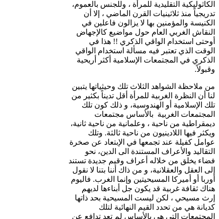
الكاثوليكية التقليدية للمرأة ، وللجنس بالعموم،
تدريجياً منذ ثلاثينيات القرن الماضي ، إلا أن
الكنيسة والمؤمنين بها لا يزالون فاعلين في
النقاش الغربي العام حول مواضيع كالإجهاض
أوحتى استخدام الواقي الذكري !! هذا في
الوقت الذي تعتبر فيه مسألة استخدام الواقي
الذكري في المجتمعات الإسلامية أكثر أريحية
وقبولاً.
من ملاحظة الشواهد الثلاث تلك وحيثياتها يتبين
لنا أن النظرة الغربية للمرأة أقل تديناً بكثير من
تلك الإسلامية أو الهندوسية، و ذلك كون تلك
المجتمعات الغربية بالأساس مجتمعات
ديمقراطية من ناحية ، وعلمانية من ناحية ثانية،
ويكثر فيها اللادينيون من ناحية ثالثة. وتلك
عوامل كفيلة عند تجمعها في الإبتعاد عن صخرة
التقاليد والأعراف المستندة الى الدين، نحو
فضاء يخلق من خلاله أعراف وقيم جديدة تستند
إلى العقل والعقلانية، و من ذاك أننا بتنا لا نقول
أوربا أو أميركا المسيحيتين وإنما الغرب. فاليوم
هناك ثقافة غربية قد يكون جل أبناءها لديهم
إرث مسيحي ، لكن ليست المسيحية بحد ذاتها
كديانة هي من تحدد القيم النهائية لتلك
المجتمعات التي هي بالأساس لم تعد تدافع عن