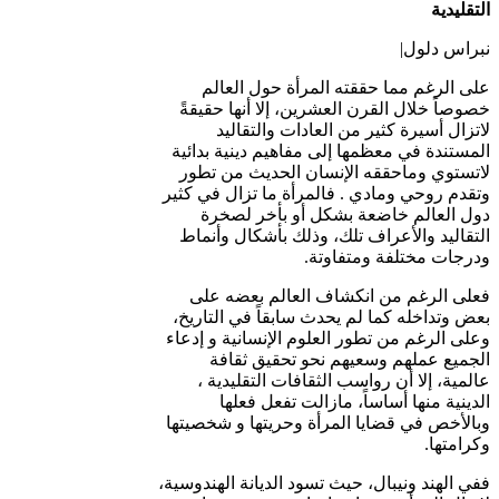
التقليدية
نبراس دلول|
على الرغم مما حققته المرأة حول العالم
خصوصاً خلال القرن العشرين، إلا أنها حقيقةً
لاتزال أسيرة كثير من العادات والتقاليد
المستندة في معظمها إلى مفاهيم دينية بدائية
لاتستوي وماحققه الإنسان الحديث من تطور
وتقدم روحي ومادي . فالمرأة ما تزال في كثير
دول العالم خاضعة بشكل أو بأخر لصخرة
التقاليد والأعراف تلك، وذلك بأشكال وأنماط
ودرجات مختلفة ومتفاوتة.
فعلى الرغم من انكشاف العالم بعضه على
بعض وتداخله كما لم يحدث سابقاً في التاريخ،
وعلى الرغم من تطور العلوم الإنسانية و إدعاء
الجميع عملهم وسعيهم نحو تحقيق ثقافة
عالمية، إلا أن رواسب الثقافات التقليدية ،
الدينية منها أساساً، مازالت تفعل فعلها
وبالأخص في قضايا المرأة وحريتها و شخصيتها
وكرامتها.
ففي الهند ونيبال، حيث تسود الديانة الهندوسية،