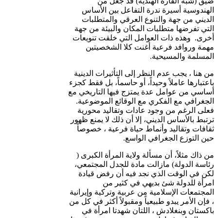
ضيق (شبه القارة الهندية) قد جعل من
الهندوسية أسيرة ندرة التفاعل بين الأساس
الديني من جهة والتنوع العرقي والمتطلبات
التي تفرضها متطلبات المكان والبيئة من جهة
أخرى. وهذه ذات العوامل التي خلقت تنويعات
مهمة وروافد فرعية أغنت كلا الشخصيتين
المسلمة والمسيحية.
من هنا ، يجب عدم النظر إلى التأثيرات الدينية
باعتبارها عاملاً وحيداً، أو حاسماً، بل فقط كجزء
أساسي من عوامل عدة يمتزج فيها التاريخي مع
الجغرافي مع الفكري مع الوقائع الموضوعية.
فعلى الرغم من وجود عادات وتقاليد محورية
ترتبط بالأساس الديني، إلا أن ذلك لا يمنع ظهور
ثقافات وتقاليد وأنماط حياة فرعية ، خصوصاً
حين التوزع الجغرافي الواسع.
من ذاك مثلاً، أن مسألة ولاية المرأة الكبرى (
رئاسة الدولة) مازالت مادة للجدل المجتمعي،
لكن في الوقت الذي نجد فيه أن رفض قيادة
امرأة للدولة شئ بديهي في كثير من
المجتمعات الإسلامية من عربية وتركية وإيرانية
، فإن الأمر يبدو طبيعياً ومقبولاً أكثر في كل من
باكستان وبنغلادش ، اللتان شهدتا امرأة في