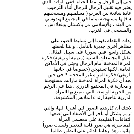
حتى إلى الرجل و نمط الحياة. ففي الوقت الذي
يعتبر فيه تقبيل الرجال للرجال أثناء الترحيب
عادة شائعة بين العرب ( مسلميهم ومسيحييهم
)، فإنها مستهجنة تماماً في المجتمع الهندوسي
في الهند ، والإسلامي في باكستان وبنغلادش ،
والمسيحي في الغرب.
وذات النقطة تقودنا إلى تسليط الضوء على
مظاهر أخرى جديرة بالتأمل ، و بتنا نلحظها
بشكل واسع. ففي سوريا على سبيل المثال،
تتقبل المجتمعات السنية (مدينية أو ريفية) فكرة
المرأة المدخنة أمام الرجال وحتى في الأماكن
العامة، لكنها تستهجن (خصوصاً في جانبها
الريفي) فكرة المرأة غير المحجبة !! في حين
نجد أن فكرة المرأة المدخنة مازالت مستهجنة
و محاربة في المجتمع الدرزي ، هذا على الرغم
من الحرية الواسعة التي تتمتع بها المرأة
الدرزية لناحية ارتداء الملابس المكشوفة.
لاشك أن كل هذه الصور التي أشرنا اليها، والتي
ترمز بشكل أو بأخر إلى الأصفاد التي تضعها
الثقافات التقليدية على معصمي المرأة
المعاصرة، هي صور قابلة للتغيير وليست صوراً
نهائية، وهذا رهاننا الدائم على التطور طالما