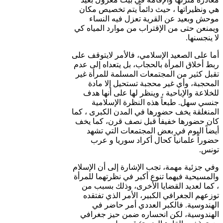
هي ونظيراتها ، حيث دائماً يتم تخصيص مكان
موحش وبعيد عن القرية تعزل فيه النساء
ويمنعن حتى من الإقتراب من موارد المياه كي
لا ينجسنها.
أما على الصعيد الإسلامي، فالأمر لايتوقف على
ربط أخلاق المرأة بالحجاب، بل يتعداه إلى عدم
تقبل كثير من المجتمعات المسلمة للمرأة غير
المحجبة، وأي غير محجبة تستحيل إلا مادة
للخلاعة والإباحية ، وينظر لها على أنها هدف
جنسي سهل. طبعاً هذه النظرة الإسلامية
المنغلقة يخف حضورها في المدن الكبرى ، كما
كان حضورها خفيفاً قبل نصف قرن، كما يخف
أيضاً اليوم في بعض المجتمعات التي تشهد
حضوراً علمانياً كحال أكراد سوريا و عرب
تونس.
وفي جزئية مهمة، تجب الإشارة إلى أن الإسلام
والمسيحية فيهما تنوع أكبر في نظرتهما للمرأة
، كما لعديد القضايا الأخرى، وذلك بسبب من
توزعهم الجغرافي الكبير، الأمر الذي تفتقده
الهندوسية. فالكبر العددي أمر حاضر في
الهندوسية، لكن انحساره ضمن حيز جغرافي