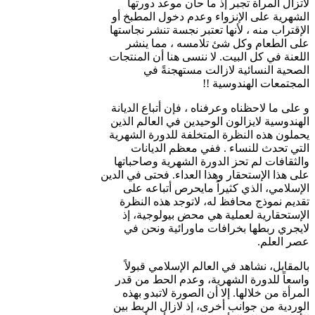
لاتزال المرأة تجبر إذ ما حان موعد دورتها
الشهرية على الإنزواء وعدم دخول المطبخ أو
الإقتراب منه ، لأنها تعتبر نجسة تنشر نجاستها
على الطعام وكل شئ تلامسه ، مما ينشر
اللعنة في كل البيت. لا ننسى هنا أن المنتجات
الصحية النسائية لازالت مستهجنةً في
المجتمعات الهندوسية !!
و على ما لاحظناه وعرفناه ، فإن أتباع الديانة
الهندوسية لايزالون الوحيدين في العالم الذين
يحملون هذه النظرة المتخلفة للدورة الشهرية
التي تحدث للنساء . ففي معظم الديانات
والثقافات لم تحز الدورة الشهرية وصاحباتها
على هذا الإستحقار وهذا العداء. فحتى في الدين
الإسلامي، الذي كثيراً مايحرص أتباعه على
تقديم نموذج محافظ له، لاتوجد هذه النظرة
الإستحقارية لعملية هي محض بيولوجية، إذ
لايجري ربطها بخرافات ماورائية ونحن في
عصر العلم.
بالمقابل، نشاهد في العالم الإسلامي قبولاً
واسعاً للدورة الشهرية، وعدم الحط من قدر
المرأة من خلالها. إلا أن الصورة لاتبدو بهذه
الوردية من جوانب أخرى، إذ لازال الربط بين