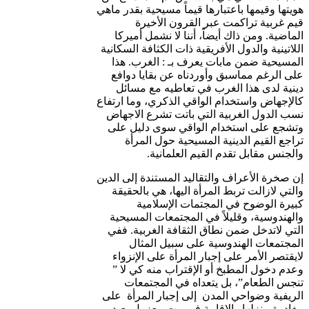
هويتها وقيمها باعتبارها قيماً مسيحية بقدر ماهي
قيم غربية تراكمت عبر القرون الأخيرة
الماضية. ومن ذاك أيضاً، أننا لا نشمل أميركا
اللاتينية والدول الأفريقية ذات الكثافة السكانية
المسيحية ضمن مابات يعرف بـ : الغرب. هذا
على الرغم مماسبق وأوردناه عن بقايا دوافع
دينية لدى هذا الغرب في تعاطيه مع مسائل
كالإجهاض واستخدام الواقي الذكري، وما ارتفاع
نسب الدول الغربية التي باتت تشرع الاجهاض
وتشجع على استخدام الواقي سوى دليل على
تراجع القيم الدينية المسيحية حول المرأة
والجنس مقابل تقدم القيم العلمانية.
إن صخرة الأعراف والتقاليد المستندة إلى الدين
والتي لازالت تربط المرأة اليها، هي بالحقيقة
كبيرة الوضوح في المجتمات الإسلامية
والهندوسية، وقليلاً في المجتمعات المسيحية
التي لاتدخل ضمن نطاق الثقافة الغربية. ففي
المجتمعات الهندوسية على سبيل المثال
لايقتصر الأمر على إجبار المرأة على الإنزواء
وعدم دخول المطبخ أو الإقتراب منه كي لا ”
تنجس الطعام”، بل يتعداه في المجتمعات
الريفية وضواحي المدن إلى إجبار المرأة على
مغادرة منزلها والإقامة في بيت معزول بعيد