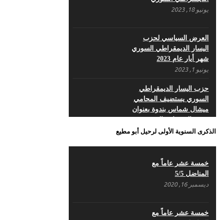
مايو 8, 2022
يونيو 18, 2023
تداعيات الحرب في أوكرانيا
على سوريا والمنطقة
العرض السياسي لحزب
أبريل 25, 2022
اليسار الديمقراطي السوري
شهر أيار عام 2023
يونيو 1, 2023
في ذكرى تأسيس حزب اليسار الديمقراطي
السوري
حزب اليسار الديمقراطي
أبريل 17, 2022
السوري يستضيف المحامي
ميشال شماس بندوة بعنوان
قضية المعتقلين السوريين
تكشف الألية الدولية
الذكرى السنوية الأولى لرحيل أبو مطيع
مايو 18, 2023
بيـــــــــــان الشَرعية الَتي
خمسة عشر عاماً مع
سَقَطَت بِدِماءِ الشُهَداء لَن
المناضل 5/5
تُعيدَها قَرَارات حُكُومات –
ديسمبر 16, 2020
حزب اليسار الديمقراطي
السوري
مايو 18, 2023
خمسة عشر عاماً مع