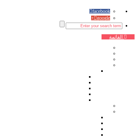
facebook
google+
القائمة
الصفحة الرئيسية
اقتصاد
سياسة
مقالات الرأي
زوايا ثابتة
حماصنة ديمقراطيون
رياضة
زمان يا سوريا
زاوية ساخرة اسبوعية
فنجان قهوة
دراسات
ثقافة وفنون
شعر
قصة
أدب
فن تشكيلي