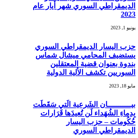
الديمقراطي السوري شهر أيار عام
2023
يونيو 1, 2023
حزب اليسار الديمقراطي السوري
يستضيف المحامي ميشال شماس
بندوة بعنوان قضية المعتقلين
السوريين تكشف الألية الدولية
مايو 18, 2023
بيـــــــــــان الشَرعية الَتي سَقَطَت
بِدِماءِ الشُهَداء لَن تُعيدَها قَرَارات
حُكُومات – حزب اليسار
الديمقراطي السوري