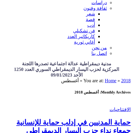
دراسات
ثقافة وفنون
شعر
قصة
أدب
فن تشكيلي
كاريكاتير العدد
أغاني ثورية
من نحن
اتصل بنا
مدنية ديمقراطية عدالة اجتماعية تصدرها اللجنة
المركزية لحزب اليسار الديمقراطي السوري العدد 1250
الأحد 09/01/2023
2018
»
Home
You are at:
»
أغسطس
Monthly Archives: أغسطس 2018
الافتتاحيات
حماية المدنيين في إدلب حماية للإنسانية
جمعاء نداء حزب اليسار الديمقراطي