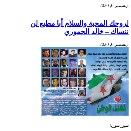
ديسمبر 6, 2020
لروحك المحبة والسلام أبا مطيع لن
ننساك – خالد الحموري
ديسمبر 6, 2020
سيزر سوريا