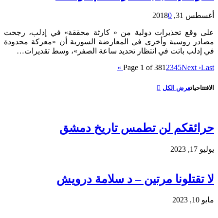
أغسطس 31, 2018
0
على وقع تحذيرات دولية من « كارثة محققة» في إدلب، رجحت
مصادر روسية وأخرى في المعارضة السورية أن «معركة محدودة
في إدلب باتت في انتظار تحديد ساعة الصفر»، وسط تقديرات…
Page 1 of 38
1
2
3
4
5
Next ›
Last »
الافتتاحيات
عرض الكل
حرائقكم لن تطمس تاريخ دمشق
يوليو 17, 2023
لا تقتلونا مرتين – د سلامة درويش
مايو 10, 2023