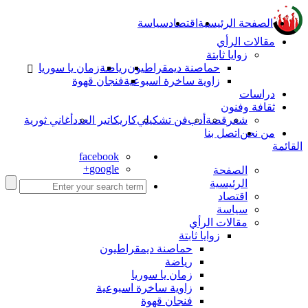
الصفحة الرئيسية
اقتصاد
سياسة
مقالات الرأي
زوايا ثابتة
حماصنة ديمقراطيون
رياضة
زمان يا سوريا
زاوية ساخرة اسبوعية
فنجان قهوة
دراسات
ثقافة وفنون
شعر
قصة
أدب
فن تشكيلي
كاريكاتير العدد
أغاني ثورية
من نحن
اتصل بنا
القائمة
facebook
google+
الصفحة
الرئيسية
اقتصاد
سياسة
مقالات الرأي
زوايا ثابتة
حماصنة ديمقراطيون
رياضة
زمان يا سوريا
زاوية ساخرة اسبوعية
فنجان قهوة