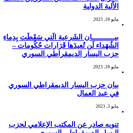
الألية الدولية
مايو 18, 2023
بيـــــــــــان الشَرعية الَتي سَقَطَت بِدِماءِ
الشُهَداء لَن تُعيدَها قَرَارات حُكُومات –
حزب اليسار الديمقراطي السوري
مايو 18, 2023
بيان حزب اليسار الديمقراطي السوري
في عيد العمال
مايو 3, 2023
تنويه صادر عن المكتب الإعلامي لحزب
اليسار الديمقراطي السوري