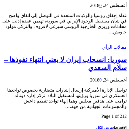
أغسطس 24, 2018
0
غداة إخفاق روسيا والولايات المتحدة في التوصل إلى اتفاق واضح
في شأن مستقبل الوجود الإيراني في سورية، تهيمن عقدة إدلب على
محادثات وزيرَي الخارجية الروسي سيرغي لافروف والتركي مولود
جاويش…
مقالات الرأي
سوريا: انسحاب إيران لا يعني انتهاء نفوذها –
سلام السعدي
أغسطس 24, 2018
0
تواصل الإدارة الأميركية إرسال إشارات متضاربة بخصوص تواجدها
العسكري في سوريا ورؤيتها لمستقبل البلاد. تركز إدارة دونالد
ترامب على هدفين معلنين وهما إنهاء تواجد تنظيم داعش
والمجموعات الجهادية من جهة،…
Page 1 of 2
1
2
الافتتاحيات
عرض الكل