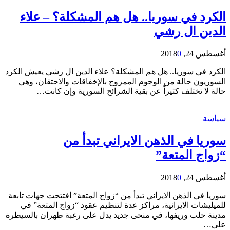
الكرد في سوريا.. هل هم المشكلة؟ – علاء
الدين ال رشي
أغسطس 24, 2018
0
الكرد في سوريا.. هل هم المشكلة؟ علاء الدين ال رشي يعيش الكرد
السوريون حالة من الوجوم الممزوج بالإخفاقات والاحتقان، وهي
حالة لا تختلف كثيراً عن بقية الشرائح السورية وإن كانت…
سياسة
سوريا في الذهن الايراني تبدأ من
“زواج المتعة”
أغسطس 24, 2018
0
سوريا في الذهن الايراني تبدأ من “زواج المتعة” افتتحت جهات تابعة
للميليشات الايرانية، مراكز عدة لتنظيم عقود “زواج المتعة” في
مدينة حلب وريفها، في منحى جديد يدل على رغبة طهران بالسيطرة
على…