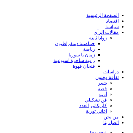
الصفحة الرئيسية
اقتصاد
سياسة
مقالات الرأي
زوايا ثابتة
حماصنة ديمقراطيون
رياضة
زمان يا سوريا
زاوية ساخرة اسبوعية
فنجان قهوة
دراسات
ثقافة وفنون
شعر
قصة
أدب
فن تشكيلي
كاريكاتير العدد
أغاني ثورية
من نحن
اتصل بنا
facebook