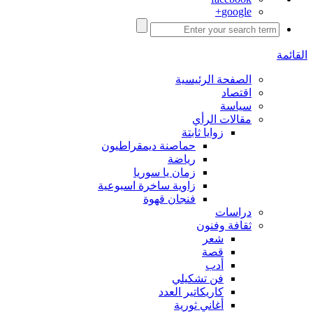
google+
القائمة
الصفحة الرئيسية
اقتصاد
سياسة
مقالات الرأي
زوايا ثابتة
حماصنة ديمقراطيون
رياضة
زمان يا سوريا
زاوية ساخرة اسبوعية
فنجان قهوة
دراسات
ثقافة وفنون
شعر
قصة
أدب
فن تشكيلي
كاريكاتير العدد
أغاني ثورية