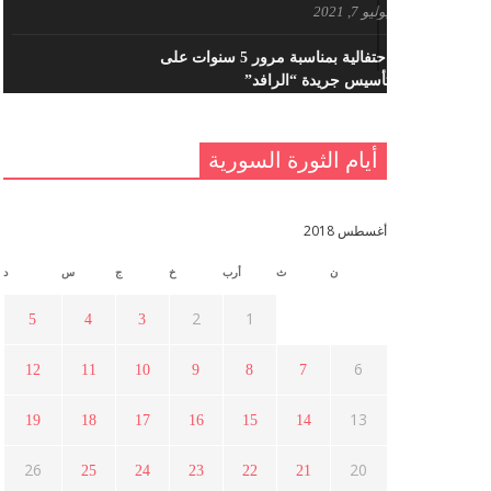
يوليو 7, 2021
احتفالية بمناسبة مرور 5 سنوات على
تأسيس جريدة “الرافد”
مايو 23, 2021
أيام الثورة السورية
القدس والربيع العربي في ندوة لحزب
اليسار
مايو 15, 2021
أغسطس 2018
ن
ث
أرب
خ
ج
س
د
أسبوع ثقافي في ذكرى الاستقلال
أبريل 16, 2021
2
1
5
4
3
6
12
11
10
9
8
7
ما هي حقيقة مشاركة السويداء في
الثورة السورية ؟
13
19
18
17
16
15
14
أبريل 12, 2021
26
20
25
24
23
22
21