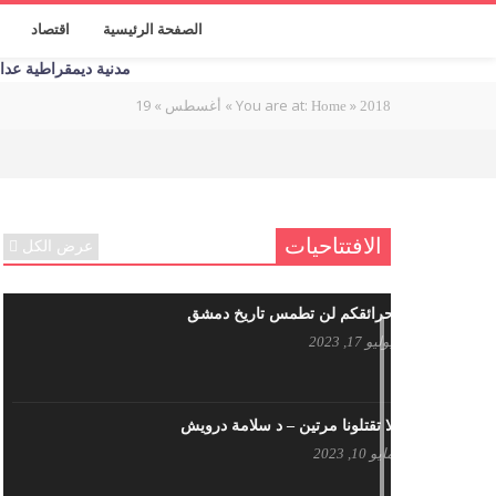
الصفحة الرئيسية
اقتصاد
مدنية ديمقراطية عدالة اج
19
»
»
You are at:
»
2018
Home
أغسطس
الافتتاحيات
عرض الكل
حرائقكم لن تطمس تاريخ دمشق
يوليو 17, 2023
لا تقتلونا مرتين – د سلامة درويش
مايو 10, 2023