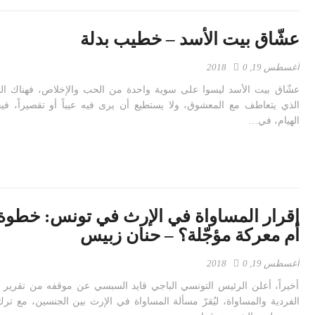
عشّاق بيت الأسد – خطيب بدلة
أغسطس 19, 2018
0
عشّاق بيت الأسد ليسوا على سوية واحدة من الحب والإخلاص، فهناك ا
الذي يتعاطف مع المعشوق، ولا يستطيع أن يرى فيه عيباً أو تقصيراً، فيق
الهيام، في…
إقرار المساواة في الإرث في تونس: خطوة 
أم معركة مؤجّلة؟ – حنان زبيس
أغسطس 19, 2018
0
أخيراً، أعلن الرئيس التونسي الباجي قايد السبسي عن موقفه من تقرير ل
الفردية والمساواة، ليُقرّ مسألة المساواة في الإرث بين الجنسين، مع ترك