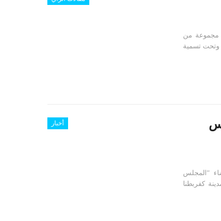
ّم مجموعة من
؛ وتحت تسمية
لس
أخبار
ضاء “المجلس
نة كفربطنا