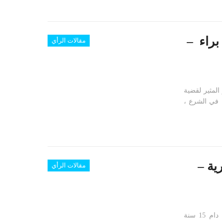
براء –
مقالات الرأي
المثير لقضية
ة في الشرع ،
ية –
مقالات الرأي
17 آب 1984كان يوم جمعة وكان تاريخ اعتقال منصور المنصور وأنا،الذي دام 15 سنة