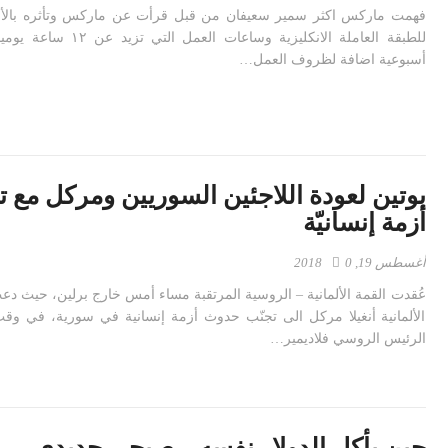
فهمت ماركس اكثر سمير سعيفان من قبل قرأت عن ماركس وتأثره بالأو
للطبقة العاملة الانكليزية وساعات الع
أسبوعية اضافة لظروف العمل…
بوتين لعودة اللاجئين السوريين ومركل مع ت
أزمة إنسانيّة
أغسطس 19, 2018
0
عُقدت القمة الألمانية – الروسية المرتقبة مساء أمس خارج برلين، حيث د
الألمانية أنغيلا مركل الى تجنّب حدوث أزمة إنسانية في سورية، في وق
الرئيس الروسي فلاديمير…
حين يأكل الدولار نفسه – صبحي حديدي