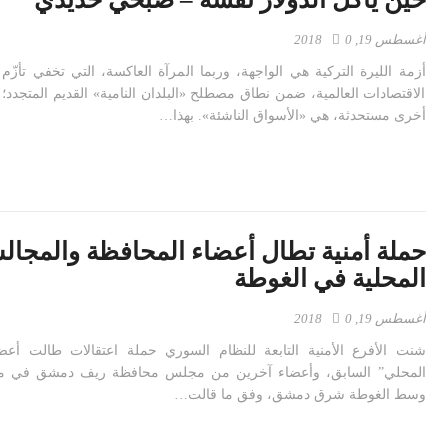
أغسطس 19, 2018
0
أزمة الليرة التركية هي الواجهة، وربما المرآة العاكسة، التي تخفي تأز
الاقتصادات العالمية، ضمن نطاق مصطلح «البلدان النامية» القديم المتجدد
أخرى مستحدثة، هي «الأسواق الناشئة». بهذا…
حملة أمنية تطال أعضاء المحافظة والمجا
المحلية في الغوطة
أغسطس 19, 2018
0
شنت الأفرع الأمنية التابعة للنظام السوري حملة اعتقالات طالت أع
المحلي” السابق، وأعضاء آخرين من مجلس محافظة ريف دمشق في مدي
وسط الغوطة شرق دمشق، وفق ما قالت…