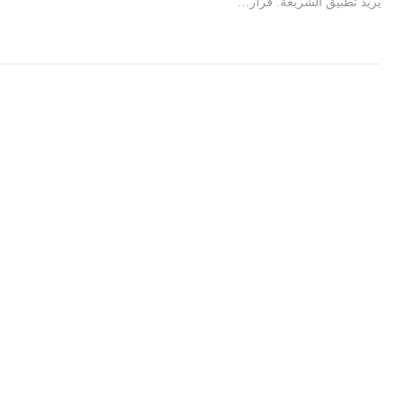
يريد تطبيق الشريعة. قرار…