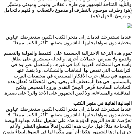
والتأييد المُتاحة للجمهور بين طرف عقلاني وقيمي ومبدئي ومتميِّز
(هو) وطرف موصوم بالتطرف أو مدموغ بالتعصِّب أو مُتَهم بالتحامل
أو مَرميّ بالجهل (هم).
عندما تستدرجك قدماك إلى متجر الكتب الكبير، ستعترضك عناوين
محظية دون سواها يحابيها الناشرون بصفتها “أكثر الكتب مبيعاً”.
تقوم هذه النزعة الاختزالية الجسيمة على التنميط والقولبة والتعميم
والدمغ ولا تفترض احتمالات أخرى، والحالة تستشري على نطاق
واسع في المنصّات العربية كما في غيرها، وتُستعمل بضراوة في
التراشقات التي تفيض بها الشاشات والشبكات، ولا ينفكّ عنها
بعضهم في سياق حرب الأفكار المستعرة في مجتمعات العرب
والمسلمين في هذا المنعطف التاريخي. وفي المُحصِّلة؛ تُعطِّل هذه
التجاذبات الساذجة فُرص الحِسّ النقدي وروح التمحيص وتكبح
المناقشة والمساءلة، ولا تُعين الجمهور على الأخذ والردّ على بصيرة.
الجدلية الغائبة في متجر الكتب
عندما تستدرجك قدماك إلى متجر الكتب الكبير، ستعترضك عناوين
محظية دون سواها يحابيها الناشرون بصفتها “أكثر الكتب مبيعاً”. لا
تحرِّضك ثقافة الترويج الدؤوبة هذه على تشغيل عقلك بجدلية البيضة
والدجاجة مثلاً؛ فهل حازت هذه الكتب إِقبالاً منقطع النظير أولاً ثم
جرى إبرازها للجمهور هكذا؛ أم أنهم مكّنوا لها في السوق ابتداءً بفنون