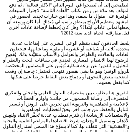
الطامحين إلى أن يُصبحوا في اليوم التالي “الأكثر فعالية”، ثم دفع
المؤلِّف بعد مدّة من زمن بكتاب “العادة الثامنة” لاجترار المبيعات
الوفيرة على منوال ما سبقه، وهذا من خيارات تجديد الحضور في
المشهد وتعظيم الأرباح بمنطق رأسمالي مُتذاكٍ. أمَا كان بِوسعِه أن
يجعلها ثماني عاداتٍ ابتداءً؟ وهل كان يُخطط لإضافة عادات أخرى
قبل مفارقته الحياة الدنيا سنة 2012؟
يلحظ الحاذقون كيف ينتظم الوعي البشري على إيقاعات عددية
محددة، ثُلاثية أو سُباعِية أو عَشرية أو مِئَوية وما شابهها، فيجعلون
العادات والحالات والظواهر والعوامل والأسباب متقيِّدة بذلك. يُفصِح
الرضوخ لهذا الانتظام المعياري العددي في سياقات البحث والنظر أو
التحليل والتقدير؛ عن نزعة شكلية تُهَيْمن على المضامين المخصّصة
للرواج الوفير؛ وهو ما يشي بقصور مَنهجي مُحتمل؛ خاصة إن وقعت
التضحية ببعض الفحوى أو بإدماج بعض النقاط حِرصاً على شكلها،
كما يفعل بعضهم.
التفريق هنا مطلوب بين مقتضيات التناول العلمي والبحثي والفكري
المنصرف إلى رصانة المضمون، من جانب؛ ولوازم الخطابات
الإعلامية والجماهيرية والتربوية التي تحرص على الرونق أو تَيسير
التناول والحفظ، من جانب آخر. يحقّ للخطابات الجماهيرية
والاستعمالات الإرشادية أن تلتزم نمطياتٍ عددية تُحفِّز الانتباه وتُنعِش
الأذهان وتستميل الوجدان، شرط اقتصادها بالمزاعم العلمية والبحثية
و”العقلانية” التي تتغلّف بها. كما لا يسوِّغ هذا المنحى استدراجَ التناول
العلمي والبحثي والفكري إلى ما يخلب النظر ويطوِّع الإدراك؛ على