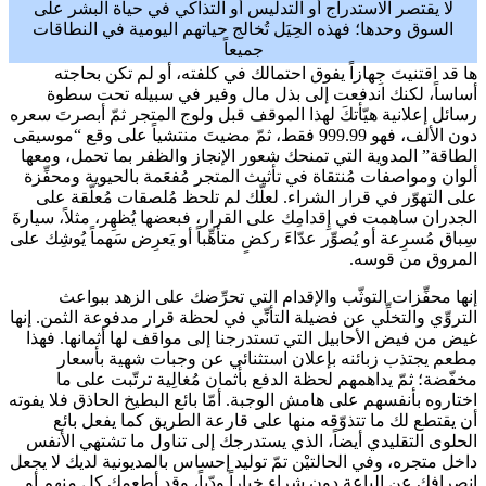
لا يقتصر الاستدراج أو التدليس أو التذاكي في حياة البشر على
السوق وحدها؛ فهذه الحِيَل تُخالج حياتهم اليومية في النطاقات
جميعاً
ها قد اقتنيتَ جِهازاً يفوق احتمالك في كلفته، أو لم تكن بحاجته
أساساً، لكنك اندفعت إلى بذل مال وفير في سبيله تحت سطوة
رسائل إعلانية هيّأتكَ لهذا الموقف قبل ولوج المتجر ثمّ أبصرتَ سعره
دون الألف، فهو 999.99 فقط، ثمّ مضيتَ منتشياً على وقع “موسيقى
الطاقة” المدوية التي تمنحك شعور الإنجاز والظفر بما تحمل، ومعها
ألوان ومواصفات مُنتقاة في تأثيث المتجر مُفعَمة بالحيوية ومحفِّزة
على التهوّر في قرار الشراء. لعلّك لم تلحظ مُلصقات مُعلّقة على
الجدران ساهمت في إِقدامِك على القرار، فبعضها يُظهِر، مثلاً، سيارةَ
سِباق مُسرِعة أو يُصوِّر عدّاءَ ركضٍ متأهِّباً أو يَعرِض سَهماً يُوشِك على
المروق من قوسه.
إنها محفِّزات التوثّب والإقدام التي تحرِّضك على الزهد ببواعث
التروِّي والتخلِّي عن فضيلة التأنِّي في لحظة قرار مدفوعة الثمن. إنها
غيض من فيض الأحابيل التي تستدرجنا إلى مواقف لها أثمانها. فهذا
مطعم يجتذب زبائنه بإعلان استثنائي عن وجبات شهية بأسعار
مخفّضة؛ ثمّ يداهمهم لحظة الدفع بأثمان مُغالِية ترتّبت على ما
اختاروه بأنفسهم على هامش الوجبة. أمّا بائع البطيخ الحاذق فلا يفوته
أن يقتطع لك ما تتذوّقه منها على قارعة الطريق كما يفعل بائع
الحلوى التقليدي أيضاً، الذي يستدرجك إلى تناول ما تشتهي الأنفس
داخل متجره، وفي الحالتيْن تمّ توليد إحساس بالمديونية لديك لا يجعل
انصرافك عن الباعة دون شراء خياراً ودّياً، وقد أطعمك كل منهم أو