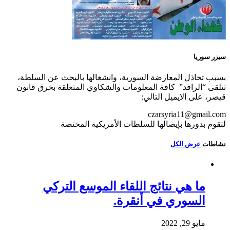
سيزر سوريا
بسبب تخاذل المعارضة السورية، وانشغالها بالبحث عن السلطة،
تتلقى “الرافد” كافة المعلومات والشكاوي المتعلقة بخرق قانون
قيصر، على الايميل التالي:
czarsyria11@gmail.com
لتقوم بدورها بإيصالها للسلطات الأمريكية المختصة
نشاطات
عرض الكل
ما هي نتائج اللقاء الموسع التركي
السوري في أنقرة.
مايو 29, 2022