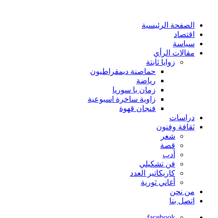
الصفحة الرئيسية
اقتصاد
سياسة
مقالات الرأي
زوايا ثابتة
حماصنة ديمقراطيون
رياضة
زمان يا سوريا
زاوية ساخرة اسبوعية
فنجان قهوة
دراسات
ثقافة وفنون
شعر
قصة
أدب
فن تشكيلي
كاريكاتير العدد
أغاني ثورية
من نحن
اتصل بنا
facebook