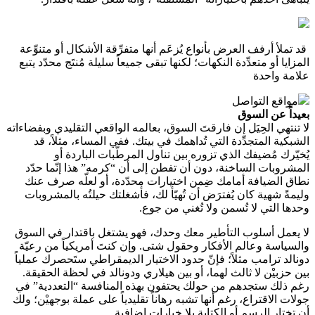
قد تملأ أرفف العرض بأنواع يُزعَم أنها متفرِّقة الأشكال أو متنوِّعة
المزايا أو متعدِّدة النكهات؛ لكنها تبقى جميعاً سليلة مُنتَج محدّد يتبع
علامة واحدة
مواقع التواصل
بعيداً عن السوق
لا تنتهي الحِيَل إن فارقتَ السوق، بعالمه الواقعي التقليدي وبفضاءاته
الشبكية المتجدِّدة التي تُداهمك في بيتك. ففي المساء، مثلاً، قد
يُخيّرك مُضيفك الذي تزوره بين تناول المرطّبات الباردة أو
المشروبات الساخنة، دون أن تفطن إلى أن “كرمه” هذا إنّما حدّد
نطاق الضيافة أمامك ضِمن اختيارات محدّدة، أو لعلّه صرف عنك
وليمةً شهية كان يُفترَض أن تُهيّأ لك، فأشغلتك حيلتُه بالمشروبات
وحدها التي لا تُسمن ولا تُغني من جوع.
لا يعمل أسلوب التأطير معك وحدك، فهو يشتغل باقتدار في السوق
والسياسة وعالم الأفكار وحقول شتى. وإن كنتَ أمريكياً من رعيّة
دونالد ترامب مثلاً؛ فإنّ حدود الاختيار الديمقراطي ستَحصرك عملياً
بين حزبيْن لا ثالث لهما، أو بين هيلاري ودونالد في لحظة الحقيقة.
رغم ذلك ستجدهم من حولك يحتفون بهذه المنافسة “التعددية” في
جولات الاقتراع، رغم أنها تشبه رهاناً تقليدياً على عملة بوجهيْن؛ ولك
أن تختار الرسم أو الكتابة بلا خيارات إضافية.