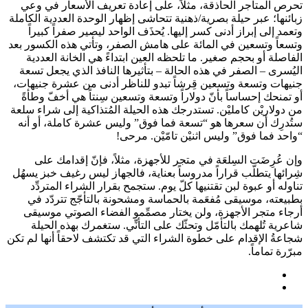
تحرص المتاجر الحاذقة، مثلاً، على إعادة تعريف الأسعار في وعي
زبائنها؛ عبر حيلة بصرية/ذهنية تتحاشى إظهار الوحدة العددية الكاملة
وتعمد إلى إبراز أدنى كسر إليها. يُحذَف الواحد ليصير صفراً كبيراً
وتسعاً وتسعين في المائة على هامش الصفر، وتأتي هذه الكسور بعد
الفاصلة أو بحجم صغير. ما تلحظه العين ابتداءً هي الخانة العددية
اليُسرى – الصفر في هذه الحالة – بتأثيرها النافذ الذي يجعل تسعة
جنيهات وتسعة وتسعين قِرشاً تبدو للناظر أدنى من عشرة جنيهات،
أو تمنحك إحساساً بأنّ دولاراً وتسعة وتسعين سِنتاً هي أخفّ وطأةً
من دولاريْن كامليْن. تستدرجك هذه الحيلة المُتذاكية إلى شراء سلعة
ستُدرِك أن سعرها هو “تسعة فما فوق” وليس عشرة كاملة، أو أنه
“واحد فما فوق” وليس اثنيْن تامّيْن. مرحى!
وإن عُرِضَت السِلعَة في متجر للأجهزة، مثلاً، فإنّ إقدامك على
شِرائها يتطلّب قراراً مدروساً بعناية، فالجهاز ليس رغيف خبز يسهُل
تناوله أو عبوة لبن تقتنيها كلّ يوم. ستجمح بقرار الشراء المتردِّد
بطبيعته، موسيقى مُفعَمة بالحماسة ومشحونة بالتأجّج تتردّد في
أرجاء متجر الأجهزة، ولن يختار مصمِّمو الفضاء الصوتي موسيقى
شاعرية تُلهمك بالتأمّل وتحثّك على التأنِّي. ستغمرك بهذه الحيلة
شجاعةُ الإقدام على خطوة الشراء التي قد تكتشف لاحقاً أنها لم تكن
مبرّرة تماماً.