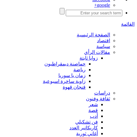
google+
القائمة
الصفحة الرئيسية
اقتصاد
سياسة
مقالات الرأي
زوايا ثابتة
حماصنة ديمقراطيون
رياضة
زمان يا سوريا
زاوية ساخرة اسبوعية
فنجان قهوة
دراسات
ثقافة وفنون
شعر
قصة
أدب
فن تشكيلي
كاريكاتير العدد
أغاني ثورية