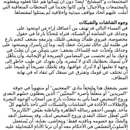
المجتمعات و”المشايخ” أيضاً؛ دون أن يُسألوا هم عمّا فعلوه ويفعلونه
بالمجتمعات وبالأجيال؛ وأين كانوا تحديداً في المحطات المتعاقبة التي
أَملَت عليهم اتخاذ مواقف مبدئية وأخلاقية لم يمتثلوا لمقتضاها.
وجوه الشاشات والشبكات
في المساء التالي قد تهتف من أعماقك إزاء مَن استحوذ على
وجدانك في الشاشة أو الشبكة، فتراه مُتحدِّثاً بارعاً في حقول
مخصوصة، فيروي ظمأك ويشفي غليلك، وترمقه بشغف كنجم بازغ
في ظلمة ليل حالك تشرئبّ عنقك إليه. وما إن يأسرك ويستحوذ على
وجدانك وتُحدِّث عنه جُلساءَك بشغف؛ حتى يتمكّن من أن يَصُبّ في
وَعيِك ما لم تحتسب من المضامين الصريحة أو الإيحائية، وأن يتأهّل
لأن يُمسِك بخطامِك الذي لا تُبصره، وأن يقودك عن طيب خاطر إلى
وجهة لا تعلمها أو لا تُدرك عواقبها، وقد يَحُضُّك تصريحاً أو تلميحاً على
أن تختلف عن قومك وتفترق عن نسقك كي تنقاد له في نهاية
المطاف.
تصير بشغفك هذا ملتحقاً بنادي “المعجبين” أو منضوياً في جوقة
“المريدين” أو متعلِّقاً بآصرة “المحبِّين”؛ الذين يعطِّلون حسّهم النقدي
وروح التمحيص فيما يأتي به متحدِّث بارع من أصحاب الوجوه النضرة
والإطلالات الأخّاذة في الشاشات والشبكات التي تأخذ بألبابهم كلّ
مأخذ. يغمس أحدهم رسائله الظاهرة والباطنة بفيْض “الكاريزما”
التي تُعطِّل حسّك النقدي وروح التمحيص لديك، وقد يستعمل النقد
والشكّ مع خصومه وناقديه فقط؛ ويتحاشى، بعناية، أن يُستعمَل
الأسلوبُ التعسّفي في الأحكام معه أو أن ترتدّ الأداة المُتحامِلة عليه.