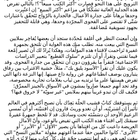
الترويج على هذا النحو فصارت “أكثر الكتب مبيعاً”؟! بالتالي تفرض
هذه الجدلية الغائبة تشكّكاً في مزاعم “أكثر المبيع” إن اعتُبِرت
وحدها برهاناً على جدارة الأعمال. فالجدارة بالرّواج تَتَحقّق باعتبارات
شتّى لا تقتصر على الفحوى المجرّدة وحدها، وهي قابلة للتحفيز
بجهود تسويقية مُضاعَفة.
وإن أمعنتَ النظر في أغلفة مُحدّدة ستجد أن بعضها يُفاخِر بملايين
النسخ التي بيعت منه. تطلب منك هذه الغواية أن تلتحق بجمهرة
غفيرة تَزاحمت لاقتناء هذه المؤلّفات، وهكذا يُرادُ لك أن تَصير إمّعة
فيما تقتني وتقرأ، أو أن تلتزم “سلوك القطيع” بتعبير الدراسات
الاجتماعية؛ فتقرأ ما يقرؤون دون أن تتحقّق من جدارة الفحوى. وقد
يكون عليك أن تقرأ “الأسود يليق بك”، مثلاً، خشية الاغتراب بين رفاق
يتبارون بوصف انطباعاتهم عن رواية ذاع صيتها. إنها النزعة ذاتها التي
تفرض هيمنتها على ما ترتديه من ثياب بعلامات تجارية مخصوصة،
وقد تجد أنهم جميعاً صاروا يمشون في الأسواق بالجينز الممزّق؛
فكيف لك أن تبدو غريباً بينهم بملابس “غير سويّة” لا خروق فيها؟
ثم يستوقفك كتابٌ قشيب الحلّة يَعِدُك بأن تصبح أكثرهم في العالم
تأثيراً إن اشتريْته، أو أن تغدو وريثَ قارون إن اقتنيْته، أو أن تُمسي
الزعيمَ الأوحد أن دسَسْتَه تحت وسادتك. قد لا تلحظ جمهرةً غفيرةً
سبقتك إلى اقتناء هذه الكتب التي تفيض بالوعود، وأنّ الآمال
العريضة داعبت كل من اقتناها بأن يصير “الأوّل” أو “الأبرز” أو
“الأثرى”. كانوا حالمين حقاً عندما أغوتهم مقولة “ملايين النسخ” التي
بِيعَت لغيرهم، رغم أنها تنتصب حجّة على كلِّ كتاب منها لا يُرَى أثرُه