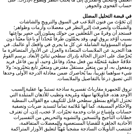
حساب الفحوى والجوهر.
في قبضة التحليل المضلل
إن نَجَوْتَ من فنون التلاعب في السوق والترويج والشاشات
والشبكات وانصرفتَ إلى النظر في معضلات وأزمات وظواهر؛
فستجد أن وفرةً من المُعلِّقين من حولك يميلون إلى حصر بواعثها
بسبب أوْحَد يروق لهم، وقد يحمِّلون طَرفاً مُحدّداً أو باعثاً معيّناً دون
سواه المسؤولية الشاملة عن كل ما يجري في واقعك أو عالمك. في
هذا التجريد عن الملابسات المتعدِّدة والعزل عن الأدوار المتضافرة ما
يُحرِّضك على اختزال الحالة بإدراك سطحي ثنائيّ الأبعاد. يرسم القومُ
علاقةً خطية مُتخيّلة بين فعل محدّد وفاعل وَحيد، أو بين فاعل فريد
ومفعول به، أو بين متغيِّر مستقلّ مفترض ومتغيِّر تابع يتخيّرونه؛ ولا
شيء سواهما تقريباً، بما يُحاصرك ضمن معادلة الدرجة الأولى وحدها
التي تضيق ذرعاً بالتفاصيل والملابسات.
تروق للجمهرة مقارباتٌ تفسيرية ساذجة تستبدّ بها عقلية السبب
الأوحد هذه، فتأويلاتها سهلة ومُريحة وتطيب للأذهان المتبلِّدة التي
تختزل الواقع بمنطق سطحي قابل للتكييف مع القوالب النمطية
والأحكام المسبقة، كما أنها مُلائمة تماماً لتسديد ضربات وتصفية
حسابات وإشباع نزعات وخدمة تحيّزات. لا عجب، إذن، أن تغترف
خطابات التأجيج والتسخين والتشويه والتحريض من التفسيرات
الأحادية الجاهزة للقضايا المستعصية والمعضلات المتفاقمة،
فتنتصب التأويلات الساذجة مشجباً مُهيّأً لتعليق الأوزار المتراكمة