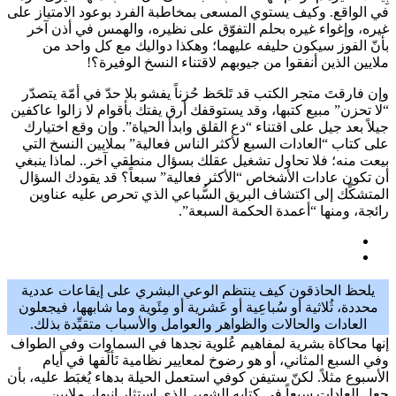
في الواقع. وكيف يستوي المسعى بمخاطبة الفرد بوعود الامتياز على
غيره، وإغواء غيره بحلم التفوّق على نظيره، والهمس في أذن آخر
بأنّ الفوز سيكون حليفه عليهما؛ وهكذا دواليك مع كل واحد من
ملايين الذين أنفقوا من جيوبهم لاقتناء النسخ الوفيرة؟!
وإن فارقتَ متجر الكتب قد تَلحَظ حُزناً يفشو بلا حدّ في أمّة يتصدّر
“لا تحزن” مبيع كتبها، وقد يستوقفك أرق يفتك بأقوام لا زالوا عاكفين
جيلاً بعد جيل على اقتناء “دع القلق وابدأ الحياة”. وإن وقع اختيارك
على كتاب “العادات السبع لأكثر الناس فعالية” بملايين النسخ التي
بيعت منه؛ فلا تحاول تشغيل عقلك بسؤال منطقي آخر.. لماذا ينبغي
أن تكون عادات الأشخاص “الأكثر فعالية” سبعاً؟ قد يقودك السؤال
المتشكِّك إلى اكتشاف البريق السُّباعي الذي تحرص عليه عناوين
رائجة، ومنها “أعمدة الحكمة السبعة”.
يلحظ الحاذقون كيف ينتظم الوعي البشري على إيقاعات عددية
محددة، ثُلاثية أو سُباعِية أو عَشرية أو مِئَوية وما شابهها، فيجعلون
العادات والحالات والظواهر والعوامل والأسباب متقيِّدة بذلك.
إنها محاكاة بشرية لمفاهيم عُلوية نجدها في السماوات وفي الطواف
وفي السبع المثاني، أو هو رضوخ لمعايير نظامية نَألَفها في أيام
الأسبوع مثلاً. لكنّ ستيفن كوفي استعمل الحيلة بدهاء يُغبَط عليه، بأن
جعل العادات سبعاً في كتابه الشهير الذي استثار انبهار ملايين