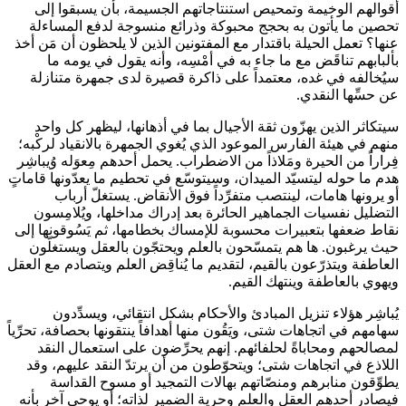
أقوالهم الوخيمة وتمحيص استنتاجاتهم الجسيمة، بأن يسبقوا إلى
تحصين ما يأتون به بحجج محبوكة وذرائع منسوجة لدفع المساءلة
عنها؟ تعمل الحيلة باقتدار مع المفتونين الذين لا يلحظون أن مَن أخذ
بألبابهم تناقَض مع ما جاء به في أمْسِه، وأنه يقول في يومه ما
سيُخالفه في غده، معتمداً على ذاكرة قصيرة لدى جمهرة متنازلة
عن حسِّها النقدي.
سيتكاثر الذين يهزّون ثقة الأجيال بما في أذهانها، ليظهر كل واحد
منهم في هيئة الفارس الموعود الذي يُغوي الجمهرة بالانقياد لركْبه؛
فِراراً من الحيرة ومَلاذاً من الاضطراب. ‏يحمل أحدهم مِعوَله وُيباشِر
هدم ما حوله ليتسيّد الميدان، وسيتوسّع في تحطيم ما يعدّونها قاماتٍ
أو يرونها هامات، لينتصب متفرِّداً فوق الأنقاض. يستغلّ أرباب
التضليل نفسيات الجماهير الحائرة بعد إدراك مداخلها، ويُلامِسون
نقاط ضعفها بتعبيرات محسوبة للإمساك بخطامها، ثم يَسُوقونها إلى
حيث يرغبون. ‏ها هم يتمسّحون بالعلم ويحتجّون بالعقل ويستغلّون
العاطفة ويتذرّعون بالقيم، لتقديم ما يُناقِض العلم ويتصادم مع العقل
ويهوي بالعاطفة وينتهك القيم.
‏يُباشِر هؤلاء تنزيل المبادئ والأحكام بشكل انتقائي، ويسدِّدون
سهامهم في اتجاهات شتى، ويَقُون منها أهدافاً ينتقونها بحصافة، تحرِّياً
لمصالحهم ومحاباةً لحلفائهم. إنهم يحرِّضون على استعمال النقد
اللاذع في اتجاهات شتى؛ ويتحوّطون من أن يرتدّ النقد عليهم، وقد
يطوِّقون منابرهم ومنصّاتهم بهالات التمجيد أو مسوح القداسة
فيصادر أحدهم العقل والعلم وحرية الضمير لذاته؛ أو يوحي آخر بأنه