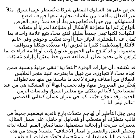
تحرص على هذا السلوك النمطي شركات تُسيطر على السوق، مثلاً
عبر افتعال منافسة بين علامات تجارية تتبعها جميعاً، فتضع
المستهلكين بين خيارات تُحاصِرهم بها، أو قد تملأ أرفف العرض
بأنواع يُزعَم أنها متفرِّقة الأشكال أو متنوِّعة المزايا أو متعدِّدة
النكهات؛ لكنها تبقى جميعاً سليلة مُنتَج محدّد يتبع علامة واحدة، بما
يُملي على المُشتَري الحائر خياراً أوحَد تعدّدت وجوهه. وفي عالم
الأفكار المتلاطمة؛ كثيراً ما تُعرَض آراء متعدِّدة شكلياً ومتوافقة
مضموناً، أو قد تُقترَح على الجمهور عناوينُ كتب أو قائمة قراءات بما
يُراهن على تحديد نطاق المطالعة ضمن خطٍّ معيّن أو إرادة مُسبَقة.
قد نكتشف أن خيارات الوفرة “التعدّدية” تبقى جزئيةً ونسبية ضمن
اتجاه محدّد لا تتجاوزه، من قبيل ما يقترحه علينا متجر الملابس
العملاق من أصناف وفيرة لا نجد ما يناسبنا من بينها بعد تطواف
مُحَيِّر بين المعروض منها، وقد نحسب انتهاءً أن المشكلة هي من عند
أنفسنا نحن؛ لأننا لم نتكيّف مع معايير السوق وقياسات الزمن
الجديد، وقد نتجرّع خيْبتنا كما في عنوان غسان كنفاني القصصي:
“عالم ليس لنا”.
ومن حِيَل التأطير أن يُهاجم متحدِّث بارع ناقديه فيضعهم جميعاً في
قالب متطرِّف أو متعصِّب أو مُتحامِل أو جاهل، على سبيل المثال،
بتعبيرات صريحة أو إيحائية يستعملها، بينما يُصادِر القيم النبيلة لذاته
ويحتكر العقل والضمير و”امتياز الاختلاف” لنفسه؛ ويتخذ من هذه
المفردات البازغة شِعاراتٍ يتمسّح بها، فيُحدِّد خيارات التعاطف