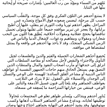
مُلهَم من السماء ومؤيّد من رب العالمين؛ بإشارات صريحة أو إيحائية
يبثّها في الثنايا.
لا يمتنع أحدهم عن التلوّن الفكري وفق كل موجة، والتقلّب السياسي
حسب كل مرحلة، ليضمن صعوده فوق الأمواج وتصدّره عبر
المراحل. يظهر أَحدَهم ثورياً وقت الثورة، ثم ينقلب عليها أن أُطيح
براياتها، ولا يعجز عن تبرير مواقفه جميعاً على تقلّبها ويتولّى تجميل
تناقضاتها بحجج عقلانية ومقولات أخلاقية. يُطلِق هذا اللون من النخب
شعاراتٍ ومقولاتٍ ومفاهيم ودعوات، لإشغال الدنيا والناس في
الزمن الشبكي المتجدِّد، وقد لا يأخذ بها أحدهم في واقعه ولا يمتثل
لمقتضاها في مواقفه.
يُخضِع أحدُهم الشعاراتِ الجميلة والقيَم والدينَ والفلسفات لحِيَل
التأويل والاجتزاء والنقض لأجل مصالحه أو مقاصد السلطات التي
انزلق إلى خندقها أو مآرب أصحاب النفوذ والمال والمنصّات الذين
التصقَ بهم. ‏يستغلّ الحاذق منهم حاجات الجمهور النفسية أو عواطف
الناس الدينية أو مشاعر القلق السائدة؛ للهيمنة على الوعي والتسلّل
إلى الوجدان والاستيلاء على العقول، ‏ثمّ لا يتردّد في التلاعب
بعواطف الجماهير وقد يلجأ إلى فنون غسيل الأدمغة والتأثير على
الوعي، فينتقي من خياراتها المتزاحمة ما يُسعِفه في مسعاه.
يُناوِر أحدهم ويتذاكى، ويُساير ظواهر تعلو في المجتمعات مُحاوِلاً
توظيفها لغاياته، ويدغدغ مشاعر الجماهير لاستلاب أذهانها وكسب
موثوقيتها. وقد ‏يشيد أحدهم في النهاية بجماهير اجتاحَ وَعيَها وصادر