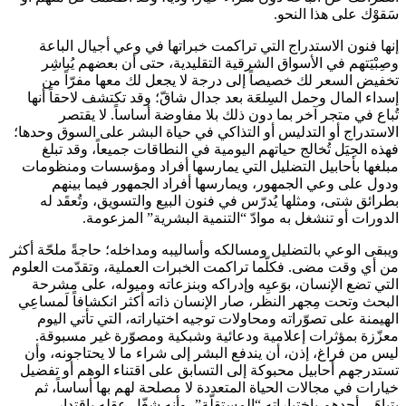
سَقوْك على هذا النحو.
إنها فنون الاستدراج التي تراكمت خبراتها في وعي أجيال الباعة
وصِبْيَتهم في الأسواق الشرقية التقليدية، حتى أن بعضهم يُباشِر
تخفيض السعر لك خصيصاً إلى درجة لا يجعل لك معها مفرّاً من
إسداء المال وحمل السِلعَة بعد جدال شاقّ؛ وقد تكتشف لاحقاً أنها
تُباع في متجر آخر بما دون ذلك بلا مفاوضة أساساً. لا يقتصر
الاستدراج أو التدليس أو التذاكي في حياة البشر على السوق وحدها؛
فهذه الحِيَل تُخالج حياتهم اليومية في النطاقات جميعاً، وقد تبلغ
مبلغها بأحابيل التضليل التي يمارسها أفراد ومؤسسات ومنظومات
ودول على وعي الجمهور، ويمارسها أفراد الجمهور فيما بينهم
بطرائق شتى، ومثلها يُدرّس في فنون البيع والتسويق، وتُعقَد له
الدورات أو تنشغل به موادّ “التنمية البشرية” المزعومة.
ويبقى الوعي بالتضليل ومسالكه وأساليبه ومداخله؛ حاجةً ملحّة أكثر
من أي وقت مضى. فكلّما تراكمت الخبرات العملية، وتقدّمت العلوم
التي تضع الإنسان، بوَعيِه وإدراكه وبنزعاته وميوله، على مشرحة
البحث وتحت مِجهر النظر، صار الإنسان ذاته أكثر انكشافاً لَمساعِي
الهيمنة على تصوّراته ومحاولات توجيه اختياراته، التي تأتي اليوم
معزّزة بمؤثرات إعلامية ودعائية وشبكية ومصوّرة غير مسبوقة.
ليس من فراغ، إذن، أن يندفع البشر إلى شراء ما لا يحتاجونه، وأن
تستدرجهم أحابيل محبوكة إلى التسابق على اقتناء الوهم أو تفضيل
خيارات في مجالات الحياة المتعددة لا مصلحة لهم بها أساساً، ثم
يتباهَى أحدهم باختياراته “المستقلّة”، وأنه شغّل عقله باقتدار.