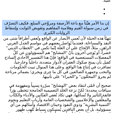
عليه.
إن بدا الأمر هيِّناً مع باعة الأرصفة ومروِّجي السلع، فكيف التصرّف
في زمن سيولة القيم وهلامية المفاهيم وتقويض الثوابت وإسقاط
الروايات الكبرى
تتهيّأ هذه الحيلة لأن تُعمي الأبصار عن الواقع وتُعفي أطرافاً شتى من
النقد والمساءلة، فعندما يُواصل بعضهم في مواسم الجدل العربي
الراهن، مثلاً، الإلحاح على أن العلّة إنّما تكمن في “الخطاب الديني”
حَصراً، أو يُوحِي آخرون بأنّ “المشايخ” هم المسؤولون عن كلّ
المعضلات المستعصية في الواقع؛ فإنّ هذا التفسير الأُحادي الساذج
كفيل بأن يمنح صكوك الغفران لأدوار متعددة، داخلياً وخارجياً،
تضافرت في إنتاج هذا الواقع. وعلى هذا المنوال تبيت الحكومات
والنخب وجمهرة الضالعين في كل ما جرى ويجري؛ بضمائر مرتاحة
لم يجرؤ “المحللون” و”الخبراء” على تأنيبها.
صحيح أن حُمّى انتقاد بعض “المشايخ” مبرّرة نِسبِياً ومفهومة في
سياقات محددة؛ لكنّ نزعة الجَلْد التعميمية الجامحة تتخطّى بؤراً
فائقة التأثير ولا تُسائلها، فهي تكاد تُعفي الفنّانين والأدباء والكتّاب
والمعلِّقين والإعلاميين والشخصيات العامة وأرباب التعليم ونجوم
“التنمية البشرية” وذوي النفوذ وحيتان الاقتصاد وأمثالهم من أي
مسؤولية، بل أن بعض الناقدين يُمسِكون بسياط تُلهِب ظهور