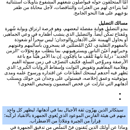
أمّا المتحلِّقون حوله فيواصلون شغفهم المشفوع بتأويلات استثنائية
لما يتراءى لهم من العثرات والتناقضات، لأجل محاباة من ظفر
بوَعيِهم على هذا النحو الجامح.
مسالك التضليل
يبدو التضليل هواية مفضلة لبعضهم، وهو فرصة ارتزاق وبوابة شُهرة
ومُفتاح تمكُّن أيضاً. والتضليل الذي ينشب أظفاره في وعي الجماهير،
أو يحاول الهيمنة على الأذهان والوجدان؛ ليس سِحراً أو شعوذة
بالمفهوم التقليدي، لكنّ المُضلِّلين قد يسحرون بأساليبهم وفنونهم
وخبراتهم أعيُنَ الناس ويسترهبونهم، بما يتطلّب مع تحوّلات “الزمن
الجديد” درايةً نابهةً تَلْقَف ما يأفِكون. إن بدا الأمر هيِّناً مع باعة
الأرصفة ومروِّجي السلع، فكيف التصرّف في زمن سيولة القيم
وهلامية المفاهيم وتقويض الثوابت وإسقاط الروايات الكبرى؛ الذي
يَظهر فيه أحدهم ليمنحك انطباعات عن اقتداره ورسوخ علمه ومدى
موثوقيته وعمق إخلاصه، فيستولي على وجدان مَن حولك ويستلب
أذهانهم التي تنازلت عن فحص المضمون وتمحيص الفحوى؟
سيتكاثر الذين يهزّون ثقة الأجيال بما في أذهانها، ليظهر كل واحد
منهم في هيئة الفارس الموعود الذي يُغوي الجمهرة بالانقياد لركْبه؛
فِراراً من الحِيرة ومَلاذاً من الاضطراب.
وماذا عن أولئك الذين يُتقنون فنّ التملّص من تدقيق الجمهرة في