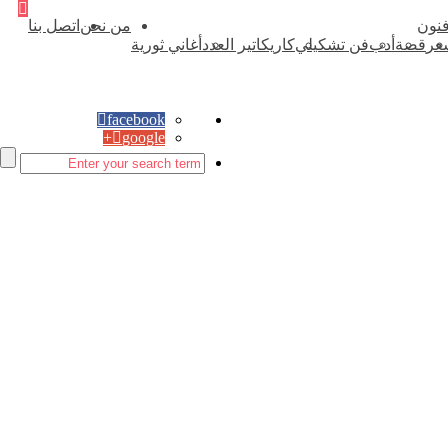
فنون
من نحن
اتصل بنا
عر
قصة
أدب
فن تشكيلي
كاريكاتير العدد
أغاني ثورية
facebook
google+