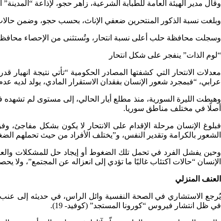
وقال مدير الهيئة العامة للطبابة الشرعية، زاهر حجو، لإذاعة “المدينة” المحلية، 
وبلغت نسبة الذكور المنتحرين ضعفي الإناث، بحسب حجو، وضمن حالات الانتحار 13 حالة لأشخاص أعمارهم تحت سن الـ18، ثمانٍ منهم إناث، مع الميل للعدوانية في طرق 
وسجلت محافظة حلب أعلى نسبة انتحار، وتُستثنى من الإحصاء محافظات
“لوم الذات” ينفجر على شكل انتحار
معدلات الانتحار التي كشفتها المصادر الحكومية “تأتي نتيجة انهيار قد
عرابي، “فبمجرد شعور الإنسان بفقدان الاستقرار المادي، يولد لديه عد
وهبطت الليرة السورية، منذ مطلع أيار الحالي، إلى مستوى لم تشهده في ت
أصلًا في مختلف مناطق سوريا.
فبلوغ الإنسان مرحلة الإقدام على الانتحار لا يكون بشكل مفاجئ، و
الشعور بالكرامة وتقدير النفس، و”يختلف الأفراد من حيث تحملهم الضغ
وحين يفشل الفرد في تحمل تلك الضغوط أو إيجاد حل للمشكلات والعوا
الإنسان “حالات اكتئاب غالبًا ما تؤدي إلى انعزاله عن المجتمع”، ولا 
العنف المنزلي
يُرجع الاستشاري في الصحة النفسية وائل الراس، في حديثه إلى عنب 
في ظل انتشار فيروس “كورونا المستجد” (كوفيد- 19).