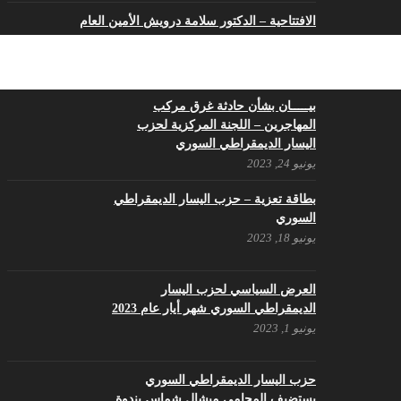
الافتتاحية – الدكتور سلامة درويش الأمين العام
فبراير 8, 2023
ما زال شعبنا السوري حُرا متمسكا بثوابت ثورته بالحرية
والكرامة
بيـــــان بشأن حادثة غرق مركب
مايو 29, 2022
المهاجرين – اللجنة المركزية لحزب
اليسار الديمقراطي السوري
مؤتمر بروكسل السادس كفاكم كذباً
يونيو 24, 2023
مايو 15, 2022
بطاقة تعزية – حزب اليسار الديمقراطي
اليسار السوري الوطني وصحيفته الرافد هي الحصن الأخير
السوري
مايو 8, 2022
يونيو 18, 2023
تداعيات الحرب في أوكرانيا على سوريا
والمنطقة
العرض السياسي لحزب اليسار
أبريل 25, 2022
الديمقراطي السوري شهر أيار عام 2023
يونيو 1, 2023
في ذكرى تأسيس حزب اليسار الديمقراطي السوري
أبريل 17, 2022
حزب اليسار الديمقراطي السوري
يستضيف المحامي ميشال شماس بندوة