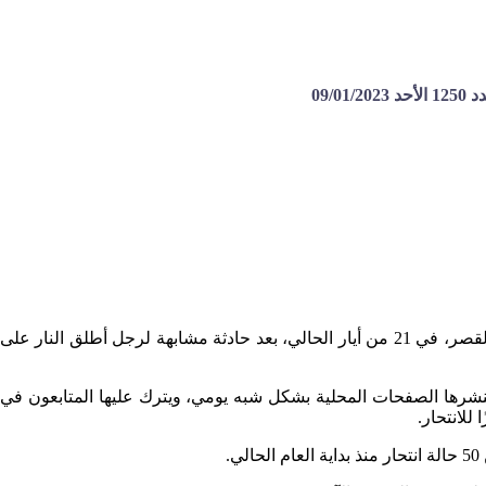
09/
“حالة الانتحار الثانية اليوم”.. بهذه العبارة ذيّلت إحدى الصفحات المحلية على “فيس بوك” في مدينة حلب خبرها عن انتحار شاب بحيّ بستان القصر، في 21 من أيار الحالي، بعد حادثة مشابهة لرجل أطلق النار على
 تنشرها الصفحات المحلية بشكل شبه يومي، ويترك عليها المتابعون في
للانتحار.