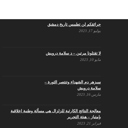
حرائقكم لن تطمس تاريخ دمشق
يوليو 17, 2023
لا تقتلونا مرتين – د سلامة درويش
مايو 10, 2023
سيزهر دم الشهداء وتنتصر الثورة –
سلامة درويش
مارس 16, 2023
معالجة النتائج الكارثية للزلزال هي مسألة وطنية اخلاقية
بإمتياز – هيئة التحرير
فبراير 21, 2023