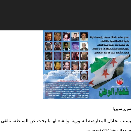
سيزر سوريا
بسبب تخاذل المعارضة السورية، وانشغالها بالبحث عن السلطة، تتلقى “
czarsyria11@gmail.com