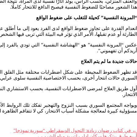
والعنف المنزلي، بحسب الراس، يولّد آثارًا نفسية لدى المرأة، نتيجة الض
هذا الشعور مصاحبًا للضغوط النفسية فيصبح الدافع للانتحار كاملًا.
“المرونة النفسية” كحيلة للتغلب على ضغوط الواقع
انعدام القدرة على تجاوز ضغوط الواقع لدى الفرد يعود إلى ما أطلق
الطارئة أو عدم تقبلها، الأمر الذي تؤثر فيه البيئة التي تربى فيها الشخص
عكس “المرونة النفسية” هو “الهشاشة النفسية” التي تودي بالفرد إلى
أريدكم أن تفهموني”.
حالات جديدة ما لم يتم العلاج
قد تظهر الضغوط المحيطة على شكل اضطرابات مختلفة مثل القلق المزمن
السوري حالات انتحار أخرى، بحسب الاختصاصية النفسية سلوى عرابي.
أول طريق العلاج لمرضى الاضطرابات النفسية، بحسب الاستشاري النفس
الانتحار.
ويواجه المجتمع السوري بسبب النزوح والتهجير تفكك تلك الروابط ال
مسؤولية كبيرة لمعالجة مشكلة أسباب الانتحار، كي لا تتفاقم الظاهرة ا
←
في كتاب رضوان زيادة: التحول الديمقراطي “سورية نموذجا”
أربع طرق يبتكرها سكان إدلب لتبريد مياه الشرب
→