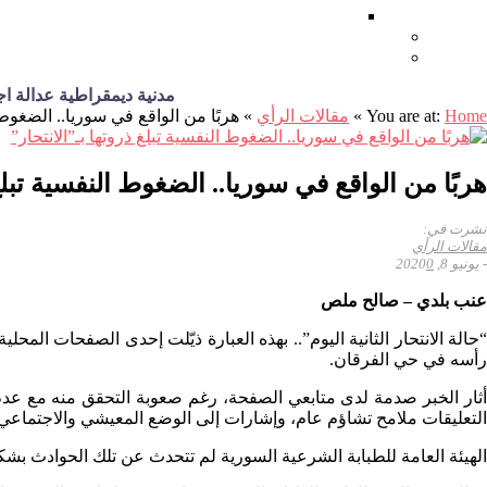
أغاني ثورية
من نحن
اتصل بنا
مدنية ديمقراطية عدالة اجتماعي
Home
You are at:
»
مقالات الرأي
»
هربًا من الواقع في سوريا.. الضغوط ا
هربًا من الواقع في سوريا.. الضغوط النفسية تبلغ 
نشرت في:
مقالات الرأي
-
يونيو 8, 2020
0
عنب بلدي – صالح ملص
رأسه في حي الفرقان.
أثار الخبر صدمة لدى متابعي الصفحة، رغم صعوبة التحقق منه مع عدم ا
التعليقات ملامح تشاؤم عام، وإشارات إلى الوضع المعيشي والاجتماعي وا
الهيئة العامة للطبابة الشرعية السورية لم تتحدث عن تلك الحوادث بشكل مفصّل رسميًا، لكنها أعلنت، في 19 من أيار الحالي