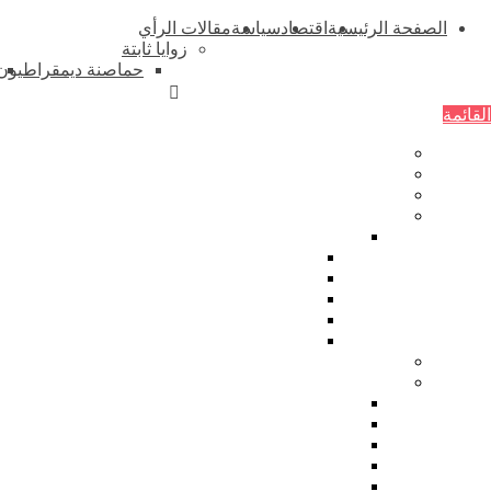
الصفحة الرئيسية
اقتصاد
سياسة
مقالات الرأي
زوايا ثابتة
حماصنة ديمقراطيون
القائمة
الصفحة الرئيسية
اقتصاد
سياسة
مقالات الرأي
زوايا ثابتة
حماصنة ديمقراطيون
رياضة
زمان يا سوريا
زاوية ساخرة اسبوعية
فنجان قهوة
دراسات
ثقافة وفنون
شعر
قصة
أدب
فن تشكيلي
كاريكاتير العدد