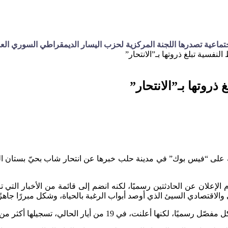
ة تصدرها اللجنة المركزية لحزب اليسار الديمقراطي السوري العدد 1250 الأحد 01/2023
لنفسية تبلغ ذروتها بـ”الانتحار”
ذروتها بـ”الانتحار”
لإعلان عن الحادثتين رسميًا، لكنه انضم إلى قائمة من الأخبار التي
لاقتصادي السيئ الذي أوصد أبواب الرغبة بالحياة، وشكل مبررًا جاهزًا 
، تسجيلها أكثر من 50 حالة انتحار منذ بداية العام الحالي.