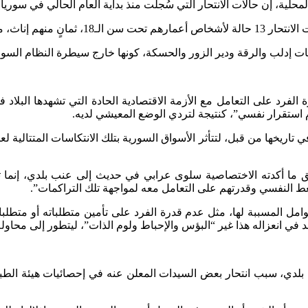
إن حالات الانتحار التي سُجلت منذ بداية العام الحالي في سوريا بلغت 51 حالة حتى
الانتحار عند النساء.
 إدلب والرقة ودير الزور والحسكة، كونها خارج سيطرة النظام السو
رة الفرد على التعامل مع الأزمة الاقتصادية الحادة التي تشهدها البلا
م استقرار نفسي”، كنتيجة لتردي الوضع المعيشي لديه.
اريخها من قبل، لتتأثر الأسواق السورية بتلك الانتكاسات المتتالية لعم
فق ما أكدته الاختصاصية سلوى عرابي في حديث إلى عنب بلدي، إنما 
ط النفسي وقدرتهم على التعامل معه لمواجهة تلك التراكمات”.
مل المسببة لها، مثل عدم قدرة الفرد على تأمين متطلباته أو متطلب
يحصد في انعزاله هذا غير “البؤس والإحباط ولوم الذات”، ليتطور إلى م
بلدي، سبب انتحار بعض السيدات المعلن عنه في إحصائيات هيئة الطبا