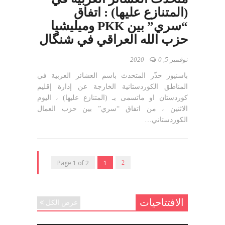
(المتنازع عليها) : اتفاق
“سري” بين PKK وميليشيا
حزب الله العراقي في شنگال
نوفمبر 5, 2020
0
باسنيوز حذّر المتحدث باسم العشائر العربية في
المناطق الكوردستانية الخارجة عن إدارة إقليم
كوردستان او ماتسمى بـ (المتنازع عليها) ، اليوم
الاثنين ، من اتفاق “سري” بين حزب العمال
الكوردستاني…
Page 1 of 2
1
2
الافتتاحيات
عرض الكل