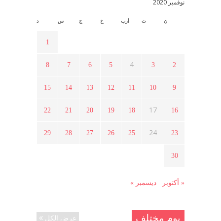
نوفمبر 2020
ن
ث
أرب
خ
ج
س
د
أسبوع ثقافي في ذكرى الاستقلال
أبريل 16, 2021
1
4
8
7
6
5
3
2
ما هي حقيقة مشاركة السويداء في
الثورة السورية ؟
15
14
13
12
11
10
9
أبريل 12, 2021
17
22
21
20
19
18
16
هل شاركت طرطوس والسلمية وحلب
24
29
28
27
26
25
23
في الثورة السورية ؟
مارس 29, 2021
30
« أكتوبر
ديسمبر »
يوم مختلف
عرض الكل