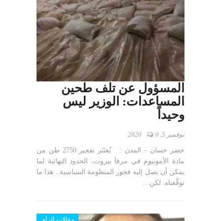
المسؤول عن تلف طحين
المساعدات: الوزير ليس
وحيداً
نوفمبر 5, 2020
0
خضر حسان – المدن : يُعتَبَر تفجير 2750 طن من
مادة الأمونيوم في مرفأ بيروت، الحدود النهائية لما
يمكن أن يصل إليه فجور المنظومة السياسية.. هذا ما
توقَّعناه. لكن…
مقالات الرأي