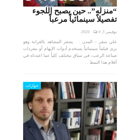
“منزله”.. حين يصبح اللجوء
تفصيلاً سينمائياً مرعباً
نوفمبر 5, 2020
0
علي سفر – المدن : يشعر المشاهد بالغرابة وهو
يرى فيلماً سينمائياً يستخدم أدوات الإيهام أو مفردات
صناعة الرعب، في سياق مختلف كلياً عما اعتدناه في
أفلام هذا النمط…
حوارات