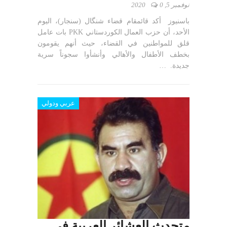
نوفمبر 5, 2020
0
باسنيوز أكد قائمقام قضاء شنگال (سنجار)، اليوم
الأحد، أن حزب العمال الكوردستاني PKK بات عامل
قلق للمواطنين في القضاء، حيث أنهم يقومون
بخطف الأطفال والأهالي وأنشأوا سجوناً سرية
جديدة. …
عربي ودولي
متحدث العشائر العربية في