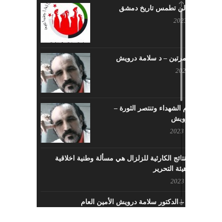
حرائقكم لن تطمس تاريخ دمشق
يوليو 17, 2023
لا تقتلونا مرتين – د سلامة درويش
مايو 10, 2023
سيزهر دم الشهداء وتنتصر الثورة –
سلامة درويش
مارس 16, 2023
معالجة النتائج الكارثية للزلزال هي مسألة وطنية اخلاقية
بإمتياز – هيئة التحرير
فبراير 21, 2023
الافتتاحية – الدكتور سلامة درويش الأمين العام
فبراير 8, 2023