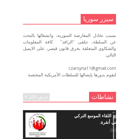
.منصورالاتاسي.( البوصلة في زمن
الضياع )
سيزر سوريا
ديسمبر 7, 2020
بسبب تخاذل المعارضة السورية، وانشغالها بالبحث
في الذكرى السنوية لرحيل الرفيق منصور أتاسي أبو مطيع
عن السلطة، تتلقى “الرافد” كافة المعلومات
رحمه الله. – عبد الله حاج محمد
والشكاوي المتعلقة بخرق قانون قيصر، على الايميل
ديسمبر 6, 2020
التالي:
لروحك المحبة والسلام أبا مطيع لن
czarsyria11@gmail.com
ننساك – خالد الحموري
لتقوم بدورها بإيصالها للسلطات الأمريكية المختصة
ديسمبر 6, 2020
نشاطات
عرض الكل
ما هي نتائج اللقاء الموسع التركي
السوري في أنقرة.
مايو 29, 2022