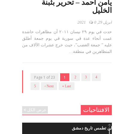
يامن أحمد – تحرير بثبنة
الخليل
أبريل 29, 2021
0
حدث في يوم ٢٩ نيسان ٢٠١١ أن مظاهرات حاشدة
عمت أنحاء عدة في سورية في يوم جمعة أطلق
عليه ” جمعة الغضب”، حيث خرج عشرات الآلاف من
المتظاهرين في منطقة…
Page 1 of 23
1
2
3
4
5
Next ›
Last »
الافتتاحيات
عرض الكل
حرائقكم لن تطمس تاريخ دمشق