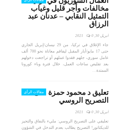
العمال السوريون في تركيا…
مخالفات وأجر قليل وغياب
التمثيل النقابي – عدنان عبد
الرزاق
أبريل 30, 2021
0
جاء الإغلاق في تركيا، من 29 نيسان/إبريل الجاري
حتى 17 مايو/أيار المقبل ليفاقم معاناة نحو 700 ألف
عامل سوري، جلهم فقدوا عملهم أو تراجعت دخولهم
بعد تقليص ساعات العمل، خلال فترة وباء كورونا
الممتدة…
تعليق د محمود حمزة على
مقالات الرأي
التصريح الروسي
أبريل 30, 2021
0
تعليقي على التصريح الروسي: مليء بالنفاق والتحيز
للديكتاتور! التصريح يطالب بعدم التدخل في الشؤون