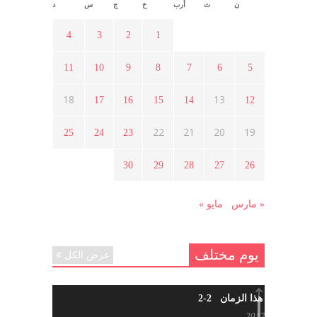
ن
ث
أرب
خ
ج
س
د
أسبوع ثقافي في ذكرى الاستقلال
أبريل 16, 2021
4
3
2
1
11
10
9
8
7
6
5
ما هي حقيقة مشاركة السويداء في
الثورة السورية ؟
18
13
17
16
15
14
12
أبريل 12, 2021
22
21
20
19
25
24
23
هل شاركت طرطوس والسلمية وحلب
30
29
28
27
26
في الثورة السورية ؟
مارس 29, 2021
« مارس
مايو »
يوم مختلف
عرض الكل
شاب من هذا الزمان 2-2
أبريل 30, 2017