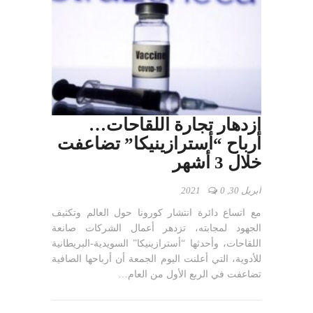
ازدهار تجارة اللقاحات…
أرباح “أسترازينيكا” تضاعفت
خلال 3 أشهر
أبريل 30, 2021
0
مع اتساع دائرة انتشار كورونا حول العالم وتكثيف
الجهود لمجابته، تزدهر أعمال الشركات صانعة
اللقاحات، وأحدثها “أسترازينيكا” السويدية-البريطانية
للأدوية، التي أعلنت اليوم الجمعة أن أرباحها الصافية
تضاعفت في الربع الأول من العام…