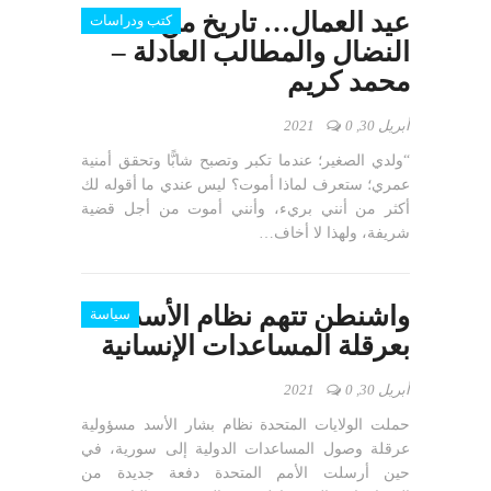
عيد العمال… تاريخ من
كتب ودراسات
النضال والمطالب العادلة –
محمد كريم
أبريل 30, 2021
0
“ولدي الصغير؛ عندما تكبر وتصبح شابًّا وتحقق أمنية
عمري؛ ستعرف لماذا أموت؟ ليس عندي ما أقوله لك
أكثر من أنني بريء، وأنني أموت من أجل قضية
شريفة، ولهذا لا أخاف…
واشنطن تتهم نظام الأسد
سياسة
بعرقلة المساعدات الإنسانية
أبريل 30, 2021
0
حملت الولايات المتحدة نظام بشار الأسد مسؤولية
عرقلة وصول المساعدات الدولية إلى سورية، في
حين أرسلت الأمم المتحدة دفعة جديدة من