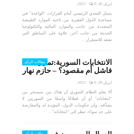
أبريل 30, 2021
0
يتمثل التحدي الرئيسي أمام القرارات “الواعدة” في
مساعدة الدول الفقيرة من ناحية الموارد الطبيعية
المتجددة من جانب والموارد المالية والتكنولوجيا
الحديثة من جانب آخر، علاوة على المناطق التي
تفتقد للاستقرار…
الانتخابات السورية:تمثيل
مقالات الرأي
فاشل أم مقصود؟ – حازم نهار
أبريل 30, 2021
0
ألا يعلم النظام السوري أن هناك من سيسخر من
“انتخاباته” أو أن قطاعًا واسعًا من السوريين لا
يصدِّقه، وأن حكومات الدول، المؤيدة له والمعارضة
على حد سواء، تنظر إلى “انتخاباته”…
مقالات الرأي