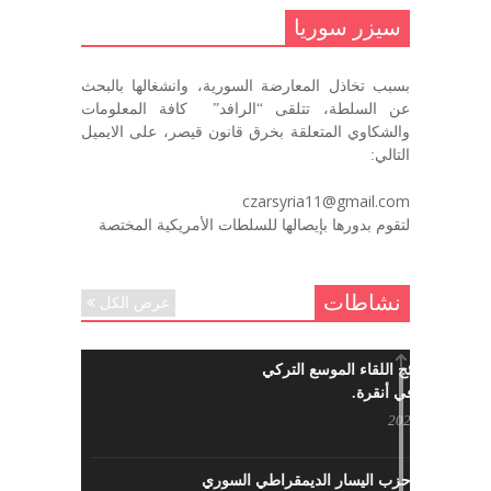
الضياع )
سيزر سوريا
ديسمبر 7, 2020
بسبب تخاذل المعارضة السورية، وانشغالها بالبحث
في الذكرى السنوية لرحيل الرفيق منصور أتاسي أبو مطيع
عن السلطة، تتلقى “الرافد” كافة المعلومات
رحمه الله. – عبد الله حاج محمد
والشكاوي المتعلقة بخرق قانون قيصر، على الايميل
ديسمبر 6, 2020
التالي:
لروحك المحبة والسلام أبا مطيع لن
czarsyria11@gmail.com
ننساك – خالد الحموري
لتقوم بدورها بإيصالها للسلطات الأمريكية المختصة
ديسمبر 6, 2020
نشاطات
عرض الكل
ما هي نتائج اللقاء الموسع التركي
السوري في أنقرة.
مايو 29, 2022
نشاطات حزب اليسار الديمقراطي السوري