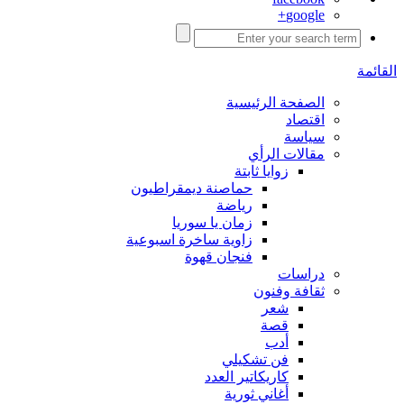
google+
القائمة
الصفحة الرئيسية
اقتصاد
سياسة
مقالات الرأي
زوايا ثابتة
حماصنة ديمقراطيون
رياضة
زمان يا سوريا
زاوية ساخرة اسبوعية
فنجان قهوة
دراسات
ثقافة وفنون
شعر
قصة
أدب
فن تشكيلي
كاريكاتير العدد
أغاني ثورية