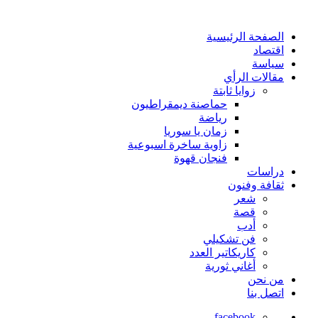
الصفحة الرئيسية
اقتصاد
سياسة
مقالات الرأي
زوايا ثابتة
حماصنة ديمقراطيون
رياضة
زمان يا سوريا
زاوية ساخرة اسبوعية
فنجان قهوة
دراسات
ثقافة وفنون
شعر
قصة
أدب
فن تشكيلي
كاريكاتير العدد
أغاني ثورية
من نحن
اتصل بنا
facebook