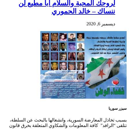
لروحك المحبة والسلام أبا مطيع لن
ننساك – خالد الحموري
ديسمبر 6, 2020
سيزر سوريا
بسبب تخاذل المعارضة السورية، وانشغالها بالبحث عن السلطة،
تتلقى “الرافد” كافة المعلومات والشكاوي المتعلقة بخرق قانون