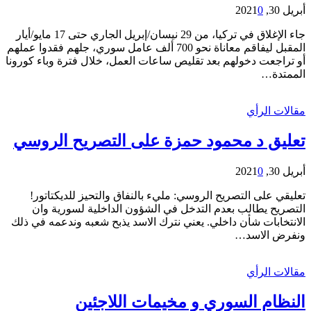
أبريل 30, 2021
0
جاء الإغلاق في تركيا، من 29 نيسان/إبريل الجاري حتى 17 مايو/أيار
المقبل ليفاقم معاناة نحو 700 ألف عامل سوري، جلهم فقدوا عملهم
أو تراجعت دخولهم بعد تقليص ساعات العمل، خلال فترة وباء كورونا
الممتدة…
مقالات الرأي
تعليق د محمود حمزة على التصريح الروسي
أبريل 30, 2021
0
تعليقي على التصريح الروسي: مليء بالنفاق والتحيز للديكتاتور!
التصريح يطالب بعدم التدخل في الشؤون الداخلية لسورية وان
الانتخابات شأن داخلي. يعني نترك الاسد يذبح شعبه وندعمه في ذلك
ونفرض الاسد…
مقالات الرأي
النظام السوري و مخيمات اللاجئين