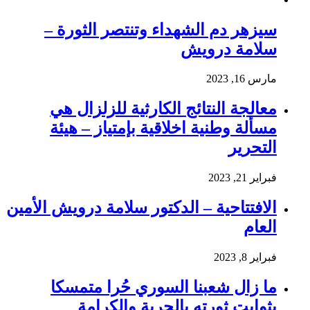
سيزهر دم الشهداء وتنتصر الثورة –
سلامة درويش
مارس 16, 2023
معالجة النتائج الكارثية للزلزال هي
مسألة وطنية اخلاقية بإمتياز – هيئة
التحرير
فبراير 21, 2023
الافتتاحية – الدكتور سلامة درويش الأمين
العام
فبراير 8, 2023
ما زال شعبنا السوري حُرا متمسكا
بثوابت ثورته بالحرية والكرامة