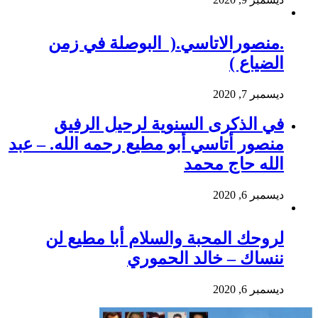
.منصورالاتاسي.( البوصلة في زمن
الضياع )
ديسمبر 7, 2020
في الذكرى السنوية لرحيل الرفيق
منصور أتاسي أبو مطيع رحمه الله. – عبد
الله حاج محمد
ديسمبر 6, 2020
لروحك المحبة والسلام أبا مطيع لن
ننساك – خالد الحموري
ديسمبر 6, 2020