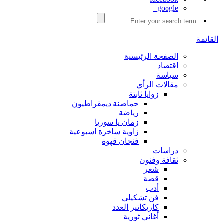
google+
القائمة
الصفحة الرئيسية
اقتصاد
سياسة
مقالات الرأي
زوايا ثابتة
حماصنة ديمقراطيون
رياضة
زمان يا سوريا
زاوية ساخرة اسبوعية
فنجان قهوة
دراسات
ثقافة وفنون
شعر
قصة
أدب
فن تشكيلي
كاريكاتير العدد
أغاني ثورية