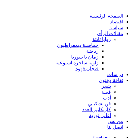
الصفحة الرئيسية
اقتصاد
سياسة
مقالات الرأي
زوايا ثابتة
حماصنة ديمقراطيون
رياضة
زمان يا سوريا
زاوية ساخرة اسبوعية
فنجان قهوة
دراسات
ثقافة وفنون
شعر
قصة
أدب
فن تشكيلي
كاريكاتير العدد
أغاني ثورية
من نحن
اتصل بنا
facebook