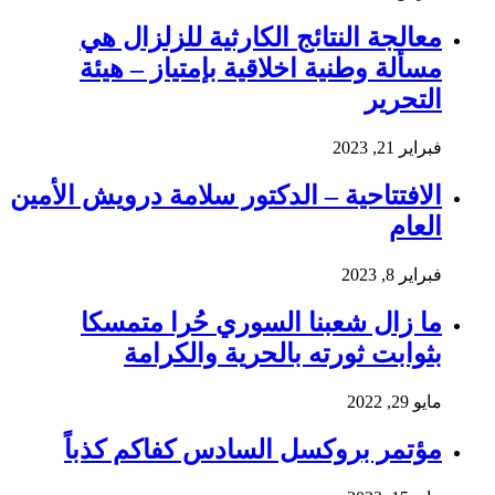
معالجة النتائج الكارثية للزلزال هي
مسألة وطنية اخلاقية بإمتياز – هيئة
التحرير
فبراير 21, 2023
الافتتاحية – الدكتور سلامة درويش الأمين
العام
فبراير 8, 2023
ما زال شعبنا السوري حُرا متمسكا
بثوابت ثورته بالحرية والكرامة
مايو 29, 2022
مؤتمر بروكسل السادس كفاكم كذباً