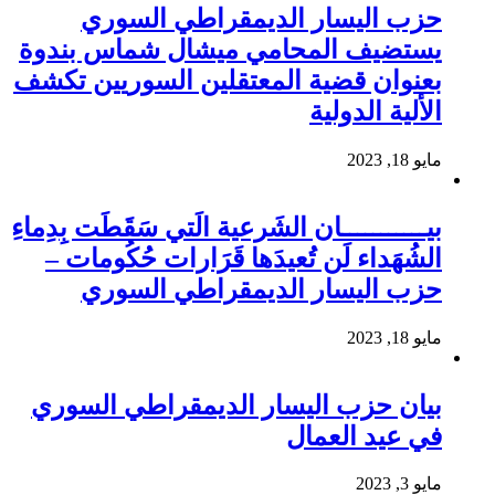
حزب اليسار الديمقراطي السوري
يستضيف المحامي ميشال شماس بندوة
بعنوان قضية المعتقلين السوريين تكشف
الألية الدولية
مايو 18, 2023
بيـــــــــــان الشَرعية الَتي سَقَطَت بِدِماءِ
الشُهَداء لَن تُعيدَها قَرَارات حُكُومات –
حزب اليسار الديمقراطي السوري
مايو 18, 2023
بيان حزب اليسار الديمقراطي السوري
في عيد العمال
مايو 3, 2023