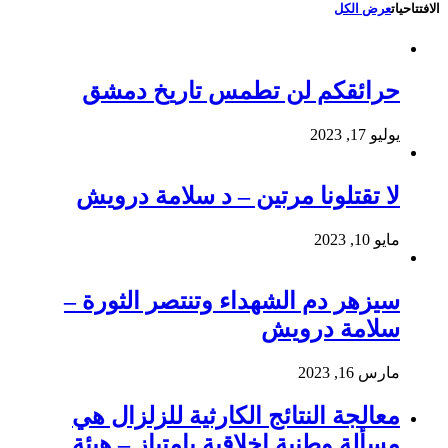
الافتتاحيات
عرض الكل
حرائقكم لن تطمس تاريخ دمشق
يوليو 17, 2023
لا تقتلونا مرتين – د سلامة درويش
مايو 10, 2023
سيزهر دم الشهداء وتنتصر الثورة –
سلامة درويش
مارس 16, 2023
معالجة النتائج الكارثية للزلزال هي
مسألة وطنية اخلاقية بإمتياز – هيئة