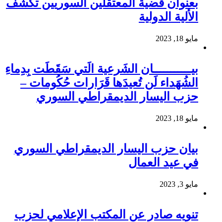
بعنوان قضية المعتقلين السوريين تكشف
الألية الدولية
مايو 18, 2023
بيـــــــــــان الشَرعية الَتي سَقَطَت بِدِماءِ
الشُهَداء لَن تُعيدَها قَرَارات حُكُومات –
حزب اليسار الديمقراطي السوري
مايو 18, 2023
بيان حزب اليسار الديمقراطي السوري
في عيد العمال
مايو 3, 2023
تنويه صادر عن المكتب الإعلامي لحزب