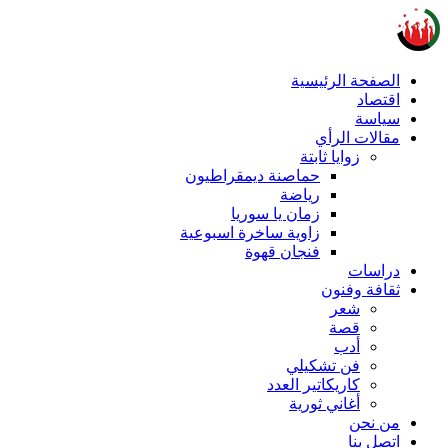
الصفحة الرئيسية
اقتصاد
سياسة
مقالات الرأي
زوايا ثابتة
حماصنة ديمقراطيون
رياضة
زمان يا سوريا
زاوية ساخرة اسبوعية
فنجان قهوة
دراسات
ثقافة وفنون
شعر
قصة
أدب
فن تشكيلي
كاريكاتير العدد
أغاني ثورية
من نحن
اتصل بنا