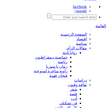
facebook
google+
القائمة
الصفحة الرئيسية
اقتصاد
سياسة
مقالات الرأي
زوايا ثابتة
حماصنة ديمقراطيون
رياضة
زمان يا سوريا
زاوية ساخرة اسبوعية
فنجان قهوة
دراسات
ثقافة وفنون
شعر
قصة
أدب
فن تشكيلي
كاريكاتير العدد