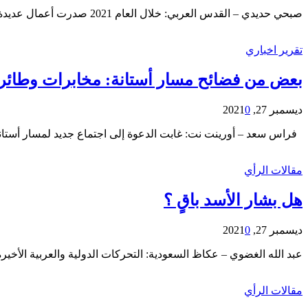
صبحي حديدي – القدس العربي: خلال العام 2021 صدرت أعمال عديدة هامة حول شؤون الشرق الأوسط ضمن معادلات جيو ـ سياسية شتى، داخلية وإقليمية ودولية؛ وبالعلاقة مع القوى العظمى إجمالاً،…
تقرير اخباري
بعض من فضائح مسار أستانة: مخابرات وطائر
ديسمبر 27, 2021
0
فراس سعد – أورينت نت: غابت الدعوة إلى اجتماع جديد لمسار أستانة المزمع عقده هذا الشهر 21 و22 كانون أول في العاصمة ال
مقالات الرأي
هل بشار الأسد باقٍ ؟
ديسمبر 27, 2021
0
عبد الله الغضوي – عكاظ السعودية: التحركات الدولية والعربية الأخير
مقالات الرأي