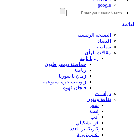
google+
القائمة
الصفحة الرئيسية
اقتصاد
سياسة
مقالات الرأي
زوايا ثابتة
حماصنة ديمقراطيون
رياضة
زمان يا سوريا
زاوية ساخرة اسبوعية
فنجان قهوة
دراسات
ثقافة وفنون
شعر
قصة
أدب
فن تشكيلي
كاريكاتير العدد
أغاني ثورية