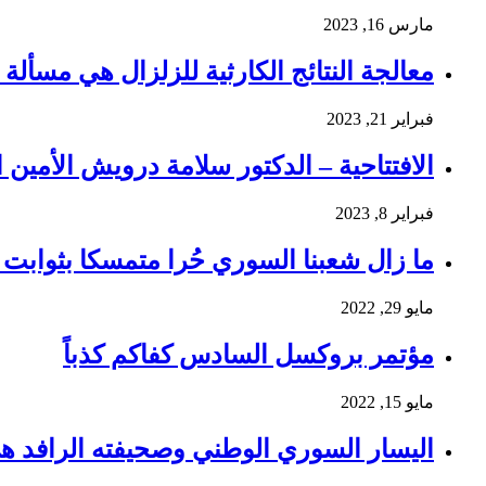
مارس 16, 2023
معالجة النتائج الكارثية للزلزال هي مسألة و
فبراير 21, 2023
الافتتاحية – الدكتور سلامة درويش الأمين ا
فبراير 8, 2023
ما زال شعبنا السوري حُرا متمسكا بثوابت ث
مايو 29, 2022
مؤتمر بروكسل السادس كفاكم كذباً
مايو 15, 2022
اليسار السوري الوطني وصحيفته الرافد ه