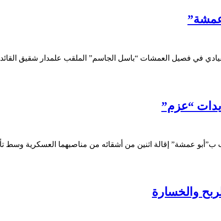
 عمشة”
قيادي في فصيل العمشات “باسل الجاسم” الملقب علمدار شقيق القائد 
يدات “عزم”
 ب”أبو عمشة” إقالة اثنين من أشقائه من مناصبهما العسكرية وسط تأز
لربح والخسارة