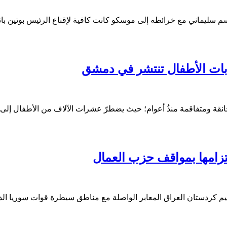
اسم سليماني مع خرائطه إلى موسكو كانت كافية لإقناع الرئيس بوتين با
ابات الأطفال تنتشر في دمشق
خانقة ومتفاقمة منذُ أعوام؛ حيث يضطرّ عشرات الآلاف من الأطفال إ
تزامها بمواقف حزب العمال
م كردستان العراق المعابر الواصلة مع مناطق سيطرة قوات سوريا الد