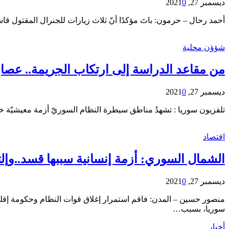
ديسمبر 27, 2021
0
أحمد رحال – حرمون: باتَ مؤكدًا أنّ ثلاث زيارات للجنرال المقتول ق
شؤؤن محلية
من مقاعد الدراسة إلى ارتكاب الجريمة.. عص
ديسمبر 27, 2021
0
تلفزيون سوريا : تشهدُ مناطق سيطرة النظام السوريّ أزمة معيشيّة 
اقتصاد
الشمال السوري: أزمة إنسانية سببها قسد..وإل
ديسمبر 27, 2021
0
منصور حسين – المدن: فاقم استمرار إغلاق قوات النظام وحكومة إقلي
سوريا، بسبب…
أخبار