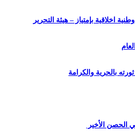
طنية اخلاقية بإمتياز – هيئة التحرير
لعام
ورته بالحرية والكرامة
ي الحصن الأخير