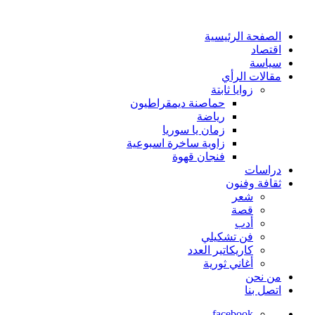
الصفحة الرئيسية
اقتصاد
سياسة
مقالات الرأي
زوايا ثابتة
حماصنة ديمقراطيون
رياضة
زمان يا سوريا
زاوية ساخرة اسبوعية
فنجان قهوة
دراسات
ثقافة وفنون
شعر
قصة
أدب
فن تشكيلي
كاريكاتير العدد
أغاني ثورية
من نحن
اتصل بنا
facebook