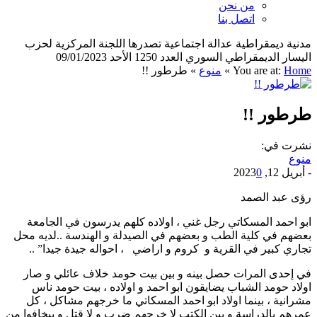
من نحن
اتصل بنا
مدنية ديمقراطية عدالة اجتماعية تصدرها اللجنة المركزية لحزب
اليسار الديمقراطي السوري العدد 1250 الأحد 09/01/2023
Home
You are at:
»
منوع
»
طرطور !!
طرطور !!
نشرت في:
منوع
-
أبريل 12, 2023
0
رؤى عبد الصمد
ابو احمد المسكاتي رجل غني ، اولاده كلهم يدرسون في الجامعة
بعضهم في كلية الطب و بعضهم في الصيدلة و الهندسة ..لديه محل
تجاري كبير في القرية و كروم و اراضي ، احواله جيدة جيدا” ..
في إحدى المرات حصل بينه و بين بيت حومد خلاف عائلي و صار
اولاد حومد الشباب يضايقون ابو احمد و اولاده ، بيت حومد ناس
مشرانية ، بينما اولاد ابو احمد المسكاتي ما خرجهم مشاكل ، كل
عمرهم بالدراسة و بين الكتب لا خرجهم ضرب و لا قتل و بيخافوا من