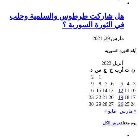
هل شاركت طرطوس والسلمية وحلب
في الثورة السورية ؟
مارس 29, 2021
أيام الثورة السورية
أبريل 2023
ن
ث
أرب
خ
ج
س
د
2
1
9
8
7
6
5
4
3
16
15
14
13
12
11
10
23
22
21
20
19
18
17
30
29
28
27
26
25
24
« مارس
مايو »
يوم مختلف
عرض الكل