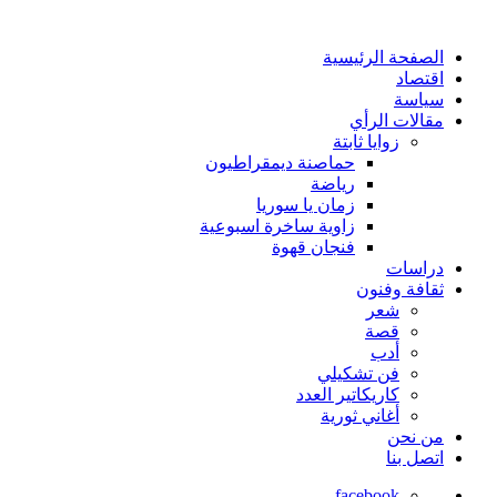
الصفحة الرئيسية
اقتصاد
سياسة
مقالات الرأي
زوايا ثابتة
حماصنة ديمقراطيون
رياضة
زمان يا سوريا
زاوية ساخرة اسبوعية
فنجان قهوة
دراسات
ثقافة وفنون
شعر
قصة
أدب
فن تشكيلي
كاريكاتير العدد
أغاني ثورية
من نحن
اتصل بنا
facebook