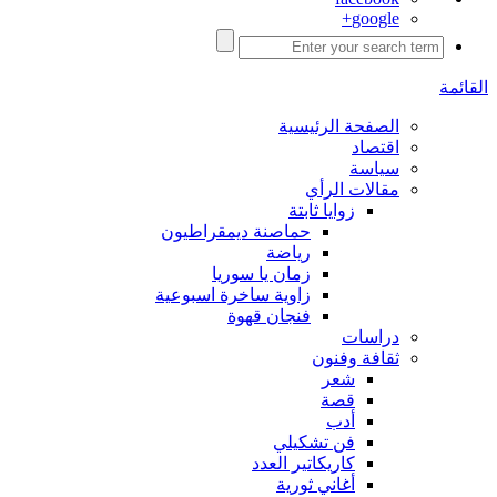
google+
القائمة
الصفحة الرئيسية
اقتصاد
سياسة
مقالات الرأي
زوايا ثابتة
حماصنة ديمقراطيون
رياضة
زمان يا سوريا
زاوية ساخرة اسبوعية
فنجان قهوة
دراسات
ثقافة وفنون
شعر
قصة
أدب
فن تشكيلي
كاريكاتير العدد
أغاني ثورية