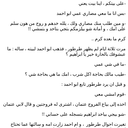
-على بيتكم ، اينا بيت يعني
-بس انا ما معي مصاري عمي ابو احمد
-و مين طلب منك مصاري ولك ، يلله خدهم و روح من هون سلم
على امك ، و أمانة شو بيلزمكم بتجي بتاخد و بتمشي !!
كرم ما بعده كرم ..
مرت ثلاثة ايام لم يظهر طرطور ، فذهب ابو احمد لبيته ، ساله : ما
عبشوفك بالحارة خير يا ابراهيم ؟
-ما في شي عمي
-طيب مالك بحاجة اكل شرب ، امك ما هي بحاجة شي ؟
و قبل ان يرد طرطور تابع ابو احمد :
-قوم امشي معي
اخذه إلى بياع الفروج عتمان ، اشترى له فروجتين و قال لابي عتمان
-شو بيجي بياخد ابراهيم بتسجله على حسابي !!
تغيرت احوال طرطور ، و ام احمد زارت امه و سالتها عما تحتاج