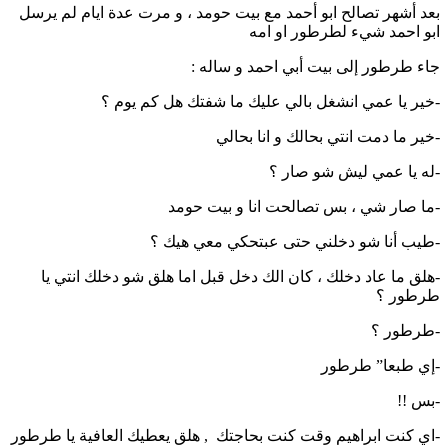
بعد أشهر تصالح ابو أحمد مع بيت حومد ، و مرت عدة ايام لم يرسل
ابو احمد شيء لطرطور او امه
جاء طرطور إلى بيت أبي احمد و ساله :
-خير يا عمي انشغل بالي عليك ما شفتك هل كم يوم ؟
-خير ما دمت انتي بحالك و انا بحالي
-له يا عمي ليش شو صار ؟
-ما صار شي ، بس تصالحت انا و بيت حومد
-طيب أنا شو دخلني حتى عبتحكي معي هيك ؟
-هلق ما عاد دخلك ، كان الك دخل قبل اما هلق شو دخلك انتي يا
طرطور ؟
-طرطور ؟
-إي طبعا” طرطور
-بس !!
-اي كنت ابراهيم وقت كنت بحاجتك , هلق يعطيك العافية يا طرطور