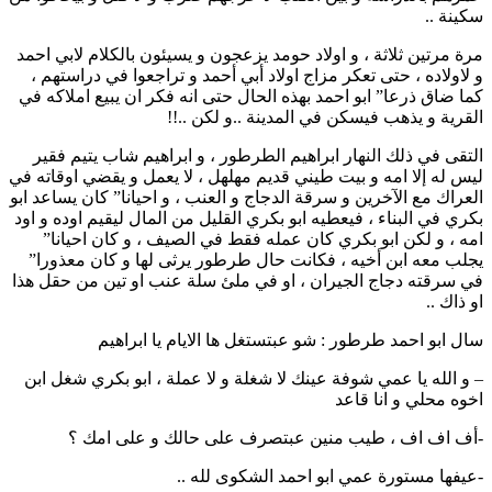
سكينة ..
مرة مرتين ثلاثة ، و اولاد حومد يزعجون و يسيئون بالكلام لابي احمد
و لاولاده ، حتى تعكر مزاج اولاد أبي أحمد و تراجعوا في دراستهم ،
كما ضاق ذرعا” ابو احمد بهذه الحال حتى انه فكر ان يبيع املاكه في
القرية و يذهب فيسكن في المدينة ..و لكن ..!!
التقى في ذلك النهار ابراهيم الطرطور ، و ابراهيم شاب يتيم فقير
ليس له إلا امه و بيت طيني قديم مهلهل ، لا يعمل و يقضي اوقاته في
العراك مع الآخرين و سرقة الدجاج و العنب ، و احيانا” كان يساعد ابو
بكري في البناء ، فيعطيه ابو بكري القليل من المال ليقيم اوده و اود
امه ، و لكن ابو بكري كان عمله فقط في الصيف ، و كان احيانا”
يجلب معه ابن أخيه ، فكانت حال طرطور يرثى لها و كان معذورا”
في سرقته دجاج الجيران ، او في ملئ سلة عنب او تين من حقل هذا
او ذاك ..
سال ابو احمد طرطور : شو عبتستغل ها الايام يا ابراهيم
– و الله يا عمي شوفة عينك لا شغلة و لا عملة ، ابو بكري شغل ابن
اخوه محلي و انا قاعد
-أف اف اف ، طيب منين عبتصرف على حالك و على امك ؟
-عيفها مستورة عمي ابو احمد الشكوى لله ..