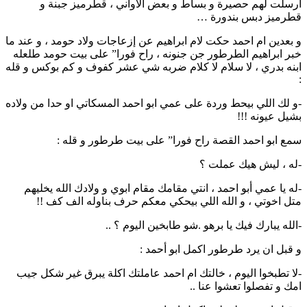
ارسلت لهم حصيرة و بساط و بعض الاواني ، قطرميز جبنة و
قطرميز دبس بندورة …
و بعدين ام احمد حكت لام ابراهيم عن إزعاجات ولاد حومد ، و عند ما
خبر ابراهيم الطرطور جن جنونه ، راح فورا” على بيت حومد طلعله
ابنه بدري ، لا سلام لا كلام ضربه شي عشر كفوف و كم بوكس و قله
:
-و لك اللي بيحط وردة على عمي ابو احمد المسكاتي او حدا من ولاده
بشيل عيونه !!!
سمع ابو احمد القصة راح فورا” على بيت طرطور و قله :
-له ، ليش هيك عملت ؟
-له يا عمي أبو احمد ، انتي مقامك مقام ابوي و ولادك الله يخليهم
متل اخوتي ، و الله اللي بيحكي معكم حرف بناوله الف كف !!
-الله يبارك فيك يا برهو .شو طابخين اليوم ؟ ..
و قبل ان يرد طرطور اكمل ابو أحمد :
-لا تطبخوا اليوم ، خالتك ام احمد عاملتك اكلة يبرق غير شكل جيب
امك و تفصلوا تعشوا عنا ..