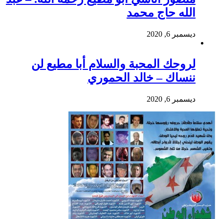
الله حاج محمد
ديسمبر 6, 2020
لروحك المحبة والسلام أبا مطيع لن
ننساك – خالد الحموري
ديسمبر 6, 2020