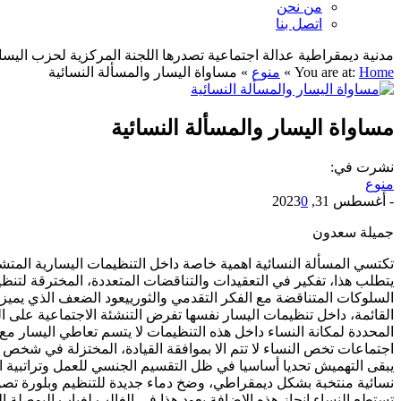
من نحن
اتصل بنا
مدنية ديمقراطية عدالة اجتماعية تصدرها اللجنة المركزية لحزب اليسار الديمقراطي ا
Home
You are at:
»
منوع
»
مساواة اليسار والمسألة النسائية
مساواة اليسار والمسألة النسائية
نشرت في:
منوع
-
أغسطس 31, 2023
0
جميلة سعدون
تكتسي المسألة النسائية اهمية خاصة داخل التنظيمات اليسارية المتشب
يتطلب هذا، تفكير في التعقيدات والتناقضات المتعددة، المخترقة لتن
السلوكات المتناقضة مع الفكر التقدمي والثورييعود الضعف الذي يميز ال
القائمة، داخل تنظيمات اليسار نفسها تفرض التنشئة الاجتماعية على 
المحددة لمكانة النساء داخل هذه التنظيمات لا يتسم تعاطي اليسار مع ا
اجتماعات تخص النساء لا تتم الا بموافقة القيادة، المختزلة في شخص
يبقى التهميش تحديا أساسيا في ظل التقسيم الجنسي للعمل وتراتبية 
نسائية منتخبة بشكل ديمقراطي، وضخ دماء جديدة للتنظيم وبلورة تصور 
تستطع النساء إنجاز هذه الاضافة.يعود هذا في الغالب لغياب البوصلة