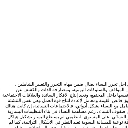
اجل تحرر النساء نضال ضمن مهام التحرر والتغيير الشاملين .
 وبين المواقف والسلوكات اليومية، ومصارحة الذات والكشف عن
ها داخل المجتمع، وتعيد إنتاج الافكار السائدة والعلاقات الاجتماعية
يق فائض القيمة ومعامل لإعادة انتاج قوة العمل وهي نفس التنشئة
عامل مع النساء بشكل أدواتي، فالاجتماعات النسائية، إن كانت هنالك
 صفوف النساء . رغم مساهمة النساء في بناء التنظيمات اليسارية
 النسائي .على المستوى التنظيمي لم يستطع اليسار تشكيل هياكل
عية للمسالة النسوية تعيد النظر في الاشكال التراتبية، كما لم
 بالنساء إن إصدار نشرة نسوية من قبل بعض المناضلات وإنشاء