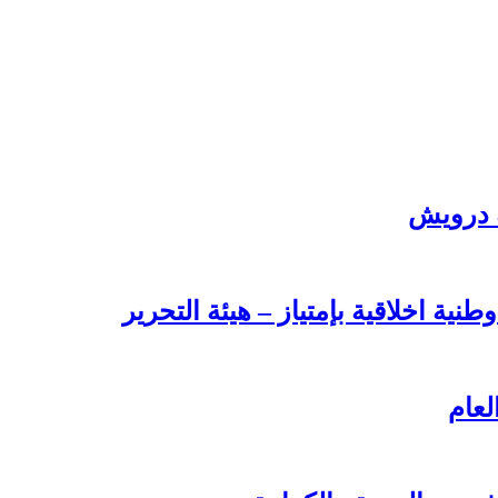
ة درويش
طنية اخلاقية بإمتياز – هيئة التحرير
لعام