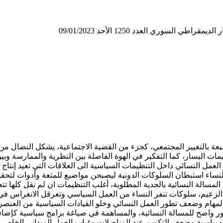
لسوري العدد 1250 الأحد 09/01/2023
عة بالتغيير المجتمعي، كجزء من القضية الاجتماعية، يشكل النضال من 
ظيمات اليسار، كما التفكير في الهوة الفاصلة بين النظرية والممارسة
عمل النسائي داخل التنظيمات السياسية الى العلاقات التي تعيد إنتاج نفس
النساء استبطان السلوكات الدونية ليصبحن مواضيع للمتعة وأدوات لتحق
لمسالة النسائية بالجدية المطلوبة، أغلب التنظيمات ان لم نقل كلها تت
 الزعيم، سلوكات تنفر النساء من العمل السياسي وتعرقل الانغراس في
المهام وضعف تطور العمل النسائي وخلو القيادات السياسية من العنصر
واضح للمسالة النسائية، والمساهمة في صياغة برامج سياسية كإضافة نو
 السياسية وضعف التكوين عند المناضلات وغياب العمل الميداني الخاص