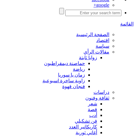
google+
القائمة
الصفحة الرئيسية
اقتصاد
سياسة
مقالات الرأي
زوايا ثابتة
حماصنة ديمقراطيون
رياضة
زمان يا سوريا
زاوية ساخرة اسبوعية
فنجان قهوة
دراسات
ثقافة وفنون
شعر
قصة
أدب
فن تشكيلي
كاريكاتير العدد
أغاني ثورية