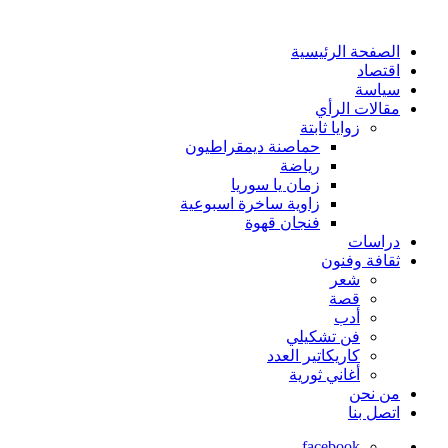
الصفحة الرئيسية
اقتصاد
سياسة
مقالات الرأي
زوايا ثابتة
حماصنة ديمقراطيون
رياضة
زمان يا سوريا
زاوية ساخرة اسبوعية
فنجان قهوة
دراسات
ثقافة وفنون
شعر
قصة
أدب
فن تشكيلي
كاريكاتير العدد
أغاني ثورية
من نحن
اتصل بنا
facebook