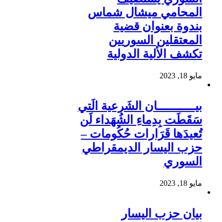
المحامي ميشال شماس
بندوة بعنوان قضية
المعتقلين السوريين
تكشف الألية الدولية
مايو 18, 2023
بيـــــــــــان الشَرعية الَتي
سَقَطَت بِدِماءِ الشُهَداء لَن
تُعيدَها قَرَارات حُكُومات –
حزب اليسار الديمقراطي
السوري
مايو 18, 2023
بيان حزب اليسار