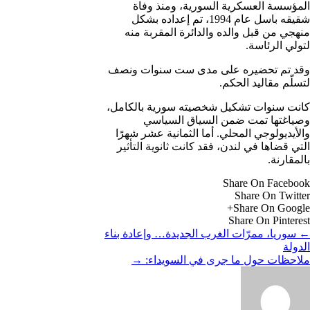
المؤسسة العسكرية السورية، ومنذ وفاة
شقيقه باسل عام 1994، تم إعداده بشكل
منهجي من قبل والده والدائرة المقربة منه
لتولي الرئاسة.
وقد تم تحضيره على مدى ست سنوات ونصف
لتسلّم مقاليد الحكم.
كانت سنوات تشكيل شخصيته سورية بالكامل،
وصياغتها تمت ضمن السياق السياسي
والأيديولوجي المحلي. أما الثمانية عشر شهرًا
التي قضاها في لندن، فقد كانت ثانوية التأثير
بالمقارنة.
Share On Facebook
Share On Twitter
Share On Google+
Share On Pinterest
←
سوريا، ممرّات الغرب الجديدة… وإعادة بناء
الدولة
ملاحظات حول ما جرى في السويداء:
→