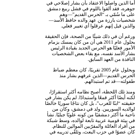
أما الذين واصلوا الاعتقاد بأن بشار إصلاحي في
جوهره، فقد ألقوا باللوم في فشل ربيع دمشق
على ما سُمّي بـ “الحرس القديم”—وهم
شخصيات بارزة من عهد والده حافظ الأسد—
والذين قيل إنهم عرقلوا أي تغيير فعلي.
ورغم أن في ذلك شيئًا من الصحة، فإن الحقيقة
بحلول عام 2011 هي أن من كان يمسك بزمام
الأمور فعليًا هو الحرس الجديد بقيادة الرئيس
بشار الأسد نفسه، مع بقاء بعض الشخصيات
النافذة من العهد السابق.
وبحلول عام 2005 تقريبًا، كان معظم ضباط
الحرس القديم—الذين عرفهم بشار منذ
طفولته—قد تم استبدالهم.
ومنذ تلك اللحظة، أصبح نظامه أكثر استقرارًا،
لكنه أيضًا أكثر قمعًا واستبدادًا. لم يكن بشار في
حقيقته “ابنًا للغرب”، بل كان نتاجًا سوريًا خالصًا
لوالديه السوريين. ولد في دمشق، وكان من
ناحية ما أكثر دمشقيًا من كونه علويًا جبليًا. نشأ
في بيئة قومية عربية تابعة لوالده، وسط شبكة
من أفراد العائلة والمقرّبين الموالين للنظام.
كان عضوًا في حزب البعث، وتلقّى تدريبه في