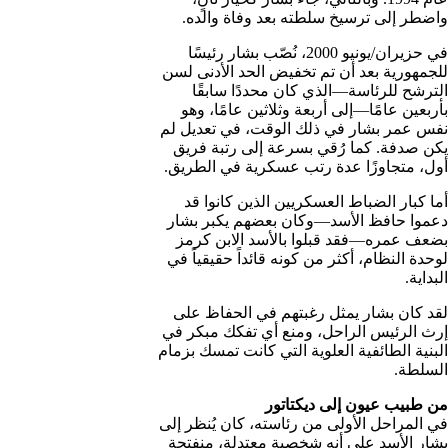
واضطر إلى ترسيخ سلطته بعد وفاة والده.
في حزيران/يونيو 2000، نُصّب بشار رئيسًا
للجمهورية بعد أن تم تخفيض الحد الأدنى لسن
الترشح للرئاسة—الذي كان محددًا سابقًا
بأربعين عامًا—إلى أربعة وثلاثين عامًا، وهو
نفس عمر بشار في ذلك الوقت، في تعديل لم
يكن صدفة. كما رُقي بسرعة إلى رتبة فريق
أول، متجاوزًا عدة رتب عسكرية في الطريق.
أما كبار الضباط العسكريين الذين كانوا قد
دعموا حافظ الأسد—وكان بعضهم يكبر بشار
بضعف عمره—فقد قبلوا بالأسد الابن كرمز
لوحدة النظام، أكثر من كونه قائداً حقيقياً في
البداية.
لقد كان بشار يمثل رغبتهم في الحفاظ على
إرث الرئيس الراحل، ومنع أي تفكك مبكر في
البنية الطائفية العلوية التي كانت تمسك بزمام
السلطة.
من طبيب عيون إلى ديكتاتور
في المراحل الأولى من رئاسته، كان يُنظر إلى
بشار الأسد على أنه شخصية معتدلة، منفتحة