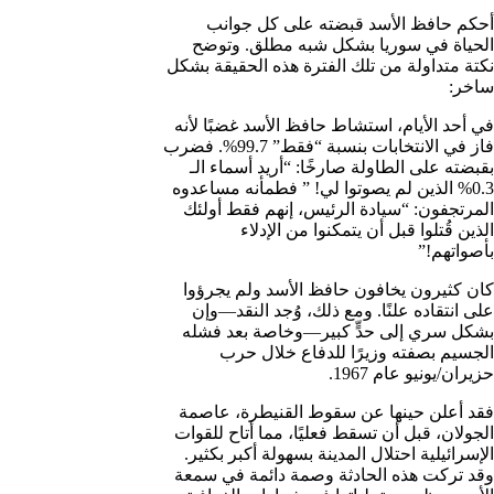
أحكم حافظ الأسد قبضته على كل جوانب
الحياة في سوريا بشكل شبه مطلق. وتوضح
نكتة متداولة من تلك الفترة هذه الحقيقة بشكل
ساخر:
في أحد الأيام، استشاط حافظ الأسد غضبًا لأنه
فاز في الانتخابات بنسبة “فقط” 99.7%. فضرب
بقبضته على الطاولة صارخًا: “أريد أسماء الـ
0.3% الذين لم يصوتوا لي! ” فطمأنه مساعدوه
المرتجفون: “سيادة الرئيس، إنهم فقط أولئك
الذين قُتلوا قبل أن يتمكنوا من الإدلاء
بأصواتهم!”
كان كثيرون يخافون حافظ الأسد ولم يجرؤوا
على انتقاده علنًا. ومع ذلك، وُجد النقد—وإن
بشكل سري إلى حدٍّ كبير—وخاصة بعد فشله
الجسيم بصفته وزيرًا للدفاع خلال حرب
حزيران/يونيو عام 1967.
فقد أعلن حينها عن سقوط القنيطرة، عاصمة
الجولان، قبل أن تسقط فعليًا، مما أتاح للقوات
الإسرائيلية احتلال المدينة بسهولة أكبر بكثير.
وقد تركت هذه الحادثة وصمة دائمة في سمعة