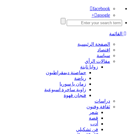
facebook
google+
القائمة
الصفحة الرئيسية
اقتصاد
سياسة
مقالات الرأي
زوايا ثابتة
حماصنة ديمقراطيون
رياضة
زمان يا سوريا
زاوية ساخرة اسبوعية
فنجان قهوة
دراسات
ثقافة وفنون
شعر
قصة
أدب
فن تشكيلي