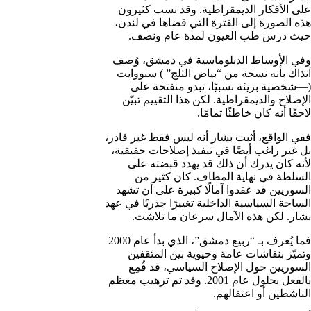
على الأفكار الديمقراطية. وقد نسب كثيرون
هذه الصورة إلى الفترة التي قضاها في لندن،
حيث درس طب العيون لمدة عام ونصف.
وفي الأوساط الدبلوماسية في دمشق، وُصف
آنذاك بأنه نسخة من “بياض الثلج” ) سنووايت
(—شخصية بريئة نسبيًا، تبدو منفتحة على
الإصلاح والديمقراطية. لكن هذا التقييم تبيّن
لاحقًا أنه كان خاطئًا تمامًا.
ففي الواقع، أثبت بشار أنه ليس فقط غير قادر،
بل غير راغب أيضًا في تنفيذ إصلاحات حقيقية،
لأنه كان يدرك أن ذلك قد يهدد قبضته على
السلطة في نهاية المطاف. كان كثير من
السوريين قد عقدوا آمالًا كبيرة على أن تشهد
الساحة السياسية الداخلية تغييرًا جذريًا في عهد
بشار. لكن هذه الآمال سرعان ما تلاشت.
فما يُعرف بـ “ربيع دمشق”، الذي بدأ عام 2000
وتميّز بنقاشات عامة وحيوية بين المثقفين
السوريين حول الإصلاح السياسي، قد قُمِع
بالفعل بحلول عام 2001. وقد تم ترهيب معظم
الناشطين أو اعتقالهم.