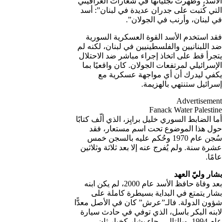
الأسد، وظهرت تجلياتها في شعارات الغرافيتي
التي كُتبت على جدران عديدة في لبنان”: أسد
في لبنان، وأرنب في الجولان”.
فقد استخدم الأسد القوة العسكرية السورية
ضد اللبنانيين والفلسطينيين في لبنان، لكنه لم
يتجرأ قط على اتخاذ إجراء مباشر ضد الاحتلال
الإسرائيلي لمرتفعات الجولان. كان واقعيًا بما
يكفي ليدرك أن أي مواجهة عسكرية مع
إسرائيل ستنتهي بالهزيمة.
Advertisement
Fanack Water Palestine
أما الضابط السوري خليل برايِز، الذي ألّف كتابًا
حول هذا الموضوع تحت اسم مستعار، فقد
سُجن عام 1970 وحُكم عليه بالسجن خمس
عشرة سنة. ولم يُفرج عنه إلا بعد ثلاثة وثلاثين
عامًا.
بشار وليّ العهد
بعد وفاة حافظ الأسد عام 2000، لم يكن ابنه
بشار يتمتع في البداية بسيطرة كاملة على
شؤون الدولة. فالـ”عرش” كان في الأصل معدًّا
لابنه البكر باسل، الذي توفي في حادث سيارة
عام 1994. وبالتالي، جاء بشار كخيار ثانٍ،