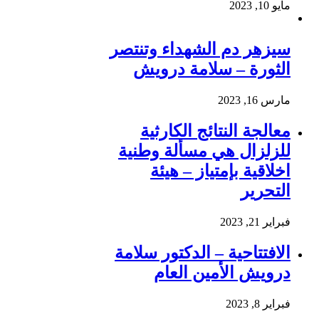
مايو 10, 2023
سيزهر دم الشهداء وتنتصر
الثورة – سلامة درويش
مارس 16, 2023
معالجة النتائج الكارثية
للزلزال هي مسألة وطنية
اخلاقية بإمتياز – هيئة
التحرير
فبراير 21, 2023
الافتتاحية – الدكتور سلامة
درويش الأمين العام
فبراير 8, 2023