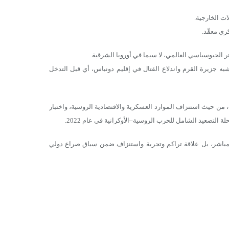
ت الخارجية.
ري معقّد.
 الجيوسياسي العالمي، لا سيما في أوروبا الشرقية.
ية كانت قد بدأت فعليًا عام 2014 مع ضم روسيا لشبه جزيرة القرم واندلاع القتال في إقليم دونباس، أي قبل التدخل
، من حيث استنزاف الموارد العسكرية والاقتصادية الروسية، واختبار
التصعيد الشامل للحرب الروسية–الأوكرانية في عام 2022.
 مباشر، بل علاقة تراكم وتجربة واستنزاف ضمن سياق صراع دولي