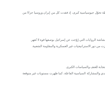
 نحو 13 عامًا من الحرب) شكّل نقطة تحوّل جيوسياسية كبرى، إذ فقدت كل من إيران وروسيا جزءًا من
ة الروايات التي رُوّجت عن إسرائيل بوصفها قوة لا تُقهر.
من دور الاستراتيجيات غير العسكرية والمقاومة الشعبية.
جابة للعنف والسياسات الكبرى.
لنقدي والمشاركة السياسية الفاعلة، كما ظهرت مستويات غير متوقعة