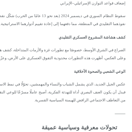
إضعاف قواعد التوازن الإسرائيلي–الإيراني
سقوط النظام السوري في ديسمبر 2024 (بعد
نفوذهما التقليدي في المنطقة، مما دفعهما إلى إعادة تقييم أدوارهما الاستراتيجية.
كشف هشاشة المشروع العسكري التقليدي
الصراع في الشرق الأوسط، خصوصًا مع تطورات غزة والأزمات المتداخلة، كشف هشاش
وعلى العكس، أظهرت هذه التطورات محدودية التفوق العسكري على الأرض، وعزّزت 
الوعي الشعبي والصحوة الأخلاقية
عكس الجيل الجديد، الذي يشمل الشباب والنساء والمهمشين، تحوّلًا في نمط الاست
فبدل أن يكون العنف البصري أداة للتهدئة الفكرية، أصبح عاملًا مسرّعًا للوعي ا
من التعاطف الاجتماعي الرافض للهيمنة السياسية القسرية.
⸻
تحولات معرفية وسياسية عميقة