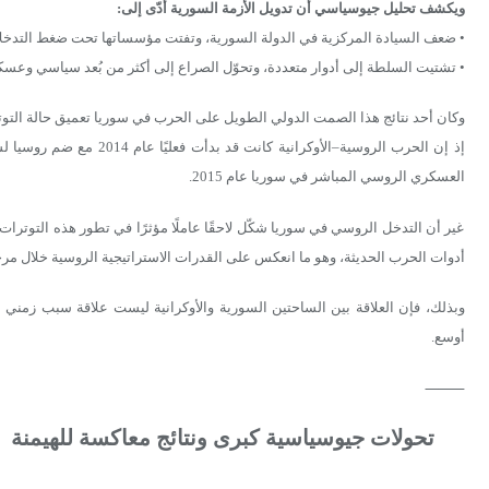
ويكشف تحليل جيوسياسي أن تدويل الأزمة السورية أدّى إلى:
• ضعف السيادة المركزية في الدولة السورية، وتفتت مؤسساتها تحت ضغط التدخلا
• تشتيت السلطة إلى أدوار متعددة، وتحوّل الصراع إلى أكثر من بُعد سياسي وعسك
وكان أحد نتائج هذا الصمت الدولي الطويل على الحرب في سوريا تعميق حالة التوتر
إذ إن الحرب الروسية–الأوكران
العسكري الروسي المباشر في سوريا عام 2015.
غير أن التدخل الروسي في سوريا شكّل لاحقًا عاملًا مؤثرًا في تطور هذه التوترات
أدوات الحرب الحديثة، وهو ما انعكس على القدرات الاستراتيجية الروسية خلال مرحلة 
وبذلك، فإن العلاقة بين الساحتين السورية والأوكرانية ليست علاقة سبب زمني
أوسع.
⸻
تحولات جيوسياسية كبرى ونتائج معاكسة للهيمنة