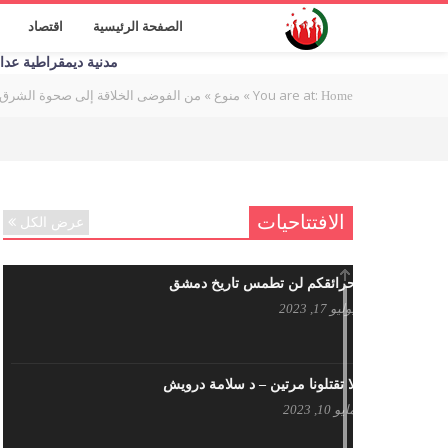
الصفحة الرئيسية
اقتصاد
مدنية ديمقراطية عدالة اج
You are at:
»
»
من الفوضى الخلاقة إلى صحوة الشرق 
Home
منوع
الافتتاحيات
عرض الكل
حرائقكم لن تطمس تاريخ دمشق
يوليو 17, 2023
لا تقتلونا مرتين – د سلامة درويش
مايو 10, 2023