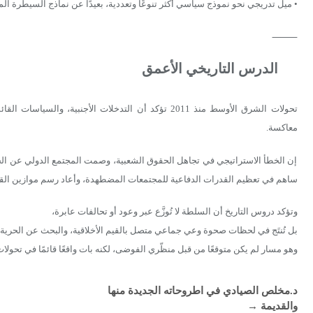
• ميل تدريجي نحو نموذج سياسي أكثر تنوعًا وتعددية، بعيدًا عن نماذج السيطرة الم
⸻
الدرس التاريخي الأعمق
تحولات الشرق الأوسط منذ 2011 تؤكد أن التدخلات الأجنبية
معاكسة.
إن الخطأ الاستراتيجي في تجاهل الحقوق الشعبية، وصمت المجتمع الدولي عن الحرب 
ساهم في تعظيم القدرات الدفاعية للمجتمعات المضطهدة، وأعاد رسم موازين القوة
وتؤكد دروس التاريخ أن السلطة لا تُوزَّع عبر وعود أو تحالفات عابرة،
بل تُنتَج في لحظات صحوة وعي جماعي متصل بالقيم الأخلاقية، والبحث عن الحرية،
وهو مسار لم يكن متوقعًا من قبل منظّري الفوضى، لكنه بات واقعًا قائمًا في تحول
د.مخلص الصيادي في اطروحاته الجديدة منها
والقديمة
→