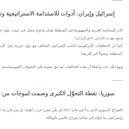
⸻
إسرائيل وإيران: أدوات للاستدامة الاستراتيجية وتح
كان للسياسة الغربية والصهيونية في المنطقة هدف واضح يتمثل في تثبيت نفوذ ح
وجود تهديد خارجي دائم (إيران).
كما أن الاتفاقيات الإبراهيمية أتاحت لإسرائيل التحالف مع دول عربية مثل ا
المنطقة، وصولاً إلى إفريقيا.
ومع ذلك، بات واضحًا أن هذه التحالفات لم تبقَ عصية على التحولات الجيوسياسي
⸻
سوريا: نقطة التحوّل الكبرى وصمت لموجات من ا
الصراع السوري الذي بدأ في عام 2011 لم يكن مجرد حرب أه
وإسرائيل، ما حوّله إلى ساحة صراع عالمي بالوكالة.