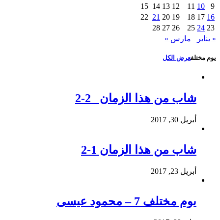
15
14
13
12
11
10
9
22
21
20
19
18
17
16
28
27
26
25
24
23
« يناير
مارس »
يوم مختلف
عرض الكل
شاب من هذا الزمان 2-2
أبريل 30, 2017
شاب من هذا الزمان 1-2
أبريل 23, 2017
يوم مختلف 7 – محمود عيسى