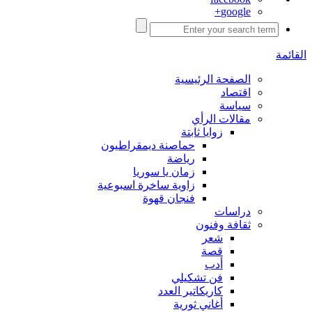
google+
القائمة
الصفحة الرئيسية
اقتصاد
سياسة
مقالات الرأي
زوايا ثابتة
حماصنة ديمقراطيون
رياضة
زمان يا سوريا
زاوية ساخرة اسبوعية
فنجان قهوة
دراسات
ثقافة وفنون
شعر
قصة
أدب
فن تشكيلي
كاريكاتير العدد
أغاني ثورية