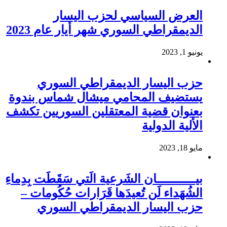
العرض السياسي لحزب اليسار
الديمقراطي السوري شهر أيار عام 2023
يونيو 1, 2023
حزب اليسار الديمقراطي السوري
يستضيف المحامي ميشال شماس بندوة
بعنوان قضية المعتقلين السوريين تكشف
الألية الدولية
مايو 18, 2023
بيـــــــــــان الشَرعية الَتي سَقَطَت بِدِماءِ
الشُهَداء لَن تُعيدَها قَرَارات حُكُومات –
حزب اليسار الديمقراطي السوري