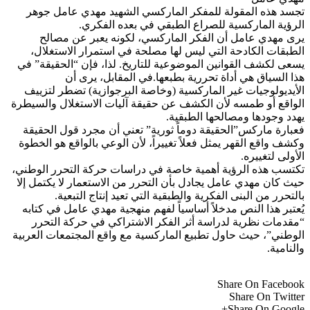
تجسد هذه المقولة للمفكر الماركسي الشهيد مهدي عامل جوهر
الرؤية الماركسية للصراع الطبقي في بعده الفكري.
يرى مهدي عامل أن الفكر الماركسي، لكونه يعبر عن مصالح
الطبقات الكادحة التي ليس لها مصلحة في استمرار الاستغلال،
يسعى لكشف القوانين الموضوعية للتاريخ. لذا، فإن “الحقيقة” في
هذا السياق هي أداة تحررية بطبعها.في المقابل، يرى أن
الأيديولوجيات غير الماركسية (وخاصة البرجوازية) تضطر لتزييف
الواقع أو طمسه لأن الكشف عن حقيقة آليات الاستغلال والسيطرة
يهدد وجودها ومصالحها الطبقية.
فعبارة ماركس”الحقيقة دوماً ثورية” تعني أن مجرد قول الحقيقة
وكشف واقع القهر يمثل فعلاً تغييراً، لأن الوعي بالواقع هو الخطوة
الأولى لتغييره.
تكتسب هذه الرؤية أهمية خاصة في دراسات حركة التحرر الوطني،
حيث كان مهدي عامل يجادل بأن التحرر من الاستعمار لا يكتمل إلا
بالتحرر من البنى الفكرية والطبقية التي تعيد إنتاج التبعية.
يُعتبر هذا النص مدخلاً أساسياً لفهم منهجية مهدي عامل في كتابه
“مقدمات نظرية لدراسة أثر الفكر الاشتراكي في حركة التحرر
الوطني”، حيث حاول تطبيع الماركسية مع واقع المجتمعات العربية
والنامية.
Share On Facebook
Share On Twitter
Share On Google+