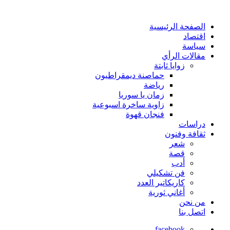
الصفحة الرئيسية
اقتصاد
سياسة
مقالات الرأي
زوايا ثابتة
حماصنة ديمقراطيون
رياضة
زمان يا سوريا
زاوية ساخرة اسبوعية
فنجان قهوة
دراسات
ثقافة وفنون
شعر
قصة
أدب
فن تشكيلي
كاريكاتير العدد
أغاني ثورية
من نحن
اتصل بنا
facebook