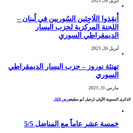
أبريل 26, 2023
أَنقِذوا اللَاجِئين السُوريين في لُبنان –
اللجنة المركزية لحزب اليسار
الديمقراطي السوري
أبريل 26, 2023
تهنئة نوروز – حزب اليسار الديمقراطي
السوري
مارس 31, 2023
الذكرى السنوية الأولى لرحيل أبو مطيع
عرض الكل
خمسة عشر عاماً مع المناضل 5/5