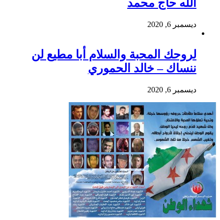
الله حاج محمد
ديسمبر 6, 2020
لروحك المحبة والسلام أبا مطيع لن
ننساك – خالد الحموري
ديسمبر 6, 2020