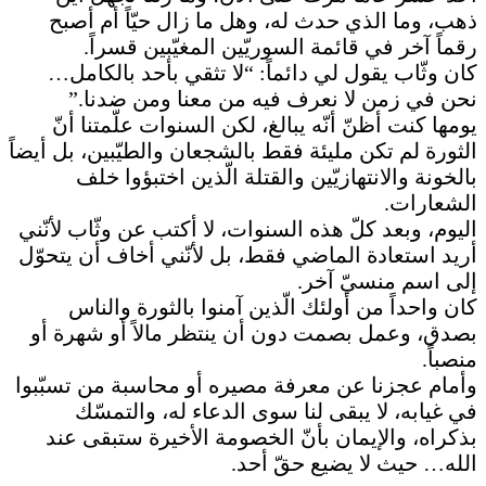
ذهب، وما الذي حدث له، وهل ما زال حيّاً أم أصبح
رقماً آخر في قائمة السوريّين المغيّبين قسراً.
كان وثّاب يقول لي دائماً: “لا تثقي بأحد بالكامل…
نحن في زمن لا نعرف فيه من معنا ومن ضدنا.”
يومها كنت أظنّ أنّه يبالغ، لكن السنوات علّمتنا أنّ
الثورة لم تكن مليئة فقط بالشجعان والطيّبين، بل أيضاً
بالخونة والانتهازيّين والقتلة الّذين اختبؤوا خلف
الشعارات.
اليوم، وبعد كلّ هذه السنوات، لا أكتب عن وثّاب لأنّني
أريد استعادة الماضي فقط، بل لأنّني أخاف أن يتحوّل
إلى اسم منسيّ آخر.
كان واحداً من أولئك الّذين آمنوا بالثورة والناس
بصدق، وعمل بصمت دون أن ينتظر مالاً أو شهرة أو
منصباً.
وأمام عجزنا عن معرفة مصيره أو محاسبة من تسبّبوا
في غيابه، لا يبقى لنا سوى الدعاء له، والتمسّك
بذكراه، والإيمان بأنّ الخصومة الأخيرة ستبقى عند
الله… حيث لا يضيع حقّ أحد.