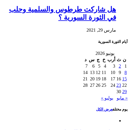
هل شاركت طرطوس والسلمية وحلب
في الثورة السورية ؟
مارس 29, 2021
أيام الثورة السورية
يونيو 2026
ن
ث
أرب
خ
ج
س
د
7
6
5
4
3
2
1
14
13
12
11
10
9
8
21
20
19
18
17
16
15
28
27
26
25
24
23
22
30
29
« مايو
يوليو »
يوم مختلف
عرض الكل