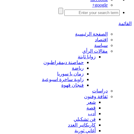
google+
القائمة
الصفحة الرئيسية
اقتصاد
سياسة
مقالات الرأي
زوايا ثابتة
حماصنة ديمقراطيون
رياضة
زمان يا سوريا
زاوية ساخرة اسبوعية
فنجان قهوة
دراسات
ثقافة وفنون
شعر
قصة
أدب
فن تشكيلي
كاريكاتير العدد
أغاني ثورية