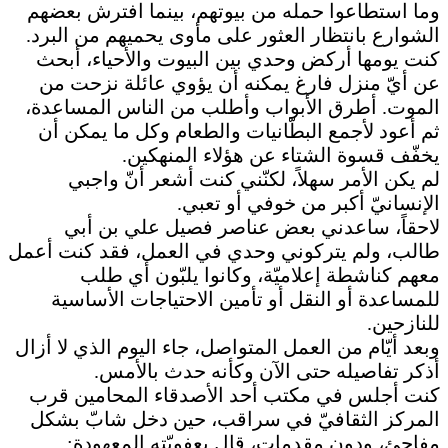
وما استطاعوا حمله من بيوتهم، بينما افترش بعضهم
الشوارع بانتظار العثور على مأوى يحميهم من البرد.
كنت يومها أركض وحدي بين البيوت والأحياء، أبحث
عن أيّ منزل فارغ يمكنه أن يؤوي عائلة نزحت من
الموت. أطرق الأبواب وأطلب من الناس المساعدة،
ثم أعود لأجمع البطّانيات والطعام وكل ما يمكن أن
يخفّف قسوة الشتاء عن هؤلاء المنهكين.
لم يكن الأمر سهلاً، لكنّني كنت أشعر أنّ واجبي
الإنسانيّ أكبر من خوفي أو تعبي.
لاحقاً، ساعدني بعض عناصر فصيل علي بن أبي
طالب، ولم يتركوني وحدي في العمل، فقد كنت أعمل
معهم كناشطة إعلاميّة، وكانوا يلبّون أي طلب
للمساعدة أو النقل أو تأمين الاحتياجات الأساسية
للنازحين.
وبعد أيّام من العمل المتواصل، جاء اليوم الذي لا أزال
أذكر تفاصيله حتى الآن وكأنه حدث بالأمس.
كنت أجلس في مكتب أحد الأصدقاء المحامين قرب
المركز الثقافيّ في سراقب، حين دخل شابّ بشكل
مفاجئ، ودون مقدمات، قال بعفويّته المعهودة: