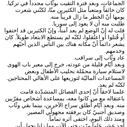
الجماعات، وبعد فترة التقيت بوثّاب مجدداً في تركيا.
كان خائفاً ومتعباً مثل الكثيرين منّا، لكنّني شعرت
يومها أنّ الخطر ما زال قريباً منه.
طلبت منه أن لا يعود إلى سوريا.
قلت له إنّ الوضع لم يعد آمناً، وإنّ الكثيرين قد اختفوا
أو قُتلوا أو اعتُقلوا، لكنّه لم يستطع الابتعاد طويلاً. كان
يشعر دائماً أنّ مكانه هناك بين الناس الذين أحبّهم
وخدمهم.
عاد وثّاب إلى سراقب.
وبعد أيّام قليلة من عودته، خرج إلى معبر باب الهوى
لاستلام سيارة محمّلة بحليب الأطفال وبعض
المساعدات الماليّة لتوزيعها على الأهالي المحتاجين.
لكنّه لم يعد.
علمنا لاحقاً أنّ إحدى الفصائل المتشدّدة قامت
باعتقاله مع من كانوا معه، بمساعدة أشخاص مقرّبين
منه. وبعد أيّام أُطلق سراح الآخرين، بينما بقي وثّاب
وصديق أجنبيّ كان برفقته مجهولَي المصير.
ومنذ ذلك اليوم، اختفى أثره تماماً.
أحد عشر عاماً مرّت حتى الآن، وما زلنا نجهل أين