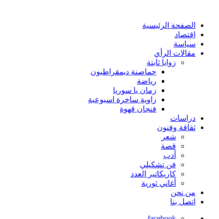
الصفحة الرئيسية
اقتصاد
سياسة
مقالات الرأي
زوايا ثابتة
حماصنة ديمقراطيون
رياضة
زمان يا سوريا
زاوية ساخرة اسبوعية
فنجان قهوة
دراسات
ثقافة وفنون
شعر
قصة
أدب
فن تشكيلي
كاريكاتير العدد
أغاني ثورية
من نحن
اتصل بنا
facebook