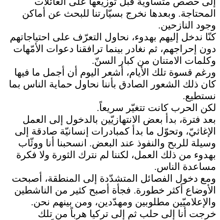
إلى حصص متساوية قبل توزيعها على العائلات
المحتاجة. وبعدها نخرج بسيّارتنا للبحث عن أماكن
وجود النازحين.
كنّا ندخل إليهم بهدوء، نحاول التعرّف على احتياجاتهم
دون إحراجهم، ثم نغادر بينما ترافقنا دعوات الأمّهات
وكلمات الامتنان من كبار السنّ.
ورغم قسوة تلك الأيام، أشعر اليوم أن أجمل ما فيها
كان ذلك الشعور الصادق بأننا نحاول حماية الناس بما
نستطيع.
لكن الحرب كانت تتغيّر سريعاً.
بعد فترة، بدأ بعض الانتهازيّين بالدخول إلى العمل
الإغاثيّ، وتحوّل ما بدأ كمبادرات إنسانيّة صادقة إلى
وسيلة للربح والنفوذ عند البعض. انسحبنا أنا ووثّاب
بهدوء من ذلك العمل، لكننا لم نترك الثورة ولا فكرة
مساعدة الناس.
ومع دخول الفصائل المتشدّدة إلى المنطقة، أصبحت
الأوضاع أكثر خطورة. فجأة أصبح كثير من الناشطين
والإعلاميّين مطلوبين ومهدّدين، ومن بينهم نحن.
خرجت أنا إلى حلب ثم إلى تركيا هرباً من تلك