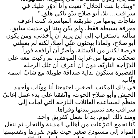
“وينك يا بنت الحلال؟ تعبت وأنا أدوّر عليك في
سراقب… يلا، أبو صلاح بدّو ياكي هلق.”
تفاجأت يومها من طريقته المباشرة. كنت أعرفه
معرفة بسيطة فقط، ولم يكن بيننا أي حديث سابق.
سألته باستغراب إلى أين يريد أن يأخذني، ومن يكون
أبو صلاح، ولماذا يبحثون عنّي أصلاً، لكنه لم يعطني
فرصة لكثير من الأسئلة، وأصرّ أن أرافقه فوراً.
ضحكت وقتها من غرابة الموقف، ثم ركبت معه على
الدرّاجة الناريّة، دون أن أعرف أن تلك الرحلة
القصيرة ستكون بداية صداقة طويلة مع شابّ اسمه
وثّاب.
في ذلك المكتب الصغير، اجتمعنا أنا ووثّاب وأحمد
الحنش وأبو صلاح الحوت، واتّفقنا على بدء عمل إغاثيّ
منظّم لمساعدة العائلات النازحة التي لجأت إلى
سراقب بعد تدمير مدنها وقراها.
ومنذ ذلك اليوم، بدأنا نعمل كفريق واحد.
كنا نجمع التبرّعات من أهالي المدينة والتجار، ثم ننقل
المواد إلى مستودع صغير حيث نقوم بفرزها وتقسيمها