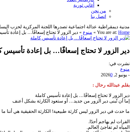
أغاني ثورية
من نحن
اتصل بنا
مدنية ديمقراطية عدالة اجتماعية تصدرها اللجنة المركزية لحزب اليسار الديمقراطي ا
Home
You are at:
»
منوع
»
دير الزور لا تحتاج إسعافًا… بل إعادة تأس
دير الزور لا تحتاج إسعافًا… بل إعادة تأسيس ك
نشرت في:
منوع
-
يونيو 2, 2026
0
بقلم عبدالله رحال :
دير الزور لا تحتاج إسعافًا… بل إعادة تأسيس كاملة
إما أن تُبنى دير الزور من جديد… أو ستعود الكارثة بشكل أعنف
ما حدث في دير الزور ليس كارثة طبيعية! الكارثة الحقيقية هي أننا ما ز
الفرات لم يهاجم أحدًا.
المياه لم تفاجئ العالم.