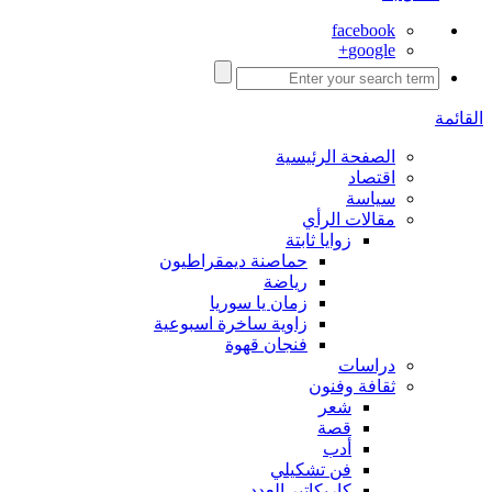
facebook
google+
القائمة
الصفحة الرئيسية
اقتصاد
سياسة
مقالات الرأي
زوايا ثابتة
حماصنة ديمقراطيون
رياضة
زمان يا سوريا
زاوية ساخرة اسبوعية
فنجان قهوة
دراسات
ثقافة وفنون
شعر
قصة
أدب
فن تشكيلي
كاريكاتير العدد