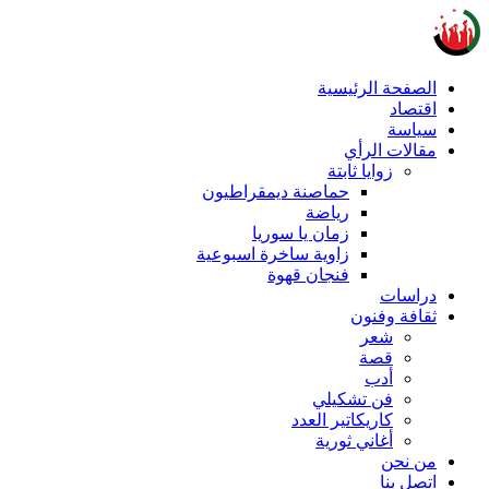
الصفحة الرئيسية
اقتصاد
سياسة
مقالات الرأي
زوايا ثابتة
حماصنة ديمقراطيون
رياضة
زمان يا سوريا
زاوية ساخرة اسبوعية
فنجان قهوة
دراسات
ثقافة وفنون
شعر
قصة
أدب
فن تشكيلي
كاريكاتير العدد
أغاني ثورية
من نحن
اتصل بنا