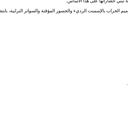
لة تبني حضاراتها على هذا الأساس.
 الخراب بالإسمنت الرديء والجسور المؤقتة والسواتر الترابية، بانتظار 