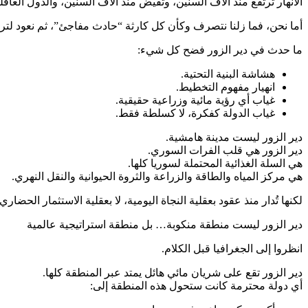
الأنهار ترتفع منذ آلاف السنين، وتفيض منذ آلاف السنين، والدول العاق
أما نحن، فما زلنا نتصرف وكأن كل كارثة “حادث مفاجئ”، ثم نعود لترميم
ما حدث في دير الزور فضح كل شيء:
هشاشة البنية التحتية.
انهيار مفهوم التخطيط.
غياب أي رؤية مائية وزراعية حقيقية.
غياب الدولة كفكرة، لا كسلطة فقط.
دير الزور ليست مدينة هامشية.
دير الزور هي قلب الفرات السوري.
هي السلة الغذائية المحتملة لسوريا كلها.
هي مركز المياه والطاقة والزراعة والثروة الحيوانية والنقل النهري.
لكنها تُدار منذ عقود بعقلية النجاة اليومية، لا بعقلية الاستثمار الحضاري.
دير الزور ليست منطقة منكوبة… بل منطقة استراتيجية عالمية
انظروا إلى الجغرافيا قبل الكلام.
دير الزور تقع على شريان مائي هائل يمتد عبر المنطقة كلها.
أي دولة محترمة كانت ستحول هذه المنطقة إلى: