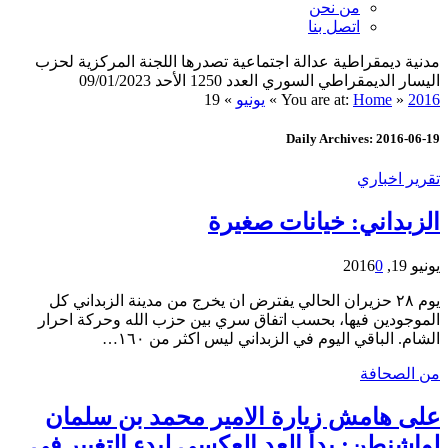
من نحن
اتصل بنا
مدنية ديمقراطية عدالة اجتماعية تصدرها اللجنة المركزية لحزب
اليسار الديمقراطي السوري العدد 1250 الأحد 09/01/2023
2016
»
Home
You are at:
»
يونيو
»
19
Daily Archives: 2016-06-19
تقرير اخباري
الزبداني: خيانات صغيرة
يونيو 19, 2016
0
يوم ٢٨ حزيران الحالي يفترض ان يخرج من مدينة الزبداني كل
الموجودين فيها، بحسب اتفاق سري بين حزب الله وحركة احرار
الشام. الباقي اليوم في الزبداني ليس اكثر من ١٦٠…
من الصحافة
على هامش زيارة الامير محمد بن سلمان
لواشنطن: بدأ العد العكسي لبدء التغيير في