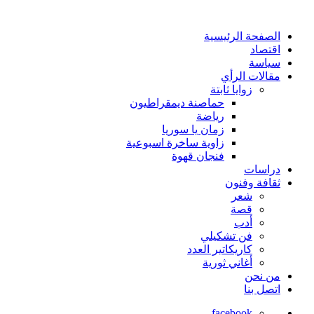
الصفحة الرئيسية
اقتصاد
سياسة
مقالات الرأي
زوايا ثابتة
حماصنة ديمقراطيون
رياضة
زمان يا سوريا
زاوية ساخرة اسبوعية
فنجان قهوة
دراسات
ثقافة وفنون
شعر
قصة
أدب
فن تشكيلي
كاريكاتير العدد
أغاني ثورية
من نحن
اتصل بنا
facebook