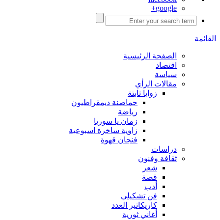
google+
القائمة
الصفحة الرئيسية
اقتصاد
سياسة
مقالات الرأي
زوايا ثابتة
حماصنة ديمقراطيون
رياضة
زمان يا سوريا
زاوية ساخرة اسبوعية
فنجان قهوة
دراسات
ثقافة وفنون
شعر
قصة
أدب
فن تشكيلي
كاريكاتير العدد
أغاني ثورية