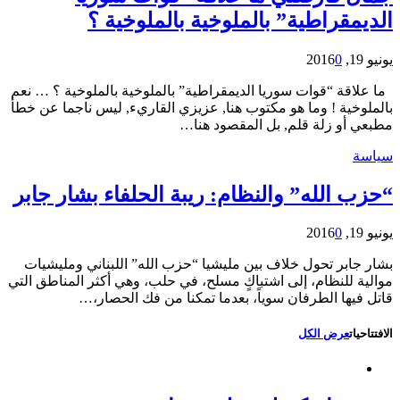
الديمقراطية” بالملوخية بالملوخية ؟
يونيو 19, 2016
0
ما علاقة “قوات سوريا الديمقراطية” بالملوخية بالملوخية ؟ … نعم
بالملوخية ! وما هو مكتوب هنا, عزيزي القاريء, ليس ناجما عن خطأ
مطبعي أو زلة قلم, بل المقصود هنا…
سياسة
“حزب الله” والنظام: ريبة الحلفاء بشار جابر
يونيو 19, 2016
0
بشار جابر تحول خلاف بين مليشيا “حزب الله” اللبناني ومليشيات
موالية للنظام، إلى اشتباكٍ مسلح، في حلب، وهي أكثر المناطق التي
قاتل فيها الطرفان سوياً، بعدما تمكنا من فك الحصار،…
الافتتاحيات
عرض الكل