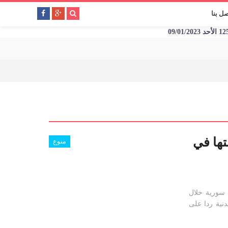
صل بنا
تها في
منوع
 سورية خلال
دنية ردا على