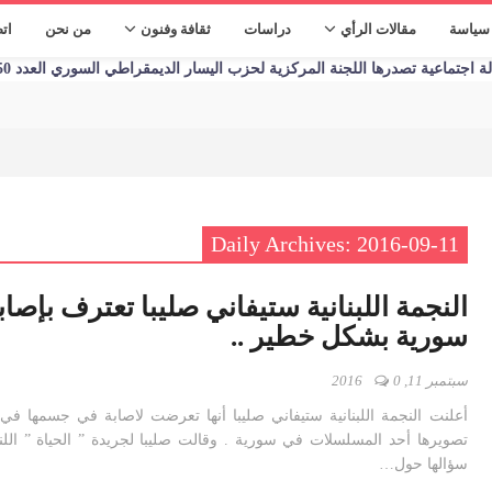
سياسة
مقالات الرأي
دراسات
ثقافة وفنون
من نحن
ات
تماعية تصدرها اللجنة المركزية لحزب اليسار الديمقراطي السوري العدد 1250 الأحد 09/01/2023
Daily Archives: 2016-09-11
النجمة اللبنانية ستيفاني صليبا تعترف بإصاب
سورية بشكل خطير ..
سبتمبر 11, 2016
0
أعلنت النجمة اللبنانية ستيفاني صليبا أنها تعرضت لاصابة في جسمها في
تصويرها أحد المسلسلات في سورية . وقالت صليبا لجريدة ” الحياة ” اللن
سؤالها حول…