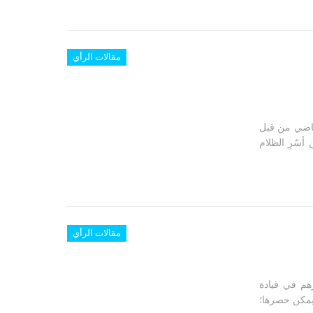
مقالات الرأي
ش منها وتحريرها يوم الأربعاء 24 آب الماضي من قبل
سّرِ الظلام
مقالات الرأي
رهم في قيادة
 يمكن حصرها؛