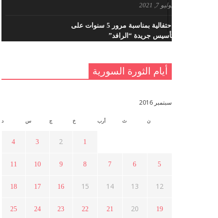
يوليو 7, 2021
احتفالية بمناسبة مرور 5 سنوات على
تأسيس جريدة “الرافد”
مايو 23, 2021
أيام الثورة السورية
القدس والربيع العربي في ندوة لحزب
اليسار
مايو 15, 2021
سبتمبر 2016
ن
ث
أرب
خ
ج
س
د
أسبوع ثقافي في ذكرى الاستقلال
أبريل 16, 2021
2
4
3
1
11
10
9
8
7
6
5
ما هي حقيقة مشاركة السويداء في
الثورة السورية ؟
15
14
13
12
18
17
16
أبريل 12, 2021
20
25
24
23
22
21
19