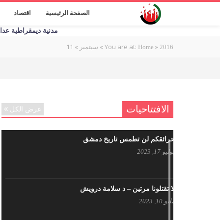
الصفحة الرئيسية
اقتصاد
مدنية ديمقراطية عدالة اج
11
»
»
You are at:
»
2016
Home
سبتمبر
الافتتاحيات
عرض الكل
حرائقكم لن تطمس تاريخ دمشق
يوليو 17, 2023
لا تقتلونا مرتين – د سلامة درويش
مايو 10, 2023