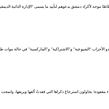
 موجه لأكراد دمشق يدعوهم لتأييد ما يسمى “الإدارة الذاتية الدي
و الأحزاب “الشيوعية” و”الاشتراكية” و”الماركسية” في حالة موات طوي
 مفقودة؛ يحاولون استرجاعَ ذكراها التي فقدتْ ألقها وبريقها، وانمحت ف