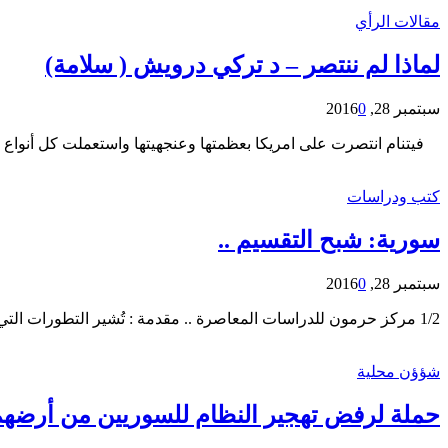
مقالات الرأي
لماذا لم ننتصر – د تركي درويش ( سلامة)
سبتمبر 28, 2016
0
فيتنام انتصرت على امريكا بعظمتها وعنجهيتها واستعملت كل أنواع الأ
كتب ودراسات
سورية: شبح التقسيم ..
سبتمبر 28, 2016
0
1/2 مركز حرمون للدراسات المعاصرة .. مقدمة : تُشير التطورات التي شهدتها الأشهر الأخيرة على صعيد المسألة السورية، أو في الحرب الدائرة في سورية وعليها، إلى أن شبح التقسيم ما…
شؤؤن محلية
حملة لرفض تهجير النظام للسوريين من أرضهم 