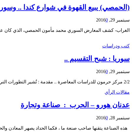
(الحمصي) يبيع القهوة في شوارع كندا .. وسور
سبتمبر 29, 2016
0
الغراب- كشف المعارض السوري محمد مأمون الحمصي، الذي كان عض
كتب ودراسات
سوريا : شبح التقسيم ..
سبتمبر 29, 2016
0
2/2 مركز حرمون للدراسات المعاصرة .. مقدمة : تُشير التطورات التي شهدتها الأشهر الأخيرة على صعيد المسألة السورية، أو في الحرب الدائرة في سورية وعليها، إلى أن شبح التقسيم ما…
مقالات الرأي
عدنان هورو – الحرب : صناعة وتجارة
سبتمبر 28, 2016
0
هذه الصناعة يتقنها صاحب صنعة ما ، فكما الحداد يصهر المعادن والح