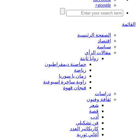
google+
القائمة
الصفحة الرئيسية
اقتصاد
سياسة
مقالات الرأي
زوايا ثابتة
حماصنة ديمقراطيون
رياضة
زمان يا سوريا
زاوية ساخرة اسبوعية
فنجان قهوة
دراسات
ثقافة وفنون
شعر
قصة
أدب
فن تشكيلي
كاريكاتير العدد
أغاني ثورية