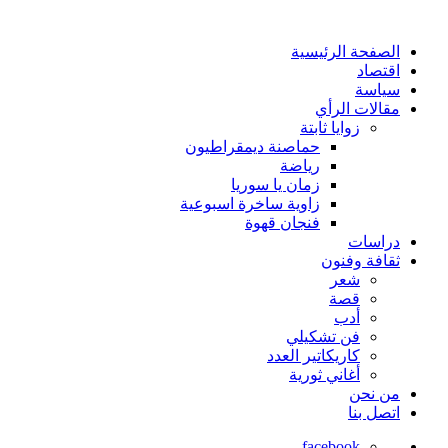
الصفحة الرئيسية
اقتصاد
سياسة
مقالات الرأي
زوايا ثابتة
حماصنة ديمقراطيون
رياضة
زمان يا سوريا
زاوية ساخرة اسبوعية
فنجان قهوة
دراسات
ثقافة وفنون
شعر
قصة
أدب
فن تشكيلي
كاريكاتير العدد
أغاني ثورية
من نحن
اتصل بنا
facebook