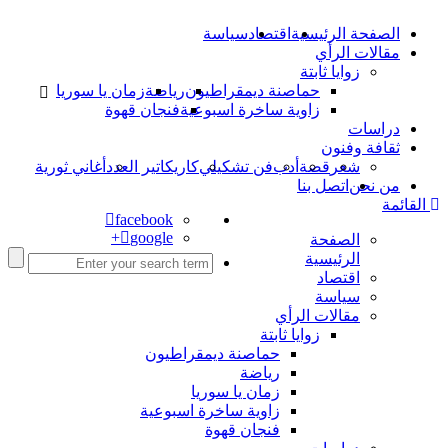
الصفحة الرئيسية
اقتصاد
سياسة
مقالات الرأي
زوايا ثابتة
حماصنة ديمقراطيون
رياضة
زمان يا سوريا
زاوية ساخرة اسبوعية
فنجان قهوة
دراسات
ثقافة وفنون
شعر
قصة
أدب
فن تشكيلي
كاريكاتير العدد
أغاني ثورية
من نحن
اتصل بنا
القائمة
facebook
google+
الصفحة
الرئيسية
اقتصاد
سياسة
مقالات الرأي
زوايا ثابتة
حماصنة ديمقراطيون
رياضة
زمان يا سوريا
زاوية ساخرة اسبوعية
فنجان قهوة