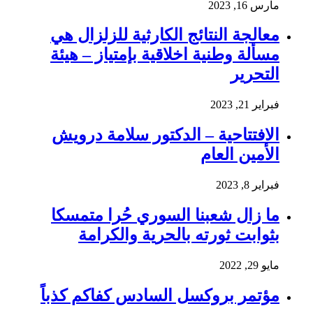
مارس 16, 2023
معالجة النتائج الكارثية للزلزال هي
مسألة وطنية اخلاقية بإمتياز – هيئة
التحرير
فبراير 21, 2023
الافتتاحية – الدكتور سلامة درويش
الأمين العام
فبراير 8, 2023
ما زال شعبنا السوري حُرا متمسكا
بثوابت ثورته بالحرية والكرامة
مايو 29, 2022
مؤتمر بروكسل السادس كفاكم كذباً