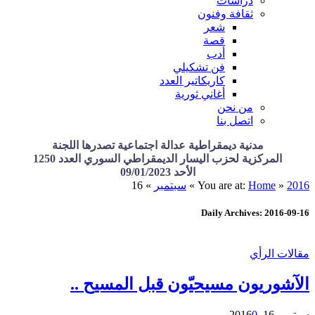
دراسات
ثقافة وفنون
شعر
قصة
أدب
فن تشكيلي
كاريكاتير العدد
أغاني ثورية
من نحن
اتصل بنا
مدنية ديمقراطية عدالة اجتماعية تصدرها اللجنة
المركزية لحزب اليسار الديمقراطي السوري العدد 1250
الأحد 09/01/2023
2016
»
Home
You are at:
»
سبتمبر
»
16
Daily Archives: 2016-09-16
مقالات الرأي
الآشوريون مسيحيّون قبل المسيح ..
سبتمبر 16, 2016
0