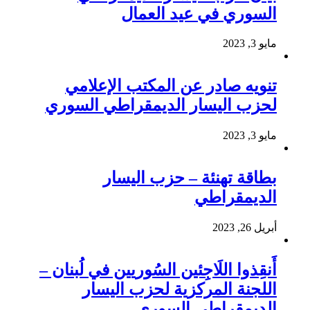
السوري في عيد العمال
مايو 3, 2023
تنويه صادر عن المكتب الإعلامي
لحزب اليسار الديمقراطي السوري
مايو 3, 2023
بطاقة تهنئة – حزب اليسار
الديمقراطي
أبريل 26, 2023
أَنقِذوا اللَاجِئين السُوريين في لُبنان –
اللجنة المركزية لحزب اليسار
الديمقراطي السوري