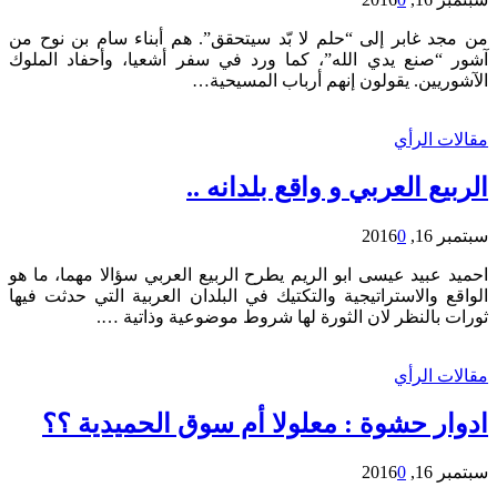
من مجد غابر إلى “حلم لا بّد سيتحقق”. هم أبناء سام بن نوح من
آشور “صنع يدي الله”، كما ورد في سفر أشعيا، وأحفاد الملوك
الآشوريين. يقولون إنهم أرباب المسيحية…
مقالات الرأي
الربيع العربي و واقع بلدانه ..
سبتمبر 16, 2016
0
احميد عبيد عيسى ابو الريم يطرح الربيع العربي سؤالا مهما، ما هو
الواقع والاستراتيجية والتكتيك في البلدان العربية التي حدثت فيها
ثورات بالنظر ﻻن الثورة لها شروط موضوعية وذاتية ….
مقالات الرأي
ادوار حشوة : معلولا أم سوق الحميدية ؟؟
سبتمبر 16, 2016
0