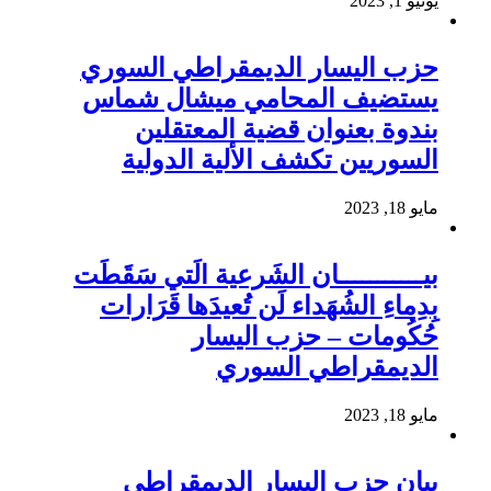
يونيو 1, 2023
حزب اليسار الديمقراطي السوري
يستضيف المحامي ميشال شماس
بندوة بعنوان قضية المعتقلين
السوريين تكشف الألية الدولية
مايو 18, 2023
بيـــــــــــان الشَرعية الَتي سَقَطَت
بِدِماءِ الشُهَداء لَن تُعيدَها قَرَارات
حُكُومات – حزب اليسار
الديمقراطي السوري
مايو 18, 2023
بيان حزب اليسار الديمقراطي