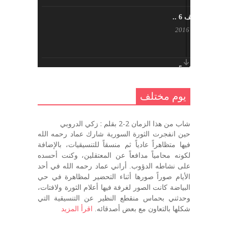
يوم مختلف 6 ..
أكتوبر 17, 2016
يوم مختلف 5 ..
أكتوبر 10, 2016
يوم مختلف
يوم مختلف …
شاب من هذا الزمان 2-2 بقلم : زكي الدروبي
سبتمبر 26, 2016
حين انفجرت الثورة السورية شارك عماد رحمه الله
فيها متظاهراً عادياً ثم منسقاً للتنسيقيات، بالإضافة
لكونه محامياً مدافعاً عن المعتقلين، وكنت أحسده
على نشاطه الدؤوب. أراني عماد رحمه الله في أحد
يوم مختلف 3
الأيام صوراً صورها أثناء التحضير لمظاهرة في حي
سبتمبر 22, 2016
البياضة كانت الصور لغرفة فيها أعلام الثورة ولافتات،
وحدثني بحماس منقطع النظير عن التنسيقية التي
شكلها بالتعاون مع بعض أصدقائه.
اقرأ المزيد
يوم مختلف – اليوم التالي