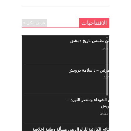
الافتتاحيات
عرض الكل
حرائقكم لن تطمس تاريخ دمشق
يوليو 17, 2023
لا تقتلونا مرتين – د سلامة درويش
مايو 10, 2023
سيزهر دم الشهداء وتنتصر الثورة –
سلامة درويش
مارس 16, 2023
معالجة النتائج الكارثية للزلزال هي مسألة وطنية اخلاقية