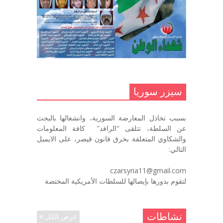
مناضل بحجم الوطن …منصور الاتاسي .
ما زلت خالدا في قلوبنا
ديسمبر 9, 2020
.منصورالاتاسي.( البوصلة في زمن
الضياع )
سيزر سوريا
ديسمبر 7, 2020
بسبب تخاذل المعارضة السورية، وانشغالها بالبحث
في الذكرى السنوية لرحيل الرفيق منصور أتاسي أبو مطيع
عن السلطة، تتلقى “الرافد” كافة المعلومات
رحمه الله. – عبد الله حاج محمد
والشكاوي المتعلقة بخرق قانون قيصر، على الايميل
ديسمبر 6, 2020
التالي:
لروحك المحبة والسلام أبا مطيع لن
czarsyria11@gmail.com
ننساك – خالد الحموري
لتقوم بدورها بإيصالها للسلطات الأمريكية المختصة
ديسمبر 6, 2020
نشاطات
عرض الكل