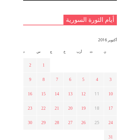
مايو 23, 2021
أيام الثورة السورية
القدس والربيع العربي في ندوة لحزب
اليسار
مايو 15, 2021
أكتوبر 2016
ن
ث
أرب
خ
ج
س
د
أسبوع ثقافي في ذكرى الاستقلال
أبريل 16, 2021
2
1
9
8
7
6
5
4
3
ما هي حقيقة مشاركة السويداء في
الثورة السورية ؟
11
16
15
14
13
12
10
أبريل 12, 2021
18
23
22
21
20
19
17
هل شاركت طرطوس والسلمية وحلب
25
30
29
28
27
26
24
في الثورة السورية ؟
مارس 29, 2021
31