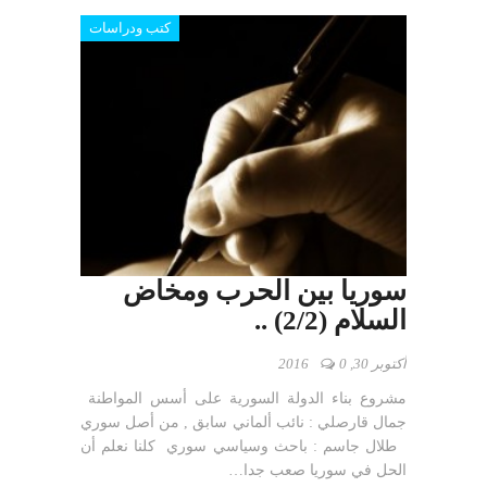
كتب ودراسات
سوريا بين الحرب ومخاض
السلام (2/2) ..
أكتوبر 30, 2016
0
مشروع بناء الدولة السورية على أسس المواطنة
جمال قارصلي : نائب ألماني سابق , من أصل سوري
طلال جاسم : باحث وسياسي سوري كلنا نعلم أن
الحل في سوريا صعب جدا…