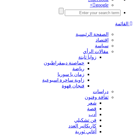
google+
القائمة
الصفحة الرئيسية
اقتصاد
سياسة
مقالات الرأي
زوايا ثابتة
حماصنة ديمقراطيون
رياضة
زمان يا سوريا
زاوية ساخرة اسبوعية
فنجان قهوة
دراسات
ثقافة وفنون
شعر
قصة
أدب
فن تشكيلي
كاريكاتير العدد
أغاني ثورية