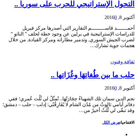
التحول الإستراتيجي للحرب على سوريا ..
أكتوبر 8, 2016
0
أحمـــــــد قاســـــــــم التقارير التي أصدرها مركز فيريل
للدراسات الإستراتيجية في برلين عن وجود خطة لحلف ” الناتو ”
لضرب الجيش السوري, وتدمير مطاراته ومركز القيادة, من خلال
هجمات جوية تشارك…
ثقافة وفنون
حلب ما بين طُغاتِهَا وغُزَاتِها ..
أكتوبر 8, 2016
0
نجم الدين سمان تلك الشهباءُ حِجَارَتُهَا.. تُمثّلُ لي ثُلُث عُمري؛ ففي
دفاتر أيامي ثالوثٌ من مُدُن الشام لا يُفَارِقُنُي: إدلب – حلب – دمشق؛
وقد تبقّى لي ثُلُثٌ أخيرٌ من…
الافتتاحيات
عرض الكل