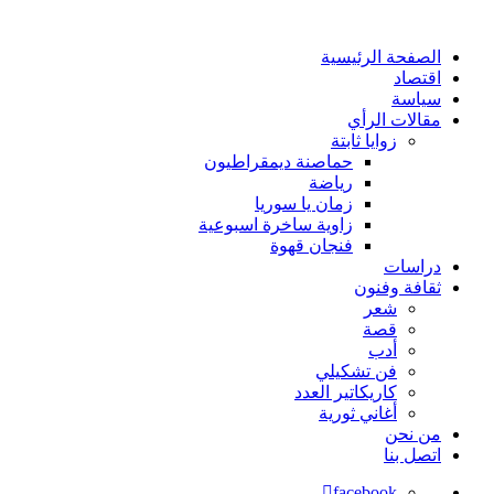
الصفحة الرئيسية
اقتصاد
سياسة
مقالات الرأي
زوايا ثابتة
حماصنة ديمقراطيون
رياضة
زمان يا سوريا
زاوية ساخرة اسبوعية
فنجان قهوة
دراسات
ثقافة وفنون
شعر
قصة
أدب
فن تشكيلي
كاريكاتير العدد
أغاني ثورية
من نحن
اتصل بنا
facebook