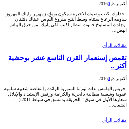
أكتوبر 8, 2016
0
خذلوك اكتب وصيتك الاخيرة سيكون يومك زمهرير وليلك المهزوز
ساومه الرعاع ستنام وسط الثلج منزوع اللّباس عيناك دمّلتان
وجلدك المسلوخ حانوت انتظار اكتب لكي يأتيك من حرق اليباس
انهض…
مقالات الرأي
تقمص إستعمار القرن التاسع عشر بوحشية
أكثر ..
أكتوبر 8, 2016
0
جريس الهامس بدات ثورتنا السورية الرائدة , إنتفاضة شعبية سلمية
عفوية وشعبية مطالبة بالحرية والكرامة ورفض الإستبداد والإذلال
شعارها الأول في سوق ” الحريقة بدمشق في شباط 2011 (
الشعب…
مقالات الرأي