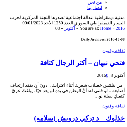
من نحن
اتصل بنا
مدنية ديمقراطية عدالة اجتماعية تصدرها اللجنة المركزية لحزب
اليسار الديمقراطي السوري العدد 1250 الأحد 09/01/2023
2016
»
Home
You are at:
»
أكتوبر
»
08
Daily Archives: 2016-10-08
ثقافة وفنون
فتحي نبهان – أكثر الرجال كثافة
أكتوبر 8, 2016
0
من يتلمّس خصلات شعرك أثناء اغترابك .. دونَ أن يفقد ارتجاف
أصابعه .. لَو قلتي له: أنَّ الوطن في يدهِ لم يعد حيّاً . يباغتُ عريّ
كتفيكِ بقبلة لو…
ثقافة وفنون
خذلوك – د تركي درويش (سلامه)