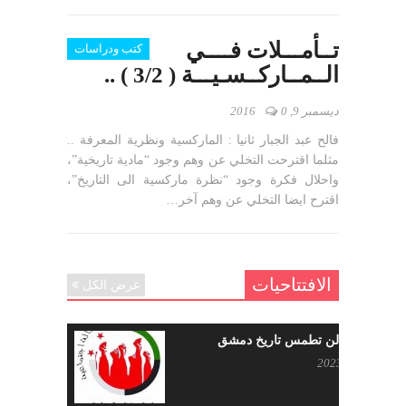
تــأمـــلات فــــي
كتب ودراسات
الــمــاركــسـيـــة ( 3/2 ) ..
ديسمبر 9, 2016
0
فالح عبد الجبار ثانيا : الماركسية ونظرية المعرفة ..
مثلما اقترحت التخلي عن وهم وجود “مادية تاريخية”،
واحلال فكرة وجود “نظرة ماركسية الى التاريخ”،
اقترح ايضا التخلي عن وهم آخر…
الافتتاحيات
عرض الكل
حرائقكم لن تطمس تاريخ دمشق
يوليو 17, 2023