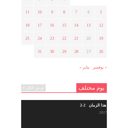
6
11
10
9
8
7
5
ما هي حقيقة مشاركة السويداء في
الثورة السورية ؟
18
17
16
15
14
13
12
أبريل 12, 2021
20
25
24
23
22
21
19
هل شاركت طرطوس والسلمية وحلب
27
31
30
29
28
26
في الثورة السورية ؟
مارس 29, 2021
« نوفمبر
يناير »
يوم مختلف
عرض الكل
شاب من هذا الزمان 2-2
أبريل 30, 2017