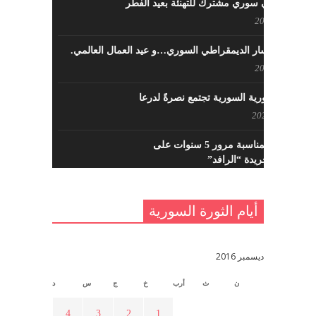
لقاء تركي سوري مشترك للتهنئة بعيد الفطر
مايو 8, 2022
حزب اليسار الديمقراطي السوري…و عيد العمال العالمي.
مايو 8, 2022
القوى الثورية السورية تجتمع نصرةً لدرعا
يوليو 7, 2021
احتفالية بمناسبة مرور 5 سنوات على
تأسيس جريدة “الرافد”
مايو 23, 2021
أيام الثورة السورية
القدس والربيع العربي في ندوة لحزب
اليسار
مايو 15, 2021
ديسمبر 2016
ن
ث
أرب
خ
ج
س
د
أسبوع ثقافي في ذكرى الاستقلال
أبريل 16, 2021
4
3
2
1