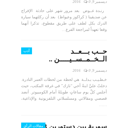
ديسمبر 9, 2016
0
رنـدة عــوض بعد مرور شهر على حادثة الإفراج
عن صديقينا ( كراكوز وعيواظ) بعد أن ركلتهما سيارة
الدرك بكل لطف على طريق مقطوع، تذكرا أنهما
وقعا تعهداً لمراجعة الفرع…
حــب بـــعــد
أدب
الــخــمــســيـــــن ..
ديسمبر 9, 2016
0
خـطـيـب بـدلــة هي لحظة من لحظات العمر النادرة.
دخلتْ عليَّ ابنةُ أخي “نازك” في غرفة المكتب، حيث
أجلس كلَّ يوم ساعاتٍ طويلةً أمام الكومبيوتر. أنضد
قصصي ومقالاتي ومسلسلاتي التلفزيونية والإذاعية،
……
سورية بين دستورين 1973 و
مقالات الرأي