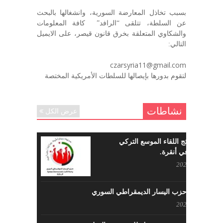
بسبب تخاذل المعارضة السورية، وانشغالها بالبحث
في الذكرى السنوية لرحيل الرفيق منصور أتاسي أبو مطيع
عن السلطة، تتلقى “الرافد” كافة المعلومات
رحمه الله. – عبد الله حاج محمد
والشكاوي المتعلقة بخرق قانون قيصر، على الايميل
ديسمبر 6, 2020
التالي:
لروحك المحبة والسلام أبا مطيع لن
czarsyria11@gmail.com
ننساك – خالد الحموري
لتقوم بدورها بإيصالها للسلطات الأمريكية المختصة
ديسمبر 6, 2020
نشاطات
عرض الكل
ما هي نتائج اللقاء الموسع التركي
السوري في أنقرة.
مايو 29, 2022
نشاطات حزب اليسار الديمقراطي السوري
مايو 23, 2022