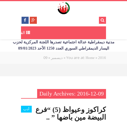
القائمة
مدنية ديمقراطية عدالة اجتماعية تصدرها اللجنة المركزية لحزب
اليسار الديمقراطي السوري العدد 1250 الأحد 09/01/2023
09
»
»
You are at:
»
2016
Home
ديسمبر
Daily Archives: 2016-12-09
كراكوز وعيواظ (5) “فرع
أدب
البيضة مين باضها ” ..