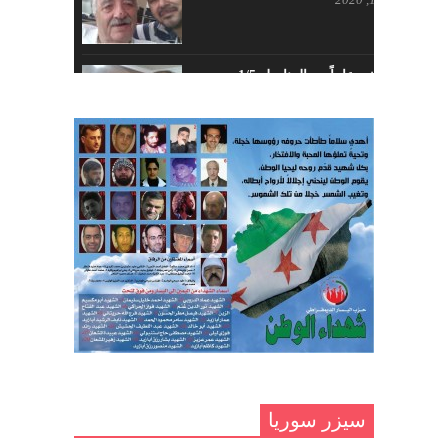
اللجنة المركزية لحزب اليسار
الديمقراطي السوري
أبريل 26, 2023
خمسة عشر عاماً مع المناضل 1/5
تهنئة نوروز – حزب اليسار الديمقراطي
ديسمبر 10, 2020
السوري
مارس 31, 2023
غاب صاحب الضحكة الطفولية
ديسمبر 10, 2020
مناضل بحجم الوطن …منصور الاتاسي .
ما زلت خالدا في قلوبنا
ديسمبر 9, 2020
.منصورالاتاسي.( البوصلة في زمن
الضياع )
سيزر سوريا
ديسمبر 7, 2020