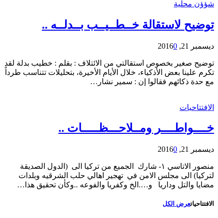
شؤؤن محلية
توضيح لاستقالة خــطــيــب بــدلــه ..
ديسمبر 21, 2016
0
توضيح صغير بخصوص استقالتي من الائتلاف : بقلم : خطيب بدلة لقد
تكرم علينا بعض الأذكياء، خلال الأيام الأخيرة، بتحليلات تتناسب طرداً
مع حدة ذكائهم فقالوا إن : سمير نشار…
الافتتاحيات
خــــواطــــر ومــلاحـــظـــــات ..
ديسمبر 21, 2016
0
منصور الاتاسي ١- شارك الجميع من تركيا الى (الدول الصديقة
لتركيا) الى مجلس الامن في تهجير اهالي حلب الشرقيه وبلدات
مضايا والتل وداريا و….الخ وكفريا والفوعه ..وكأن تحقيق هذا…
الافتتاحيات
عرض الكل