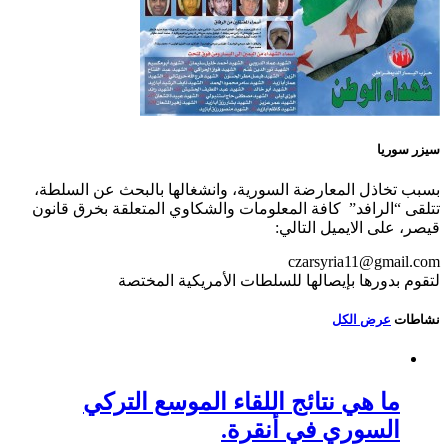
سيزر سوريا
بسبب تخاذل المعارضة السورية، وانشغالها بالبحث عن السلطة،
تتلقى “الرافد” كافة المعلومات والشكاوي المتعلقة بخرق قانون
قيصر، على الايميل التالي:
czarsyria11@gmail.com
لتقوم بدورها بإيصالها للسلطات الأمريكية المختصة
نشاطات
عرض الكل
ما هي نتائج اللقاء الموسع التركي
السوري في أنقرة.