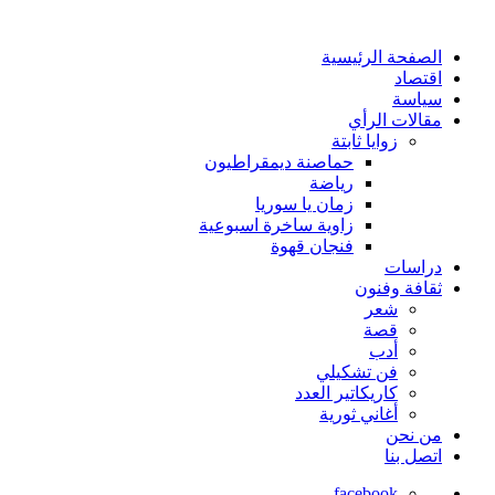
الصفحة الرئيسية
اقتصاد
سياسة
مقالات الرأي
زوايا ثابتة
حماصنة ديمقراطيون
رياضة
زمان يا سوريا
زاوية ساخرة اسبوعية
فنجان قهوة
دراسات
ثقافة وفنون
شعر
قصة
أدب
فن تشكيلي
كاريكاتير العدد
أغاني ثورية
من نحن
اتصل بنا
facebook