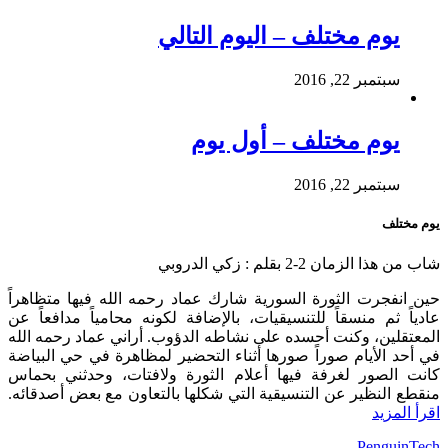
يوم مختلف – اليوم التالي
سبتمبر 22, 2016
يوم مختلف – أول يوم
سبتمبر 22, 2016
يوم مختلف
شاب من هذا الزمان 2-2 بقلم : زكي الدروبي
حين انفجرت الثورة السورية شارك عماد رحمه الله فيها متظاهراً
عادياً ثم منسقاً للتنسيقيات، بالإضافة لكونه محامياً مدافعاً عن
المعتقلين، وكنت أحسده على نشاطه الدؤوب. أراني عماد رحمه الله
في أحد الأيام صوراً صورها أثناء التحضير لمظاهرة في حي البياضة
كانت الصور لغرفة فيها أعلام الثورة ولافتات، وحدثني بحماس
منقطع النظير عن التنسيقية التي شكلها بالتعاون مع بعض أصدقائه.
اقرأ المزيد
Powered By:
PenguinTech