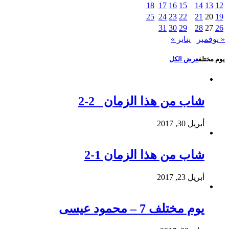
18
17
16
15
14
13
12
25
24
23
22
21
20
19
31
30
29
28
27
26
« نوفمبر
يناير »
يوم مختلف
عرض الكل
شاب من هذا الزمان 2-2
أبريل 30, 2017
شاب من هذا الزمان 1-2
أبريل 23, 2017
يوم مختلف 7 – محمود عيسى