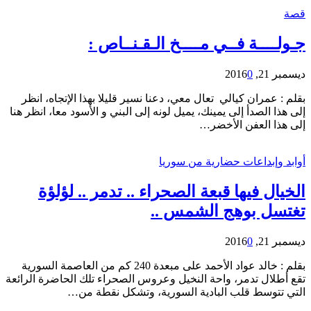
قصة
جـولــــة فــي مــــخ الـقـنــاص :
ديسمبر 21, 2016
0
بقلم : عمران كيالي تعال معي، دعنا نسير قليلا بهذا الإتجاه، انظر
إلى هذا الصدأ إلى يمينك، يميل لونه إلى البني و الأسود معا، انظر هنا
إلى هذا العفن الأخضر…
أوابد وإبداعات حضارية من سوريا
الخيال فيها قبعة الصحراء .. تدمر .. لؤلؤة
تغتسل بوهج الشمس ..
ديسمبر 21, 2016
0
بقلم : خالد عواد الأحمد على مبعدة 240 كم من العاصمة السورية
تقع أطلال تدمر، واحة النخيل وعروس الصحراء تلك الحاضرة الرائعة
التي تتوسط قلب البادية السورية، وتشكل نقطة من…