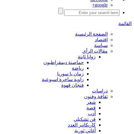
google+
القائمة
الصفحة الرئيسية
اقتصاد
سياسة
مقالات الرأي
زوايا ثابتة
حماصنة ديمقراطيون
رياضة
زمان يا سوريا
زاوية ساخرة اسبوعية
فنجان قهوة
دراسات
ثقافة وفنون
شعر
قصة
أدب
فن تشكيلي
كاريكاتير العدد
أغاني ثورية