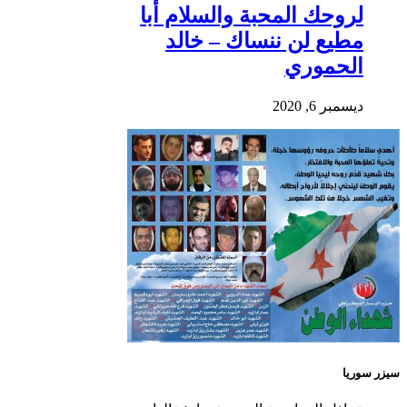
لروحك المحبة والسلام أبا
مطيع لن ننساك – خالد
الحموري
ديسمبر 6, 2020
سيزر سوريا