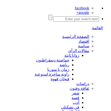
facebook
google+
القائمة
الصفحة الرئيسية
اقتصاد
سياسة
مقالات الرأي
زوايا ثابتة
حماصنة ديمقراطيون
رياضة
زمان يا سوريا
زاوية ساخرة اسبوعية
فنجان قهوة
دراسات
ثقافة وفنون
شعر
قصة
أدب
فن تشكيلي