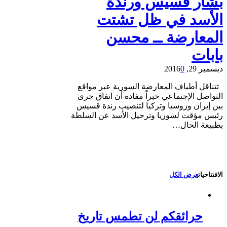
بشار قسيس ورندة
الأسد في ظل تشتت
المعارضة ــ محسن
بابات
ديسمبر 29, 2016
0
تتناقل أطياف المعارضة السورية عبر مواقع
التواصل الإجتماعي خبراً مفاده أن اتفاق جرى
بين إيران وروسيا وتركيا لتنصيب رندة قسيس
رئيس مؤقت لسوريا وترحيل الأسد عن السلطة
بطبيعة الحال…
الافتتاحيات
عرض الكل
حرائقكم لن تطمس تاريخ