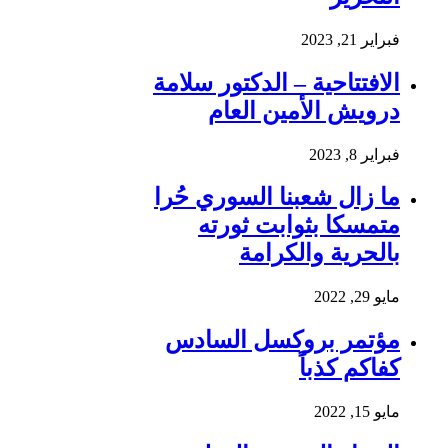
فبراير 21, 2023
الافتتاحية – الدكتور سلامة
درويش الأمين العام
فبراير 8, 2023
ما زال شعبنا السوري حُرا
متمسكا بثوابت ثورته
بالحرية والكرامة
مايو 29, 2022
مؤتمر بروكسل السادس
كفاكم كذباً
مايو 15, 2022