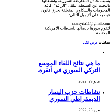
بسبب تخاذل المعارضة السورية، وانشغالها
بالبحث عن السلطة، تتلقى “الرافد” كافة
المعلومات والشكاوي المتعلقة بخرق قانون
قيصر، على الايميل التالي:
czarsyria11@gmail.com
لتقوم بدورها بإيصالها للسلطات الأمريكية
المختصة
نشاطات
عرض الكل
ما هي نتائج اللقاء الموسع
التركي السوري في أنقرة.
مايو 29, 2022
نشاطات حزب اليسار
الديمقراطي السوري
مايو 23, 2022