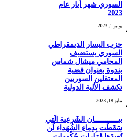
السوري شهر أيار عام
2023
يونيو 1, 2023
حزب اليسار الديمقراطي
السوري يستضيف
المحامي ميشال شماس
بندوة بعنوان قضية
المعتقلين السوريين
تكشف الألية الدولية
مايو 18, 2023
بيـــــــــــان الشَرعية الَتي
سَقَطَت بِدِماءِ الشُهَداء لَن
تُعيدَها قَرَارات حُكُومات –