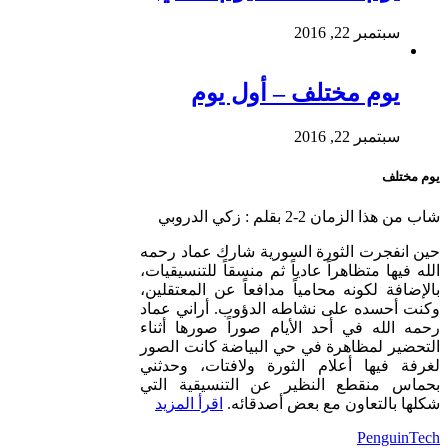
سبتمبر 22, 2016
يوم مختلف – أول يوم
سبتمبر 22, 2016
يوم مختلف
شاب من هذا الزمان 2-2 بقلم : زكي الدروبي
حين انفجرت الثورة السورية شارك عماد رحمه
الله فيها متظاهراً عادياً ثم منسقاً للتنسيقيات،
بالإضافة لكونه محامياً مدافعاً عن المعتقلين،
وكنت أحسده على نشاطه الدؤوب. أراني عماد
رحمه الله في أحد الأيام صوراً صورها أثناء
التحضير لمظاهرة في حي البياضة كانت الصور
لغرفة فيها أعلام الثورة ولافتات، وحدثني
بحماس منقطع النظير عن التنسيقية التي
شكلها بالتعاون مع بعض أصدقائه.
اقرأ المزيد
Powered By:
PenguinTech