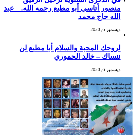
منصور أتاسي أبو مطيع رحمه الله. – عبد
الله حاج محمد
ديسمبر 6, 2020
لروحك المحبة والسلام أبا مطيع لن
ننساك – خالد الحموري
ديسمبر 6, 2020