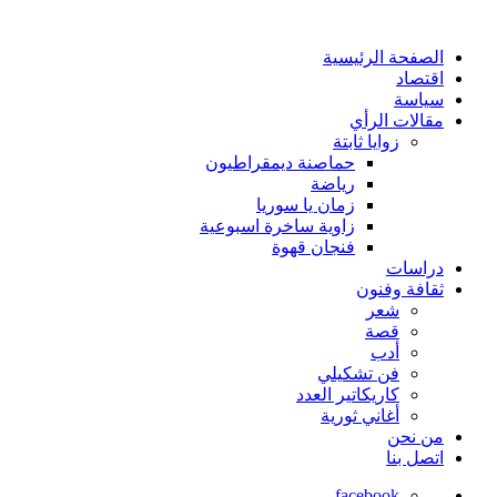
الصفحة الرئيسية
اقتصاد
سياسة
مقالات الرأي
زوايا ثابتة
حماصنة ديمقراطيون
رياضة
زمان يا سوريا
زاوية ساخرة اسبوعية
فنجان قهوة
دراسات
ثقافة وفنون
شعر
قصة
أدب
فن تشكيلي
كاريكاتير العدد
أغاني ثورية
من نحن
اتصل بنا
facebook