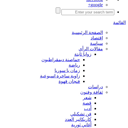
google+
القائمة
الصفحة الرئيسية
اقتصاد
سياسة
مقالات الرأي
زوايا ثابتة
حماصنة ديمقراطيون
رياضة
زمان يا سوريا
زاوية ساخرة اسبوعية
فنجان قهوة
دراسات
ثقافة وفنون
شعر
قصة
أدب
فن تشكيلي
كاريكاتير العدد
أغاني ثورية