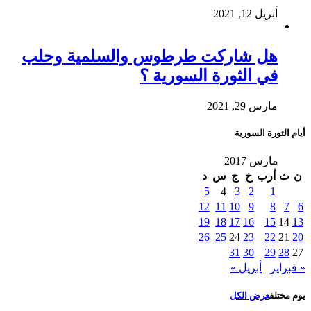
أبريل 12, 2021
هل شاركت طرطوس والسلمية وحلب
في الثورة السورية ؟
مارس 29, 2021
أيام الثورة السورية
مارس 2017
ن
ث
أرب
خ
ج
س
د
5
4
3
2
1
12
11
10
9
8
7
6
19
18
17
16
15
14
13
26
25
24
23
22
21
20
31
30
29
28
27
« فبراير
أبريل »
يوم مختلف
عرض الكل