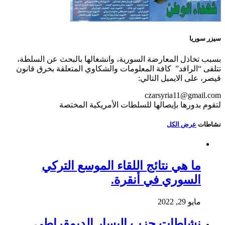
سيزر سوريا
بسبب تخاذل المعارضة السورية، وانشغالها بالبحث عن السلطة،
تتلقى “الرافد” كافة المعلومات والشكاوي المتعلقة بخرق قانون
قيصر، على الايميل التالي:
czarsyria11@gmail.com
لتقوم بدورها بإيصالها للسلطات الأمريكية المختصة
نشاطات
عرض الكل
ما هي نتائج اللقاء الموسع التركي
السوري في أنقرة.
مايو 29, 2022
نشاطات حزب اليسار الديمقراطي