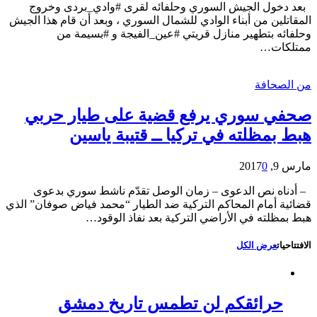
بعد دخول الجيش السوري وحلفائه لقرى #وادي_بردى وخروج
المقاتلين من أبناء الوادي للشمال السوري ، وبعد أن قام هذا الجيش
وحلفائه بتطهير منازل قريتي #عين_الفيجة و #بسيمة من
ممتلكات…
من الصحافة
صحفي سوري يرفع قضية على طيار حربي
هبط بمظلته في تركيا ــ قتيبة ياسين
مارس 9, 2017
0
– أدناه نص الدعوى – زمان الوصل تقدّم ناشط سوري بدعوى
قضائية أمام المحاكم التركية ضد الطيار “محمد فياض صوفان” الذي
هبط بمظلته في الأراضي التركية بعد نفاذ الوقود…
الافتتاحيات
عرض الكل
حرائقكم لن تطمس تاريخ دمشق