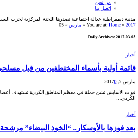
من نحن
اتصل بنا
مدنية ديمقراطية عدالة اجتماعية تصدرها اللجنة المركزية لحزب اليسار الديمقراطي ا
2017
»
Home
You are at:
»
مارس
»
05
Daily Archives: 2017-03-05
أخبار
قائمة أولية بأسماء المختطفين من قبل مسلحي pyd خلال أقل من ” 24 ” سا
مارس 5, 2017
0
الكُردي…
أخبار
⁠⁠⁠بعد فوزها بالأوسكار.. “الخوذ البيضاء” مرشحة