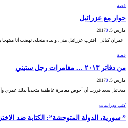
قصة
حوار مع عزرائيل
مارس 5, 2017
0
عمران كيالي اقترب عزرائيل مني، و بيده منجله، نهضت أنا مبتهجا و
قصة
من دفاتر ٢٠١٣ … مغامرات رجل ستيني
مارس 5, 2017
0
ميخائيل سعد قررت أن أخوض مغامرة عاطفية متحدياً بذلك عمري وأعر
كتب ودراسات
” سورية، الدولة المتوحشة”: الكتابة ضد الاختز