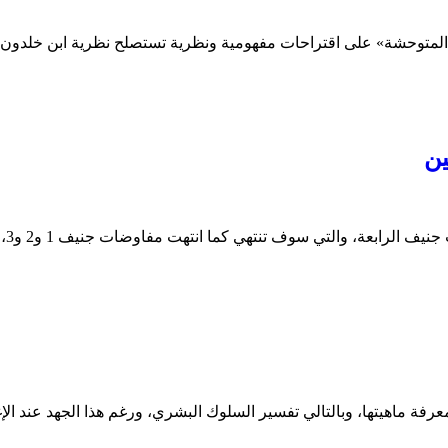
 المتوحشة» على اقتراحات مفهومية ونظرية تستصلح نظرية ابن خلدون في
ين
ي سوف تنتهي كما انتهت مفاوضات جنيف 1 و2 و3، أي قبل أن تبدأ، وقبل أن تنهي…
عرفة ماهيتها، وبالتالي تفسير السلوك البشري، ورغم هذا الجهد عند ال