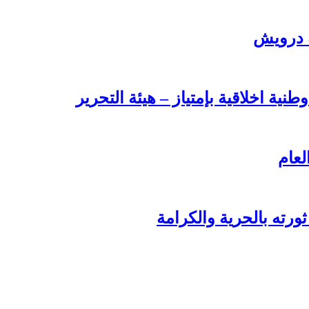
ة درويش
طنية اخلاقية بإمتياز – هيئة التحرير
لعام
ورته بالحرية والكرامة