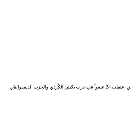
قوات الآسايش تشن حملة في معظم المناطق الكردية تستهدف أعضاء أحزاب المجلس الوطني الكردي قالت مصادر محلية أن قوات الآسايش اعتقلت 24 عضواً في حزب يكيتي الكُردي والحزب الديمقراطي