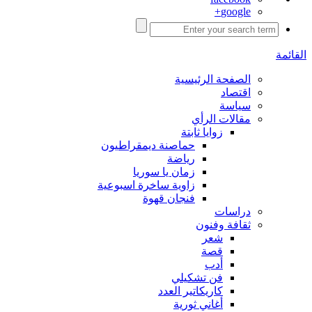
google+
القائمة
الصفحة الرئيسية
اقتصاد
سياسة
مقالات الرأي
زوايا ثابتة
حماصنة ديمقراطيون
رياضة
زمان يا سوريا
زاوية ساخرة اسبوعية
فنجان قهوة
دراسات
ثقافة وفنون
شعر
قصة
أدب
فن تشكيلي
كاريكاتير العدد
أغاني ثورية