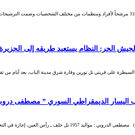
أعلن معهد نوبل أن عدد المرشحين لجائزة نوبل للسلام لهذا العام بلغ 318 مرشحاً لأفراد ومنظمات من 
جيش الحر: النظام يستعيد طريقه إلى الجزيرة 
سيطرة على قريتي تل تورين وقارة شرق مدينة الباب، بعد أيام من تقد
 اليسار الديمقراطي السوري ” مصطفى دروب