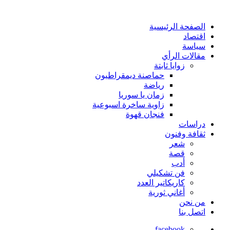
الصفحة الرئيسية
اقتصاد
سياسة
مقالات الرأي
زوايا ثابتة
حماصنة ديمقراطيون
رياضة
زمان يا سوريا
زاوية ساخرة اسبوعية
فنجان قهوة
دراسات
ثقافة وفنون
شعر
قصة
أدب
فن تشكيلي
كاريكاتير العدد
أغاني ثورية
من نحن
اتصل بنا
facebook