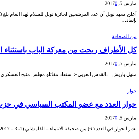
مارس 5, 2017
0
بإنقاذ…
من الصحافة
كل الأطراف ربحت من معركة الباب باستثناء ال
مارس 5, 2017
0
منهل باريش «القدس العربي»: استعاد مقاتلو مجلس منبج العسكري ال
حوار
حوار العدد مع عضو المكتب السياسي في حزب
مارس 5, 2017
0
نشر الحوار في العدد ( 6) من صحيفة الانتماء – القامشلي (1- 3 – 2017) مصطفى الدروبي : مواليد 1957 تل حلف ـ رأس العين، إجازة في التخطيط الاقتصادي، من كلية…