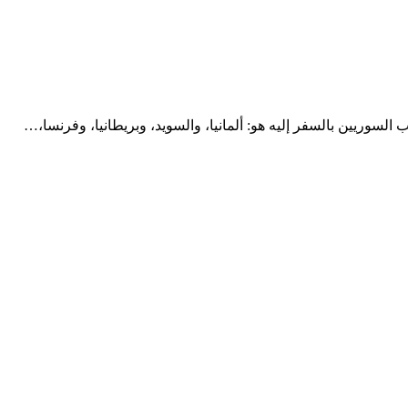
لسوريين بالسفر إليه هو: ألمانيا، والسويد، وبريطانيا، وفرنسا،…