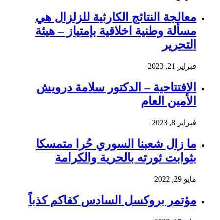
معالجة النتائج الكارثية للزلزال هي
مسألة وطنية اخلاقية بإمتياز – هيئة
التحرير
فبراير 21, 2023
الافتتاحية – الدكتور سلامة درويش
الأمين العام
فبراير 8, 2023
ما زال شعبنا السوري حُرا متمسكا
بثوابت ثورته بالحرية والكرامة
مايو 29, 2022
مؤتمر بروكسل السادس كفاكم كذباً