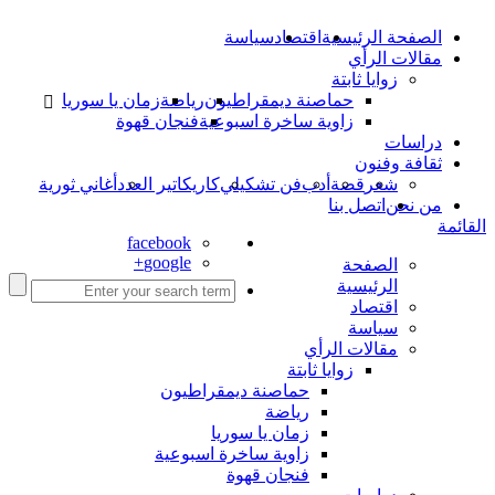
الصفحة الرئيسية
اقتصاد
سياسة
مقالات الرأي
زوايا ثابتة
حماصنة ديمقراطيون
رياضة
زمان يا سوريا
زاوية ساخرة اسبوعية
فنجان قهوة
دراسات
ثقافة وفنون
شعر
قصة
أدب
فن تشكيلي
كاريكاتير العدد
أغاني ثورية
من نحن
اتصل بنا
القائمة
facebook
google+
الصفحة
الرئيسية
اقتصاد
سياسة
مقالات الرأي
زوايا ثابتة
حماصنة ديمقراطيون
رياضة
زمان يا سوريا
زاوية ساخرة اسبوعية
فنجان قهوة