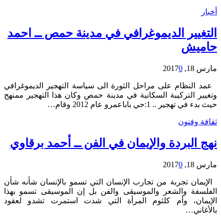
أخبار
التغيير الديموغرافي في مدينة حمص ــ احمد
حاميش
مارس 18, 2017
0
عمد النظام على مراحل الثورة الى سياسة التهجير الديموغرافي
وتغيير التركيبة السكانية في مدينة حمص وكان هذا التهجير ممنهج
حيث بدء في تهجير .. 1:حي باباعمرو عام 2012 وقام…
ثقافة وفنون
نهج البردة والإيمان في الفن ــ أحمد برقاوي
مارس 18, 2017
0
الإيمان تجربة من تجارب الإنسان التي تسمو بالإنسان شأنه شأن
الفلسفة والشعر والموسيقى والفن بل إن الموسيقى تسمو بهذا
الإيمان، وأم كلثوم المرأة التي شدت استمرت تشدو لعقود
بالأغاني…