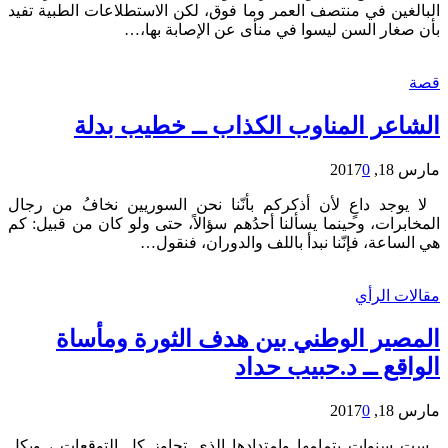
البالغين في منتصف العمر وما فوق، لكن الاستطلاعات الطبية تفيد
بأن صغار السن ليسوا في منأى عن الإصابة بها،…
قصة
الشاعر المناوب الكذاب ــ خطيب بدلة
مارس 18, 2017
0
لا يوجد داعٍ لأن أذكركم بأنّنا نحن السوريين نخافُ من رجال
المخابرات، وحينما يسألنا أحدُهم سؤالاً، حتى ولو كان من قبيل: كم
هي الساعة، فإنّنا نبدأ باللف والدوران، فنقول…
مقالات الرأي
المصير الوطني بين هدف الثورة ومأساة
الواقع ــ د.حبيب حداد
مارس 18, 2017
0
ست سنوات بتمامها وامتدادها الذي تجاوز كل التوقعات ، وبكل