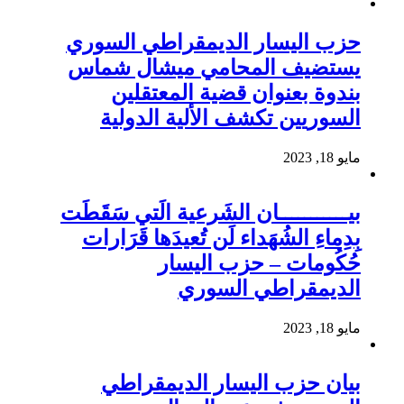
حزب اليسار الديمقراطي السوري
يستضيف المحامي ميشال شماس
بندوة بعنوان قضية المعتقلين
السوريين تكشف الألية الدولية
مايو 18, 2023
بيـــــــــــان الشَرعية الَتي سَقَطَت
بِدِماءِ الشُهَداء لَن تُعيدَها قَرَارات
حُكُومات – حزب اليسار
الديمقراطي السوري
مايو 18, 2023
بيان حزب اليسار الديمقراطي