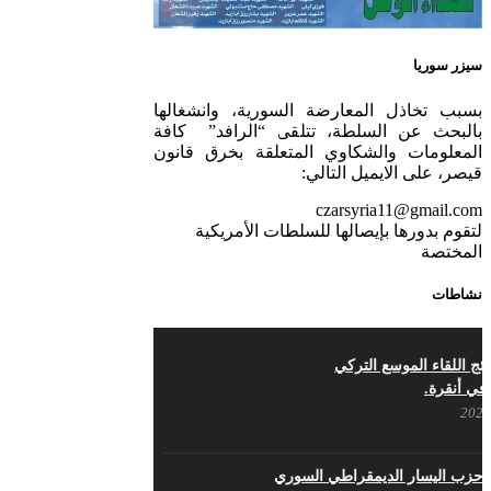
حجم الوطن …منصور الاتاسي .
الدا في قلوبنا
سيزر سوريا
بسبب تخاذل المعارضة السورية، وانشغالها
لاتاسي.( البوصلة في زمن
بالبحث عن السلطة، تتلقى “الرافد” كافة
المعلومات والشكاوي المتعلقة بخرق قانون
قيصر، على الايميل التالي:
czarsyria11@gmail.com
لتقوم بدورها بإيصالها للسلطات الأمريكية
رى السنوية لرحيل الرفيق منصور أتاسي أبو مطيع
المختصة
ه. – عبد الله حاج محمد
نشاطات
محبة والسلام أبا مطيع لن
 خالد الحموري
ائج اللقاء الموسع التركي
في أنقرة.
حزب اليسار الديمقراطي السوري