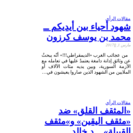
مقالات الرأي
شهود أحياء بين أيديكم ــ
محمد بن يوسف كرزون
مارس 1, 2017
0
من عجائب الغرب «الديمقراطي!!!» أنّه يبحثُ
عن وثائق إدانة دامغة يعتمدُ عليها في تعامله مع
الأزمة السورية، وبين يديه مئات الآلاف أو
الملايين من الشهود الذين صاروا يعيشون في…
مقالات الرأي
«المثقف القلق» ضد
«مثقف اليقين» و»مثقف
القبيلة» ــ د.خالد