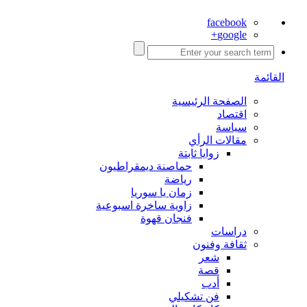
facebook
google+
القائمة
الصفحة الرئيسية
اقتصاد
سياسة
مقالات الرأي
زوايا ثابتة
حماصنة ديمقراطيون
رياضة
زمان يا سوريا
زاوية ساخرة اسبوعية
فنجان قهوة
دراسات
ثقافة وفنون
شعر
قصة
أدب
فن تشكيلي