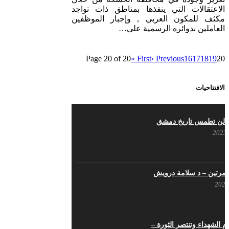
الاعتقالات التي ينفذها بمناطق ذات تواجد
مكثف للمكون العربي , وإجبار الموظفين
العاملين بدوائره الرسمية على…
Page 20 of 20
« First
‹ Previous
16
17
18
19
20
الافتتاحيات
 لن تطمس تاريخ دمشق
نا مرتين – د سلامة درويش
 الشهداء وتنتصر الثورة –