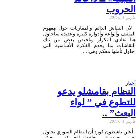
الحروب
مارس 1, 2017
0
لأن النقاش الدائم والمقاربات حول مفهوم
المثقف وأنواعه وأدواره كثيرة وعديدة سأحاول
هنا تفادي التكرار وتلخيص بعض من تلك
النقاشات بما يخدم الفكرة الأساسية التي
احاول تأملها معكم وهي:…
أخبار
النظام بقامشلو يدعو
للتطوع في ” لواء
البعث” ..
مارس 1, 2017
0
أعلن ناشطون كورد أن النظام السوري يحاول
تعزيز وجوده في محافظة الحسكه من خلال