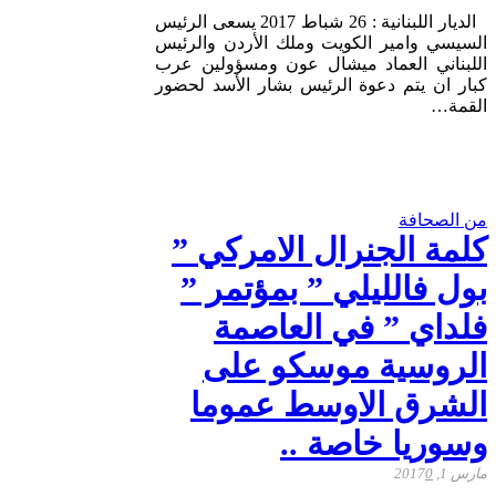
الديار اللبنانية : 26 شباط 2017 يسعى الرئيس
السيسي وامير الكويت وملك الأردن والرئيس
اللبناني العماد ميشال عون ومسؤولين عرب
كبار ان يتم دعوة الرئيس بشار الأسد لحضور
القمة…
من الصحافة
كلمة الجنرال الامركي ”
بول فالليلي ” بمؤتمر ”
فلداي ” في العاصمة
الروسية موسكو على
الشرق الاوسط عموما
وسوريا خاصة ..
مارس 1, 2017
0