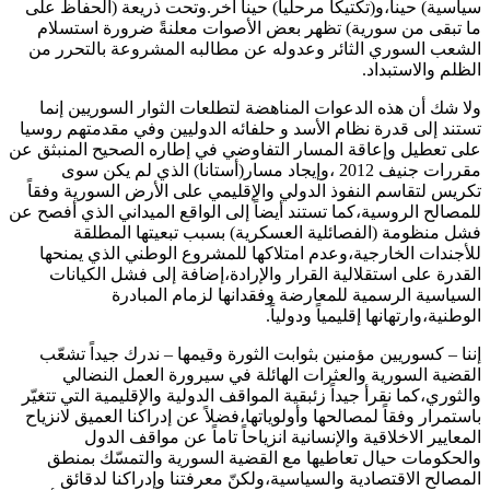
سياسية) حيناً،و(تكتيكاً مرحلياً) حيناً آخر.وتحت ذريعة (الحفاظ على
ما تبقى من سورية) تظهر بعض الأصوات معلنةً ضرورة استسلام
الشعب السوري الثائر وعدوله عن مطالبه المشروعة بالتحرر من
الظلم والاستبداد.
ولا شك أن هذه الدعوات المناهضة لتطلعات الثوار السوريين إنما
تستند إلى قدرة نظام الأسد و حلفائه الدوليين وفي مقدمتهم روسيا
على تعطيل وإعاقة المسار التفاوضي في إطاره الصحيح المنبثق عن
مقررات جنيف 2012 ،وإيجاد مسار(أستانا) الذي لم يكن سوى
تكريس لتقاسم النفوذ الدولي والإقليمي على الأرض السورية وفقاً
للمصالح الروسية،كما تستند أيضاً إلى الواقع الميداني الذي أفصح عن
فشل منظومة (الفصائلية العسكرية) بسبب تبعيتها المطلقة
للأجندات الخارجية،وعدم امتلاكها للمشروع الوطني الذي يمنحها
القدرة على استقلالية القرار والإرادة،إضافة إلى فشل الكيانات
السياسية الرسمية للمعارضة وفقدانها لزمام المبادرة
الوطنية،وارتهانها إقليمياً ودولياً.
إننا – كسوريين مؤمنين بثوابت الثورة وقيمها – ندرك جيداً تشعّب
القضية السورية والعثرات الهائلة في سيرورة العمل النضالي
والثوري،كما نقرأ جيداً زئبقية المواقف الدولية والإقليمية التي تتغيّر
باستمرار وفقاً لمصالحها وأولوياتها،فضلاً عن إدراكنا العميق لانزياح
المعايير الاخلاقية والإنسانية انزياحاً تاماً عن مواقف الدول
والحكومات حيال تعاطيها مع القضية السورية والتمسّك بمنطق
المصالح الاقتصادية والسياسية،ولكنّ معرفتنا وإدراكنا لدقائق