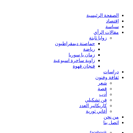
الصفحة الرئيسية
اقتصاد
سياسة
مقالات الرأي
زوايا ثابتة
حماصنة ديمقراطيون
رياضة
زمان يا سوريا
زاوية ساخرة اسبوعية
فنجان قهوة
دراسات
ثقافة وفنون
شعر
قصة
أدب
فن تشكيلي
كاريكاتير العدد
أغاني ثورية
من نحن
اتصل بنا
facebook