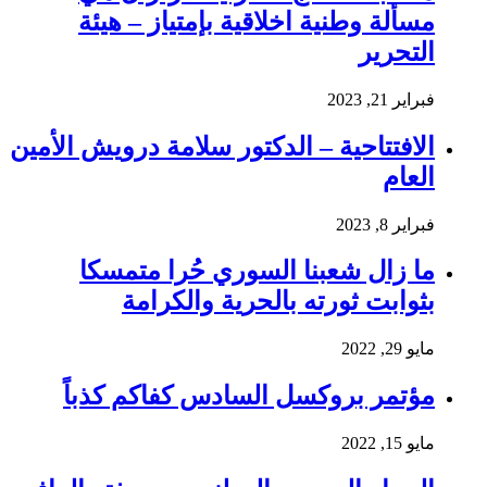
مسألة وطنية اخلاقية بإمتياز – هيئة
التحرير
فبراير 21, 2023
الافتتاحية – الدكتور سلامة درويش الأمين
العام
فبراير 8, 2023
ما زال شعبنا السوري حُرا متمسكا
بثوابت ثورته بالحرية والكرامة
مايو 29, 2022
مؤتمر بروكسل السادس كفاكم كذباً
مايو 15, 2022