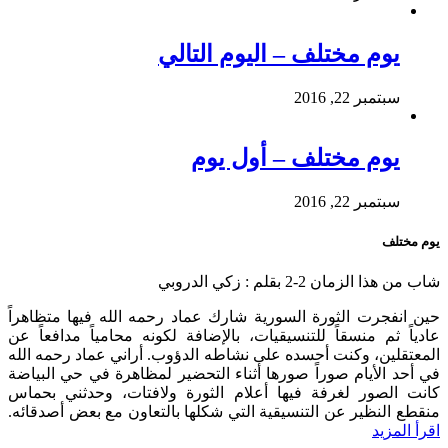
يوم مختلف – اليوم التالي
سبتمبر 22, 2016
يوم مختلف – أول يوم
سبتمبر 22, 2016
يوم مختلف
شاب من هذا الزمان 2-2 بقلم : زكي الدروبي
حين انفجرت الثورة السورية شارك عماد رحمه الله فيها متظاهراً
عادياً ثم منسقاً للتنسيقيات، بالإضافة لكونه محامياً مدافعاً عن
المعتقلين، وكنت أحسده على نشاطه الدؤوب. أراني عماد رحمه الله
في أحد الأيام صوراً صورها أثناء التحضير لمظاهرة في حي البياضة
كانت الصور لغرفة فيها أعلام الثورة ولافتات، وحدثني بحماس
منقطع النظير عن التنسيقية التي شكلها بالتعاون مع بعض أصدقائه.
اقرأ المزيد