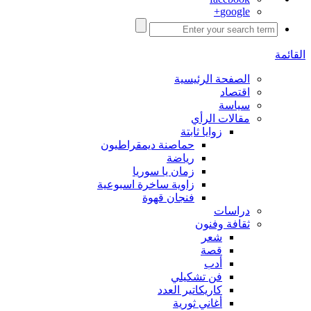
google+
القائمة
الصفحة الرئيسية
اقتصاد
سياسة
مقالات الرأي
زوايا ثابتة
حماصنة ديمقراطيون
رياضة
زمان يا سوريا
زاوية ساخرة اسبوعية
فنجان قهوة
دراسات
ثقافة وفنون
شعر
قصة
أدب
فن تشكيلي
كاريكاتير العدد
أغاني ثورية