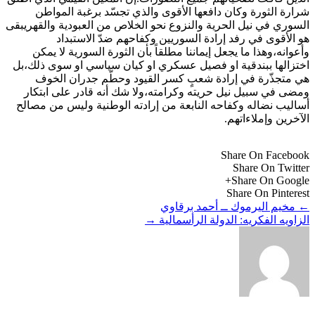
شرارة الثورة وكان دافعها الأقوى والذي تجسّد برغبة المواطن
السوري في نيل الحرية والنزوع نحو الخلاص من العبودية والقهريبقى
هو الأقوى في رفد إرادة السوريين وكفاحهم ضدّ الاستبداد
وأعوانه،وهذا ما يجعل إيماننا مطلقاً بأن الثورة السورية لا يمكن
اختزالها ببندقية او فصيل عسكري او كيان سياسي او سوى ذلك،بل
هي متجذّرة في إرادة شعبٍ كسر القيود وحطّم جدران الخوف
ومضى في سبيل نيل حريته وكرامته،ولا شك أنه قادر على ابتكار
أساليب نضاله وكفاحه النابعة من إرادته الوطنية وليس من مصالح
الآخرين وإملاءاتهم.
Share On Facebook
Share On Twitter
Share On Google+
Share On Pinterest
←
مخيم اليرموك ــ أحمد برقاوي
الزاويه الفكريه: الدولة الرأسمالية
→