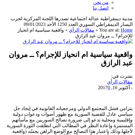
من نحن
اتصل بنا
مدنية ديمقراطية عدالة اجتماعية تصدرها اللجنة المركزية لحزب
اليسار الديمقراطي السوري العدد 1250 الأحد 09/01/2023
Home
You are at:
»
مقالات الرأي
»
واقعية سياسية ام انحياز
للإجرام؟ ــ مروان عبد الرازق
واقعية سياسية ام انحياز للإجرام؟ ــ مروان
عبد الرازق
نشرت في:
مقالات الرأي
-
أكتوبر 16, 2017
0
يتزامن فشل المجتمع الدولي ومرجعياته القانونية في إيجاد حل
سياسي عادل للقضية السورية مع ظهور أصوات ودعوات دولية
وإقليمية ومحلية تدعو إلى ضرورة تصالح السوريين مع مأساتهم
المستمرة وإعادة النظر في المطالب التي انطلقت الثورة السورية
لأجلها،وذلك باعتبار هذا التصالح مع الوضع الراهن يجسّد (واقعية