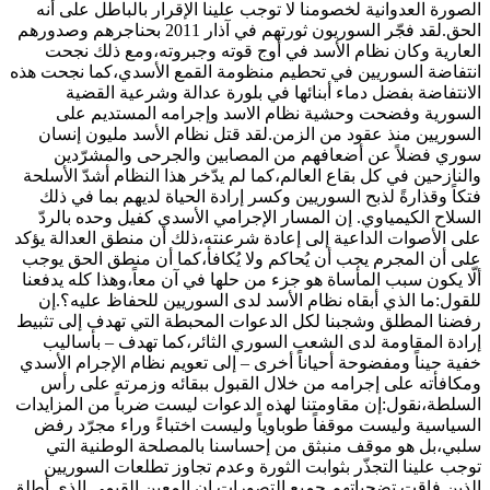
الصورة العدوانية لخصومنا لا توجب علينا الإقرار بالباطل على أنه
الحق.لقد فجّر السوريون ثورتهم في آذار 2011 بحناجرهم وصدورهم
العارية وكان نظام الأسد في أوج قوته وجبروته،ومع ذلك نجحت
انتفاضة السوريين في تحطيم منظومة القمع الأسدي،كما نجحت هذه
الانتفاضة بفضل دماء أبنائها في بلورة عدالة وشرعية القضية
السورية وفضحت وحشية نظام الاسد وإجرامه المستديم على
السوريين منذ عقود من الزمن.لقد قتل نظام الأسد مليون إنسان
سوري فضلاً عن أضعافهم من المصابين والجرحى والمشرّدين
والنازحين في كل بقاع العالم،كما لم يدّخر هذا النظام أشدّ الأسلحة
فتكاً وقذارةً لذبح السوريين وكسر إرادة الحياة لديهم بما في ذلك
السلاح الكيمياوي. إن المسار الإجرامي الأسدي كفيل وحده بالردّ
على الأصوات الداعية إلى إعادة شرعنته،ذلك أن منطق العدالة يؤكد
على أن المجرم يجب أن يُحاكم ولا يُكافأ،كما أن منطق الحق يوجب
ألّا يكون سبب المأساة هو جزء من حلها في آن معاً،وهذا كله يدفعنا
للقول:ما الذي أبقاه نظام الأسد لدى السوريين للحفاظ عليه؟.إن
رفضنا المطلق وشجبنا لكل الدعوات المحبطة التي تهدف إلى تثبيط
إرادة المقاومة لدى الشعب السوري الثائر،كما تهدف – بأساليب
خفية حيناً ومفضوحة أحياناً أخرى – إلى تعويم نظام الإجرام الأسدي
ومكافأته على إجرامه من خلال القبول ببقائه وزمرته على رأس
السلطة،نقول:إن مقاومتنا لهذه الدعوات ليست ضرباً من المزايدات
السياسية وليست موقفاً طوباوياً وليست اختباءً وراء مجرّد رفض
سلبي،بل هو موقف منبثق من إحساسنا بالمصلحة الوطنية التي
توجب علينا التجذّر بثوابت الثورة وعدم تجاوز تطلعات السوريين
الذين فاقت تضحياتهم جميع التصورات.إن المعين القيمي الذي أطلق