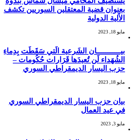
يستضيف المحامي ميشال شماس بندوة
بعنوان قضية المعتقلين السوريين تكشف
الألية الدولية
مايو 18, 2023
بيـــــــــــان الشَرعية الَتي سَقَطَت بِدِماءِ
الشُهَداء لَن تُعيدَها قَرَارات حُكُومات –
حزب اليسار الديمقراطي السوري
مايو 18, 2023
بيان حزب اليسار الديمقراطي السوري
في عيد العمال
مايو 3, 2023