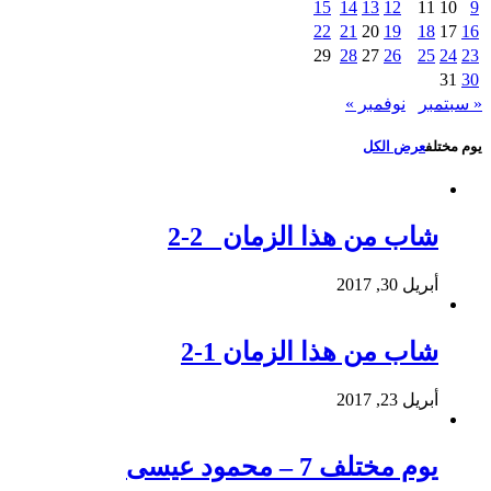
15
14
13
12
11
10
9
22
21
20
19
18
17
16
29
28
27
26
25
24
23
31
30
« سبتمبر
نوفمبر »
يوم مختلف
عرض الكل
شاب من هذا الزمان 2-2
أبريل 30, 2017
شاب من هذا الزمان 1-2
أبريل 23, 2017
يوم مختلف 7 – محمود عيسى