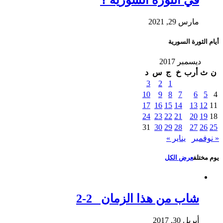
في الثورة السورية ؟
مارس 29, 2021
أيام الثورة السورية
ديسمبر 2017
ن
ث
أرب
خ
ج
س
د
3
2
1
10
9
8
7
6
5
4
17
16
15
14
13
12
11
24
23
22
21
20
19
18
31
30
29
28
27
26
25
« نوفمبر
يناير »
يوم مختلف
عرض الكل
شاب من هذا الزمان 2-2
أبريل 30, 2017