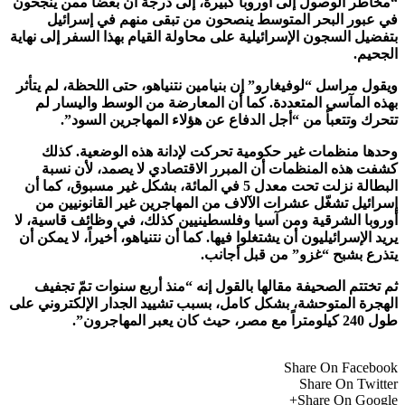
“مخاطر الوصول إلى أوروبا كبيرة، إلى درجة أن بعضاً ممن ينجحون
في عبور البحر المتوسط ينصحون من تبقى منهم في إسرائيل
بتفضيل السجون الإسرائيلية على محاولة القيام بهذا السفر إلى نهاية
الجحيم.
ويقول مراسل “لوفيغارو” إن بنيامين نتنياهو، حتى اللحظة، لم يتأثر
بهذه المآسي المتعددة. كما أن المعارضة من الوسط واليسار لم
تتحرك وتتعبأ من “أجل الدفاع عن هؤلاء المهاجرين السود”.
وحدها منظمات غير حكومية تحركت لإدانة هذه الوضعية. كذلك
كشفت هذه المنظمات أن المبرر الاقتصادي لا يصمد، لأن نسبة
البطالة نزلت تحت معدل 5 في المائة، بشكل غير مسبوق، كما أن
إسرائيل تشغّل عشرات الآلاف من المهاجرين غير القانونيين من
أوروبا الشرقية ومن آسيا وفلسطينيين كذلك، في وظائف قاسية، لا
يريد الإسرائيليون أن يشتغلوا فيها. كما أن نتنياهو، أخيراً، لا يمكن أن
يتذرع بشبح “غزو” من قبل أجانب.
ثم تختتم الصحيفة مقالها بالقول إنه “منذ أربع سنوات تمّ تجفيف
الهجرة المتوحشة، بشكل كامل، بسبب تشييد الجدار الإلكتروني على
طول 240 كيلومتراً مع مصر، حيث كان يعبر المهاجرون”.​
Share On Facebook
Share On Twitter
Share On Google+