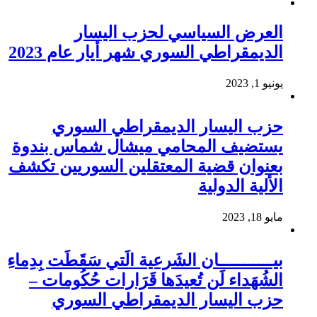
العرض السياسي لحزب اليسار
الديمقراطي السوري شهر أيار عام 2023
يونيو 1, 2023
حزب اليسار الديمقراطي السوري
يستضيف المحامي ميشال شماس بندوة
بعنوان قضية المعتقلين السوريين تكشف
الألية الدولية
مايو 18, 2023
بيـــــــــــان الشَرعية الَتي سَقَطَت بِدِماءِ
الشُهَداء لَن تُعيدَها قَرَارات حُكُومات –
حزب اليسار الديمقراطي السوري