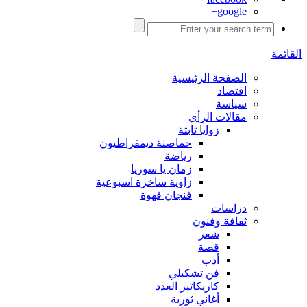
google+
القائمة
الصفحة الرئيسية
اقتصاد
سياسة
مقالات الرأي
زوايا ثابتة
حماصنة ديمقراطيون
رياضة
زمان يا سوريا
زاوية ساخرة اسبوعية
فنجان قهوة
دراسات
ثقافة وفنون
شعر
قصة
أدب
فن تشكيلي
كاريكاتير العدد
أغاني ثورية