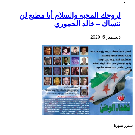
لروحك المحبة والسلام أبا مطيع لن
ننساك – خالد الحموري
ديسمبر 6, 2020
سيزر سوريا