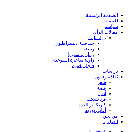
الصفحة الرئيسية
اقتصاد
سياسة
مقالات الرأي
زوايا ثابتة
حماصنة ديمقراطيون
رياضة
زمان يا سوريا
زاوية ساخرة اسبوعية
فنجان قهوة
دراسات
ثقافة وفنون
شعر
قصة
أدب
فن تشكيلي
كاريكاتير العدد
أغاني ثورية
من نحن
اتصل بنا
facebook