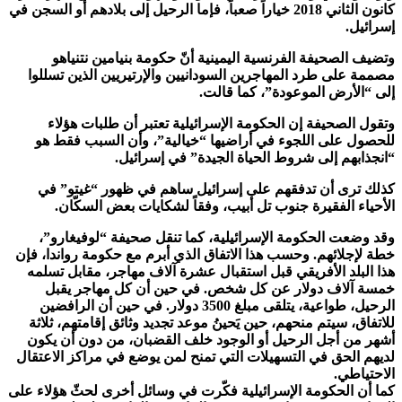
كانون الثاني 2018 خياراً صعباً، فإما الرحيل إلى بلادهم أو السجن في
إسرائيل.
وتضيف الصحيفة الفرنسية اليمينية أنّ حكومة بنيامين نتنياهو
مصممة على طرد المهاجرين السودانيين والإرتيريين الذين تسللوا
إلى “الأرض الموعودة”، كما قالت.
وتقول الصحيفة إن الحكومة الإسرائيلية تعتبر أن طلبات هؤلاء
للحصول على اللجوء في أراضيها “خيالية”، وأن السبب فقط هو
“انجذابهم إلى شروط الحياة الجيدة” في إسرائيل.
كذلك ترى أن تدفقهم على إسرائيل ساهم في ظهور “غيتو” في
الأحياء الفقيرة جنوب تل أبيب، وفقاً لشكايات بعض السكّان.
وقد وضعت الحكومة الإسرائيلية، كما تنقل صحيفة “لوفيغارو”،
خطة لإجلائهم. وحسب هذا الاتفاق الذي أبرم مع حكومة رواندا، فإن
هذا البلد الأفريقي قبل استقبال عشرة آلاف مهاجر، مقابل تسلمه
خمسة آلاف دولار عن كل شخص. في حين أن كل مهاجر يقبل
الرحيل، طواعية، يتلقى مبلغ 3500 دولار. في حين أن الرافضين
للاتفاق، سيتم منحهم، حين يَحينُ موعد تجديد وثائق إقامتهم، ثلاثة
أشهر من أجل الرحيل أو الوجود خلف القضبان، من دون أن يكون
لديهم الحق في التسهيلات التي تمنح لمن يوضع في مراكز الاعتقال
الاحتياطي.
كما أن الحكومة الإسرائيلية فكّرت في وسائل أخرى لحثّ هؤلاء على