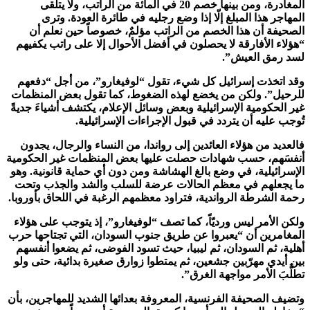
المغادرة، ومن بينها خصم 20 في المائة من الراتب، ولا يتلقى
المهاجر هذا المبلغ إلّا إذا وضع رجليه في طائرة العودة. وترى
الصحيفة أن هذا الخصم من الراتب مؤلمٌ، خصوصاً حين نعلم أن
“هؤلاء الأفارقة لا يحصلون في أفضل الأحوال إلا على راتب يكفيهم
لسد رمق العيش”.
وقد اتخذت إسرائيل كل شيء، تقول “لوفيغارو”، من أجل “دفعهم
للرحيل”. ولكن من يخضع لهذه الضغوط، كما تقول بعض المنظمات
غير الحكومية الإسرائيلية وبعض وسائل الإعلام، يكتشف أشياءَ جديةً
تُوجب عليه أن يتردد في قبول الإجراءات الإسرائيلية.
فالعديد من هؤلاء العائدين إلى رواندا، من النساء والرجال، يجدون
أنفسَهم، حسب شهادات حصلت عليها بعض المنظمات غير الحكومية
الإسرائيلية، في وضع بالغ الهشاشة ومن دون أي حماية قانونية. وهو
ما يجعلهم في معظم الحالات عرضة للسلب والشد والجذب وتحت
رحمة الشرطة الرواندية، فتراود معظمهم الرغبة في اللحاق بأوروبا.
ولكن الأمر ليس ورديّاً، كما تصف “لوفيغارو”، إذ يتوجب على هؤلاء
المغامرين أن “يعبروا عن طريق جنوب السودان، التي تجتاحها حرب
أهلية، ثم السودان، ثم ليبيا، حيث تسود الفوضى، ثم يضعوا أنفسهم
بين أيدي مهرّبين جشعين، ثم يمتطوا زوارق صغيرة بدائية، حتى ولو
تطلَّبَ الأمر مواجهة الغرق”.
وتضيف الصحيفة الفرنسية، المعروفة بعدائها الشديد للمهاجرين، بأن