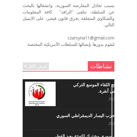
بسبب تخاذل المعارضة السورية، وانشغالها بالبحث
في الذكرى السنوية لرحيل الرفيق منصور أتاسي أبو مطيع
عن السلطة، تتلقى “الرافد” كافة المعلومات
رحمه الله. – عبد الله حاج محمد
والشكاوي المتعلقة بخرق قانون قيصر، على الايميل
ديسمبر 6, 2020
التالي:
لروحك المحبة والسلام أبا مطيع لن
czarsyria11@gmail.com
ننساك – خالد الحموري
لتقوم بدورها بإيصالها للسلطات الأمريكية المختصة
ديسمبر 6, 2020
نشاطات
عرض الكل
ما هي نتائج اللقاء الموسع التركي
السوري في أنقرة.
مايو 29, 2022
نشاطات حزب اليسار الديمقراطي السوري
مايو 23, 2022
لقاء تركي سوري مشترك للتهنئة بعيد الفطر