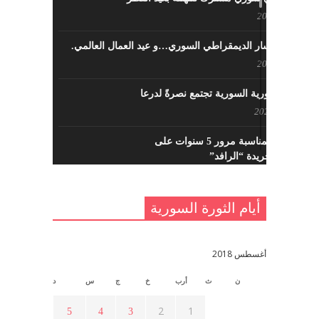
مايو 8, 2022
حزب اليسار الديمقراطي السوري…و عيد العمال العالمي.
مايو 8, 2022
القوى الثورية السورية تجتمع نصرةً لدرعا
يوليو 7, 2021
احتفالية بمناسبة مرور 5 سنوات على
تأسيس جريدة “الرافد”
مايو 23, 2021
أيام الثورة السورية
القدس والربيع العربي في ندوة لحزب
اليسار
مايو 15, 2021
أغسطس 2018
ن
ث
أرب
خ
ج
س
د
أسبوع ثقافي في ذكرى الاستقلال
أبريل 16, 2021
2
1
5
4
3