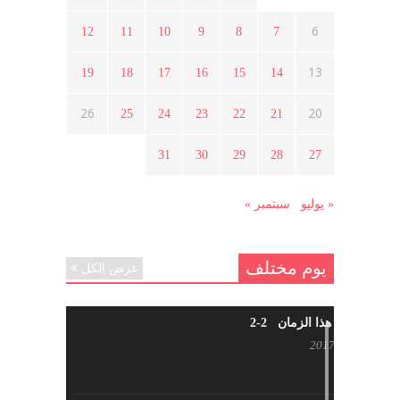
6
12
11
10
9
8
7
ما هي حقيقة مشاركة السويداء في
الثورة السورية ؟
13
19
18
17
16
15
14
أبريل 12, 2021
26
20
25
24
23
22
21
هل شاركت طرطوس والسلمية وحلب
31
30
29
28
27
في الثورة السورية ؟
مارس 29, 2021
« يوليو
سبتمبر »
يوم مختلف
عرض الكل
شاب من هذا الزمان 2-2
أبريل 30, 2017