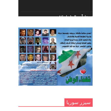
الديمقراطي السوري
أبريل 26, 2023
خمسة عشر عاماً مع المناضل 1/5
تهنئة نوروز – حزب اليسار الديمقراطي
ديسمبر 10, 2020
السوري
مارس 31, 2023
غاب صاحب الضحكة الطفولية
ديسمبر 10, 2020
مناضل بحجم الوطن …منصور الاتاسي .
ما زلت خالدا في قلوبنا
ديسمبر 9, 2020
.منصورالاتاسي.( البوصلة في زمن
الضياع )
سيزر سوريا
ديسمبر 7, 2020