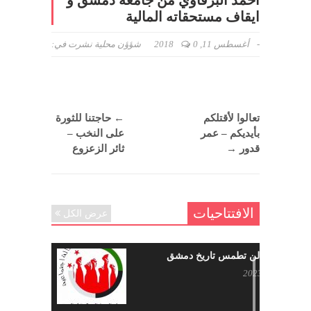
أحمد البرقاوي من جامعة دمشق و
ايقاف مستحقاته المالية
-
أغسطس 11, 2018
0
شؤؤن محلية
نشرت في:
تعالوا لأقتلكم
←
حاجتنا للثورة
بأيديكم – عمر
على النخب –
قدور
→
ثائر الزعزوع
الافتتاحيات
عرض الكل
حرائقكم لن تطمس تاريخ دمشق
يوليو 17, 2023