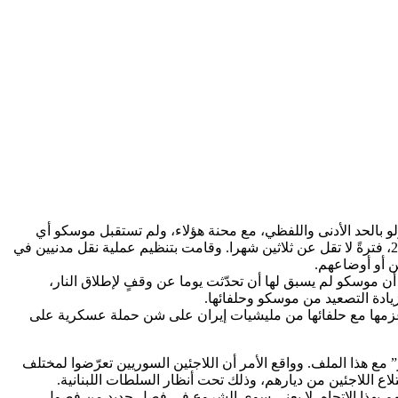
لو بالحد الأدنى واللفظي، مع محنة هؤلاء، ولم تستقبل موسكو أي
لاجئ مقتلع من بلاده. وخلافا لذلك، فقد أسهمت في عملية تشريد هؤلاء بالقصف المتكرّر لمدنيين، أو مرافق مدنية، وذلك منذ مطلع العام 2016، فترةً لا تقل عن ثلاثين شهرا. وقامت بتنظيم عملية نقل مدنيين في
 أو أوضاعهم.
أن موسكو لم يسبق لها أن تحدّثت يوما عن وقفٍ لإطلاق النار،
يادة التصعيد من موسكو وحلفائها.
سكو عزمها مع حلفائها من مليشيات إيران على شن حملة عسكرية على
 مع هذا الملف. وواقع الأمر أن اللاجئين السوريين تعرّضوا لمختلف
اع اللاجئين من ديارهم، وذلك تحت أنظار السلطات اللبنانية.
هم بهذا الاتجاه، لا يعني سوى الشروع في فصل جديد من فصول