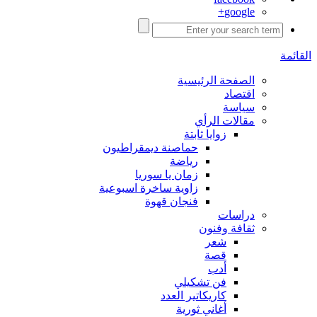
google+
القائمة
الصفحة الرئيسية
اقتصاد
سياسة
مقالات الرأي
زوايا ثابتة
حماصنة ديمقراطيون
رياضة
زمان يا سوريا
زاوية ساخرة اسبوعية
فنجان قهوة
دراسات
ثقافة وفنون
شعر
قصة
أدب
فن تشكيلي
كاريكاتير العدد
أغاني ثورية