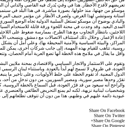
تعريضهم لأفدح الأخطار. هذا في وقتٍ يُدرك فيه القاصي والداني أن ال
أستانة وسوتشي لهذا الغرض، ولصرف الأنظار عن مؤتمر جنيف المرعيّ
والبادي بوضوح أن موسكو تستغل السلبية الدولية تجاه الوضع السوري 
المدى البعيد. وقد وجدت في محنة اللجوء ورقة قابلة للاستخدام الس
اللاجئين، بانتظار التجاوب مع هذا الطرح، بممارسة ضغوط على اللاجئ
إعادة الإعمار. وخلال ذلك استئناف الاتصالات مع دمشق. وينسحب الأمر 
المراكز، والبيئة السياسية والأمنية المحيطة بها)، وعلى أمل أن يش
روسية، تتأهب للقيام بهذه المهمة، إلى جانب شركات أخرى، يمكن للمرء 
وأقل ما يقال في ملامح هذه الخطة أنها تضع العربة أمام الحصان، وتتع
وتقوم على الاستثمار والاتجار السياسي والاقتصادي بمحنة ملايين البش
العودة، في ظروفٍ لا تسمح لهم أبداً بالعودة. وباستثناء لبنان الرسم
الدول المعنية. اذ تقوم الخطة على خلط الأولويات، وعلى تأخير ما ينبغ
تقرّر وحدها مصير سورية، ومصير السوريين، من دون تدخلٍ من أحد، 
والراجح أنه سيعود من قد قرّر العودة، قبل السماع بالخطة الروسية، كح
وشخصيات لبنانية نزيهة، لكنه لم يمنع التحريض الطائفي والعنصري عل
عبودية دائمة عليهم في وطنهم، هذا من دون أن تتوقف تطلعاتهم إلى ع
Share On Facebook
Share On Twitter
Share On Google+
Share On Pinterest