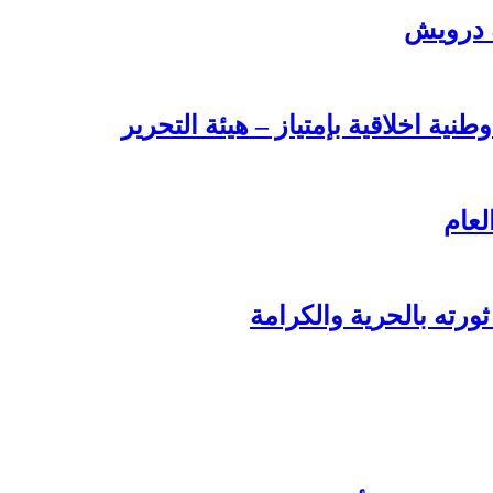
ة درويش
طنية اخلاقية بإمتياز – هيئة التحرير
لعام
ورته بالحرية والكرامة