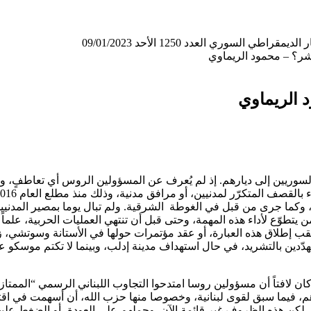
لسوري العدد 1250 الأحد 09/01/2023
بشر؟ – محمود الريماوي
د الريماوي
 السوريين إلى ديارهم. إذ لم يُعرف عن المسؤولين الروس أي تعاطفٍ، و
كما جرى من قبل في الغوطة الشرقية. ولم تبال يوما بمصير المدنيين
تطوّع لأداء هذه المهمة، وحتى قبل أن تنتهي العمليات الحربية، علماً 
يعقب إطلاق هذه العبارة، أو عقد مؤتمرات حولها في الأستانة وسوتشي، ز
ن، مهدّدين بالتشريد، في حال استهداف مدينة إدلب، وبينما لا تكتم مو
ان لافتاً أن مسؤولين روسا امتدحوا التجاوب اللبناني الرسمي “الممتاز”
هم، فيما سبق لقوى لبنانية، وخصوصا منها حزب الله، أن أسهمت في اقتل
 لكن هذه الظروف غير قائمة الآن. وحملهم على العودة، أو الضغط علي