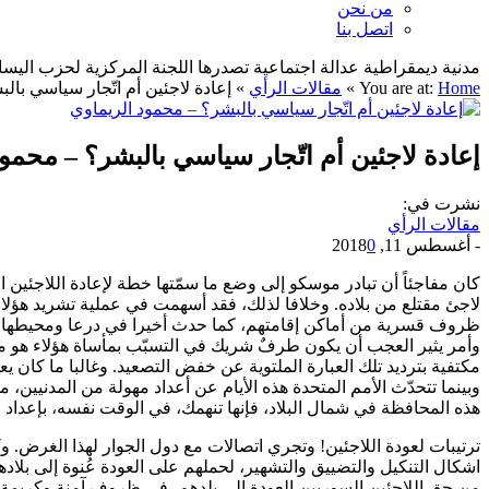
من نحن
اتصل بنا
مدنية ديمقراطية عدالة اجتماعية تصدرها اللجنة المركزية لحزب اليسار الديمقراطي ا
Home
You are at:
»
مقالات الرأي
»
إعادة لاجئين أم اتّجار سياسي بال
إعادة لاجئين أم اتّجار سياسي بالبشر؟ – محمو
نشرت في:
مقالات الرأي
-
أغسطس 11, 2018
0
كان مفاجئاً أن تبادر موسكو إلى وضع ما سمّتها خطة لإعادة اللاجئين
ظروف قسرية من أماكن إقامتهم، كما حدث أخيرا في درعا ومحيطها، و
وأمر يثير العجب أن يكون طرفٌ شريك في التسبّب بمأساة هؤلاء هو من ي
مكتفية بترديد تلك العبارة الملتوية عن خفض التصعيد. وغالبا ما كان 
وبينما تتحدّث الأمم المتحدة هذه الأيام عن أعداد مهولة من المدنيي
هذه المحافظة في شمال البلاد، فإنها تنهمك، في الوقت نفسه، بإعداد
ترتيبات لعودة اللاجئين! وتجري اتصالات مع دول الجوار لهذا الغرض. وك
اشكال التنكيل والتضييق والتشهير، لحملهم على العودة عُنوة إلى بلاد
من حق اللاجئين السوريين العودة إلى بلدهم، في ظروف آمنة وكريمة،