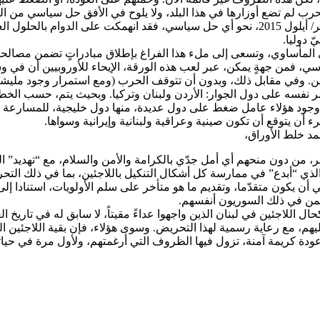
حرب لم تضع أوزارها في هذا البلد، ولا يلوح في الأفق حل سياسي من الن
موسكو من جهتها، منذ حلولها، بصورة مباشرة، في هذا البلد في سبتمبر/ أيلول 2015، نحو أي حل
 دوليا.
المأساوي، وتسعى إلى ملء هذا الفراغ بإطلاق مبادراتٍ تضمن مصالحها
ياسي، فمن جهةٍ يمكن، عبر لعب هذه الورقة، الإيحاء للأوروبيين أن 
ين. وفي مقابل ذلك، وبدون أن تتوقف الحرب (ومع استمرار وجود مليشيا
نفسه على دول الجوار: الأردن ولبنان وتركيا. وبحيث يتم، حسب الخطة، 
كل وجود هؤلاء عامل ضغط على دول عديدة، منها دول خليجية، للمسارعة ب
أن يتوقع أن تكون صينية وعراقية ولبنانية وإيرانية وسواها.
مد خلط الأوراق،
ر، من دون منحهم أي أمل جدّي بالكرامة والأمن والسلام، مع “تهديد” ا
ي الذي “أبدع” في ممارسة كل أشكال التنكيل باللاجئين، بما في ذلك التح
ي أن يكون متقدّما، وتقديم ما هو متأخر على سلم الأولويات، استنادا إل
بمن في ذلك السوريون أنفسهم.
ال اللاجئين في لبنان الذين واجهوا عداءً مقيتاً، لا سابق له في تاريخ 
يهم، مع رعاية رسمية لهذا التحريض. وسوى هؤلاء، فإن بقية اللاجئين 
ودة كريمة آمنة، تزول فيها الظروف التي أرغمتهم، ولأول مرة في حيا