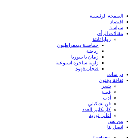
الصفحة الرئيسية
اقتصاد
سياسة
مقالات الرأي
زوايا ثابتة
حماصنة ديمقراطيون
رياضة
زمان يا سوريا
زاوية ساخرة اسبوعية
فنجان قهوة
دراسات
ثقافة وفنون
شعر
قصة
أدب
فن تشكيلي
كاريكاتير العدد
أغاني ثورية
من نحن
اتصل بنا
facebook