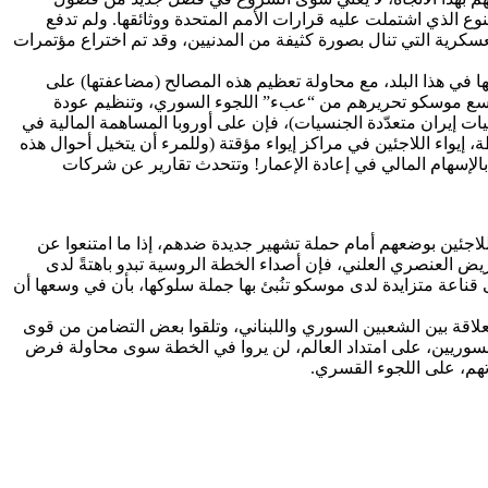
وع الذي اشتملت عليه قرارات الأمم المتحدة ووثائقها. ولم تدفع
 سياسي، فقد انهمكت على الدوام بالحلول العسكرية التي تنال بصورة كثيفة من المدنيين، وقد تم اختراع مؤتمرات
 في هذا البلد، مع محاولة تعظيم هذه المصالح (مضاعفتها) على
في وسع موسكو تحريرهم من “عبء” اللجوء السوري، وتنظيم عودة
ت إيران متعدّدة الجنسيات)، فإن على أوروبا المساهمة المالية في
إيواء اللاجئين في مراكز إيواء مؤقتة (وللمرء أن يتخيل أحوال هذه
الإسهام المالي في إعادة الإعمار! وتتحدث تقارير عن شركات
للاجئين بوضعهم أمام حملة تشهير جديدة ضدهم، إذا ما امتنعوا عن
ريض العنصري العلني، فإن أصداء الخطة الروسية تبدو باهتةً لدى
ى قناعة متزايدة لدى موسكو تنُبئ بها جملة سلوكها، بأن في وسعها أن
العلاقة بين الشعبين السوري واللبناني، وتلقوا بعض التضامن من قوى
السوريين، على امتداد العالم، لن يروا في الخطة سوى محاولة فرض
تهم، على اللجوء القسري.