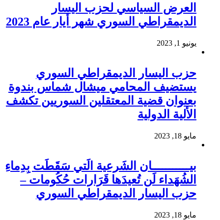
العرض السياسي لحزب اليسار
الديمقراطي السوري شهر أيار عام 2023
يونيو 1, 2023
حزب اليسار الديمقراطي السوري
يستضيف المحامي ميشال شماس بندوة
بعنوان قضية المعتقلين السوريين تكشف
الألية الدولية
مايو 18, 2023
بيـــــــــــان الشَرعية الَتي سَقَطَت بِدِماءِ
الشُهَداء لَن تُعيدَها قَرَارات حُكُومات –
حزب اليسار الديمقراطي السوري
مايو 18, 2023