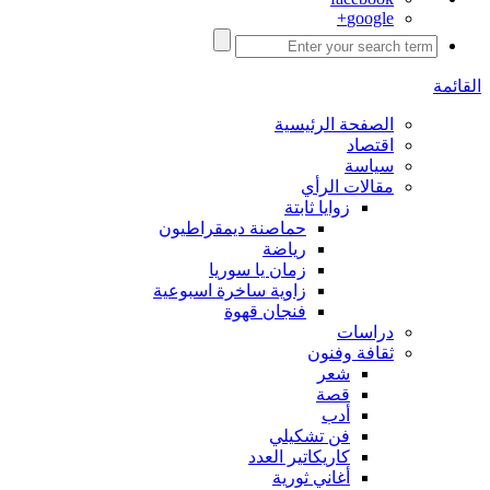
google+
القائمة
الصفحة الرئيسية
اقتصاد
سياسة
مقالات الرأي
زوايا ثابتة
حماصنة ديمقراطيون
رياضة
زمان يا سوريا
زاوية ساخرة اسبوعية
فنجان قهوة
دراسات
ثقافة وفنون
شعر
قصة
أدب
فن تشكيلي
كاريكاتير العدد
أغاني ثورية