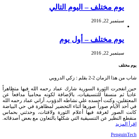
يوم مختلف – اليوم التالي
سبتمبر 22, 2016
يوم مختلف – أول يوم
سبتمبر 22, 2016
يوم مختلف
شاب من هذا الزمان 2-2 بقلم : زكي الدروبي
حين انفجرت الثورة السورية شارك عماد رحمه الله فيها متظاهراً
عادياً ثم منسقاً للتنسيقيات، بالإضافة لكونه محامياً مدافعاً عن
المعتقلين، وكنت أحسده على نشاطه الدؤوب. أراني عماد رحمه الله
في أحد الأيام صوراً صورها أثناء التحضير لمظاهرة في حي البياضة
كانت الصور لغرفة فيها أعلام الثورة ولافتات، وحدثني بحماس
منقطع النظير عن التنسيقية التي شكلها بالتعاون مع بعض أصدقائه.
اقرأ المزيد
Powered By:
PenguinTech