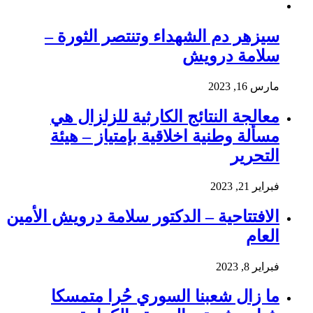
سيزهر دم الشهداء وتنتصر الثورة –
سلامة درويش
مارس 16, 2023
معالجة النتائج الكارثية للزلزال هي
مسألة وطنية اخلاقية بإمتياز – هيئة
التحرير
فبراير 21, 2023
الافتتاحية – الدكتور سلامة درويش الأمين
العام
فبراير 8, 2023
ما زال شعبنا السوري حُرا متمسكا