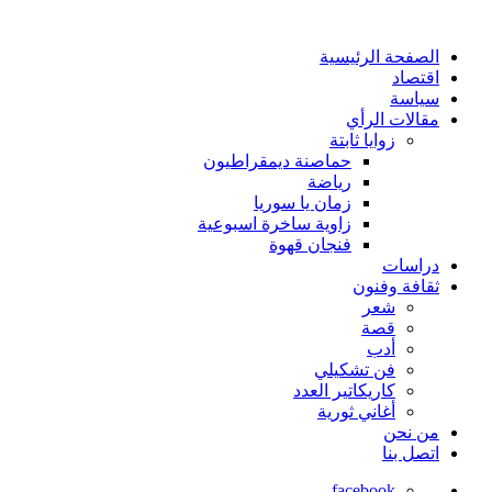
الصفحة الرئيسية
اقتصاد
سياسة
مقالات الرأي
زوايا ثابتة
حماصنة ديمقراطيون
رياضة
زمان يا سوريا
زاوية ساخرة اسبوعية
فنجان قهوة
دراسات
ثقافة وفنون
شعر
قصة
أدب
فن تشكيلي
كاريكاتير العدد
أغاني ثورية
من نحن
اتصل بنا
facebook